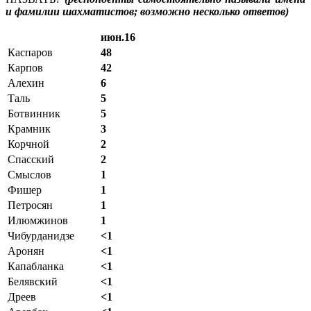
и фамилии шахматистов; возможно несколько ответов)
июн.16
Каспаров
48
Карпов
42
Алехин
6
Таль
5
Ботвинник
5
Крамник
3
Корчной
2
Спасский
2
Смыслов
1
Фишер
1
Петросян
1
Илюмжинов
1
Чибурданидзе
<1
Аронян
<1
Капабланка
<1
Белявский
<1
Дреев
<1