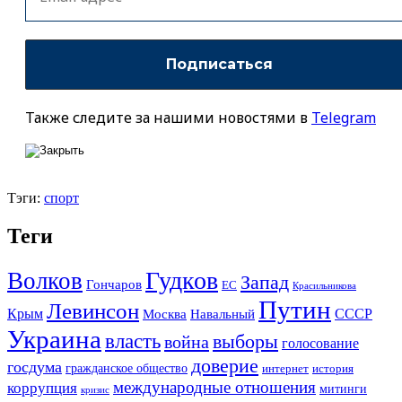
Также следите за нашими новостями в
Telegram
Тэги:
спорт
Теги
Гудков
Волков
Запад
Гончаров
ЕС
Красильникова
Путин
Левинсон
СССР
Крым
Москва
Навальный
Украина
власть
выборы
война
голосование
доверие
госдума
гражданское общество
история
интернет
международные отношения
коррупция
митинги
кризис