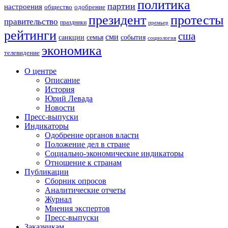
политика
партии
настроения
одобрение
общество
президент
протесты
правительство
праздники
премьер
рейтинги
сша
сми
санкции
события
семья
социология
экономика
телевидение
О центре
Описание
История
Юрий Левада
Новости
Пресс-выпуски
Индикаторы
Одобрение органов власти
Положение дел в стране
Социально-экономические индикаторы
Отношение к странам
Публикации
Сборник опросов
Аналитические отчеты
Журнал
Мнения экспертов
Пресс-выпуски
Заказчикам