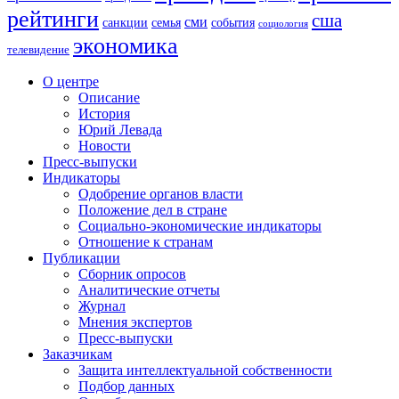
рейтинги
сша
сми
санкции
события
семья
социология
экономика
телевидение
О центре
Описание
История
Юрий Левада
Новости
Пресс-выпуски
Индикаторы
Одобрение органов власти
Положение дел в стране
Социально-экономические индикаторы
Отношение к странам
Публикации
Сборник опросов
Аналитические отчеты
Журнал
Мнения экспертов
Пресс-выпуски
Заказчикам
Защита интеллектуальной собственности
Подбор данных