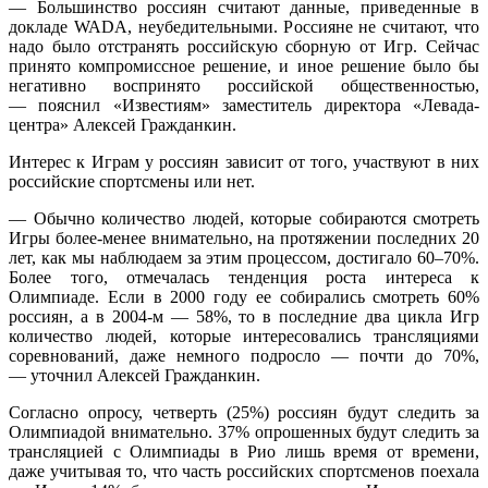
— Большинство россиян считают данные, приведенные в
докладе WADA, неубедительными. Россияне не считают, что
надо было отстранять российскую сборную от Игр. Сейчас
принято компромиссное решение, и иное решение было бы
негативно воспринято российской общественностью,
— пояснил «Известиям» заместитель директора «Левада-
центра» Алексей Гражданкин.
Интерес к Играм у россиян зависит от того, участвуют в них
российские спортсмены или нет.
— Обычно количество людей, которые собираются смотреть
Игры более-менее внимательно, на протяжении последних 20
лет, как мы наблюдаем за этим процессом, достигало 60–70%.
Более того, отмечалась тенденция роста интереса к
Олимпиаде. Если в 2000 году ее собирались смотреть 60%
россиян, а в 2004-м — 58%, то в последние два цикла Игр
количество людей, которые интересовались трансляциями
соревнований, даже немного подросло — почти до 70%,
— уточнил Алексей Гражданкин.
Согласно опросу, четверть (25%) россиян будут следить за
Олимпиадой внимательно. 37% опрошенных будут следить за
трансляцией с Олимпиады в Рио лишь время от времени,
даже учитывая то, что часть российских спортсменов поехала