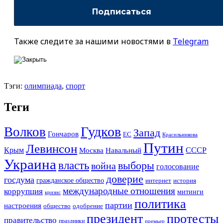
Также следите за нашими новостями в
Telegram
Тэги:
олимпиада
,
спорт
Теги
Гудков
Волков
Запад
Гончаров
ЕС
Красильникова
Путин
Левинсон
СССР
Крым
Москва
Навальный
Украина
власть
выборы
война
голосование
доверие
госдума
гражданское общество
история
интернет
международные отношения
коррупция
митинги
кризис
политика
партии
настроения
одобрение
общество
президент
протесты
правительство
праздники
премьер