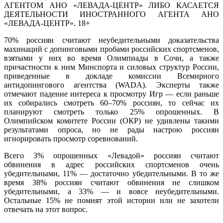
АГЕНТОМ АНО «ЛЕВАДА-ЦЕНТР» ЛИБО КАСАЕТСЯ
ДЕЯТЕЛЬНОСТИ ИНОСТРАННОГО АГЕНТА АНО
«ЛЕВАДА-ЦЕНТР». 18+
70% россиян считают неубедительными доказательства
махинаций с допинговыми пробами российских спортсменов,
взятыми у них во время Олимпиады в Сочи, а также
причастности к ним Минспорта и силовых структур России,
приведенные в докладе комиссии Всемирного
антидопингового агентства (WADA). Эксперты также
отмечают падение интереса к просмотру Игр — если раньше
их собирались смотреть 60–70% россиян, то сейчас их
планируют смотреть только 25% опрошенных. В
Олимпийском комитете России (ОКР) не удивлены такими
результатами опроса, но не рады настрою россиян
игнорировать просмотр соревнований.
Всего 3% опрошенных «Левадой» россиян считают
обвинения в адрес российских спортсменов очень
убедительными, 11% — достаточно убедительными. В то же
время 38% россиян считают обвинения не слишком
убедительными, а 33% — и вовсе неубедительными.
Остальные 15% не помнят этой истории или не захотели
отвечать на этот вопрос.