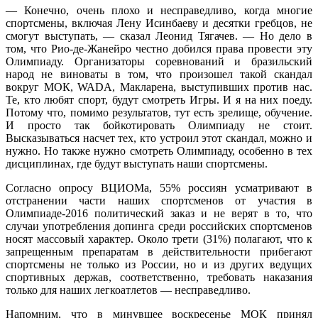
— Конечно, очень плохо и несправедливо, когда многие
спортсмены, включая Лену Исинбаеву и десятки гребцов, не
смогут выступать, — сказал Леонид Тягачев. — Но дело в
том, что Рио-де-Жанейро честно добился права провести эту
Олимпиаду. Организаторы соревнований и бразильский
народ не виноваты в том, что произошел такой скандал
вокруг МОК, WADA, Макларена, выступивших против нас.
Те, кто любят спорт, будут смотреть Игры. И я на них поеду.
Потому что, помимо результатов, тут есть зрелище, обучение.
И просто так бойкотировать Олимпиаду не стоит.
Высказываться насчет тех, кто устроил этот скандал, можно и
нужно. Но также нужно смотреть Олимпиаду, особенно в тех
дисциплинах, где будут выступать наши спортсмены.
Согласно опросу ВЦИОМа, 55% россиян усматривают в
отстранении части наших спортсменов от участия в
Олимпиаде-2016 политический заказ и не верят в то, что
случаи употребления допинга среди российских спортсменов
носят массовый характер. Около трети (31%) полагают, что к
запрещенным препаратам в действительности прибегают
спортсмены не только из России, но и из других ведущих
спортивных держав, соответственно, требовать наказания
только для наших легкоатлетов — несправедливо.
Напомним, что в минувшее воскресенье МОК принял