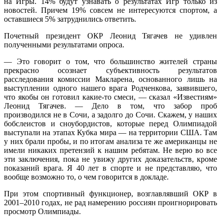
на Игры. 14% будут узнавать о результатах Игр только из
новостей. Причем 19% совсем не интересуются спортом, а
оставшиеся 5% затруднились ответить.
Почетный президент ОКР Леонид Тягачев не удивлен
полученными результатами опроса.
— Это говорит о том, что большинство жителей страны
прекрасно осознает субъективность результатов
расследования комиссии Макларена, основанного лишь на
выступлении одного нашего врага Родченкова, заявившего,
что якобы он готовил какие-то смеси, — сказал «Известиям»
Леонид Тягачев. — Дело в том, что забор проб
производился не в Сочи, а задолго до Сочи. Скажем, у наших
бобслеистов и сноубордистов, которые перед Олимпиадой
выступали на этапах Кубка мира — на территории США. Там
у них брали пробы, и по итогам анализа те же американцы не
имели никаких претензий к нашим ребятам. Не верю во все
эти заключения, пока не увижу других доказательств, кроме
показаний врага. Я 40 лет в спорте и не представляю, что
вообще возможно то, о чем говорится в докладе.
При этом спортивный функционер, возглавлявший ОКР в
2001–2010 годах, не рад намерению россиян проигнорировать
просмотр Олимпиады.