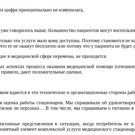
 эта цифра принципиально не изменилась.
 уже говорилось выше, большинство пациентов могут воспользо
лько эти услуги мало кому доступны. Поэтому становится не важ
о ее не окажут бесплатно или потому что у пациента не будет д
ие в медицинской сфере перемены, не приходится.
х аспектах процесса оказания медицинской помощи (отношени
к правило, дают положительные оценки.
ком вдаются в эти технические и организационные стороны рабо
ая оценка работы стационаров. Мы спрашивали об удовлетворе
ежлив ли персонал… В том числе, мы спрашиваем о питании в 
ективные представления в ситуации, когда потребитель не в 
онятный элемент комплексной услуги медицинского стационара, у