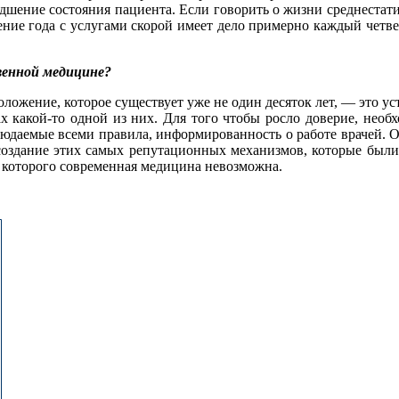
удшение состояния пациента. Если говорить о жизни среднестати
ение года с услугами скорой имеет дело примерно каждый четв
венной медицине?
ложение, которое существует уже не один десяток лет, — это ус
ах какой-то одной из них. Для того чтобы росло доверие, нео
людаемые всеми правила, информированность о работе врачей. О
оздание этих самых репутационных механизмов, которые были 
 которого современная медицина невозможна.