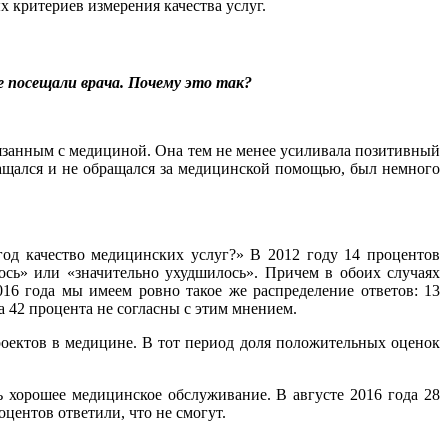
 критериев измерения качества услуг.
е посещали врача. Почему это так?
вязанным с медициной. Она тем не менее усиливала позитивный
ращался и не обращался за медицинской помощью, был немного
год качество медицинских услуг?» В 2012 году 14 процентов
ось» или «значительно ухудшилось». Причем в обоих случаях
016 года мы имеем ровно такое же распределение ответов: 13
а 42 процента не согласны с этим мнением.
роектов в медицине. В тот период доля положительных оценок
ь хорошее медицинское обслуживание. В августе 2016 года 28
ентов ответили, что не смогут.