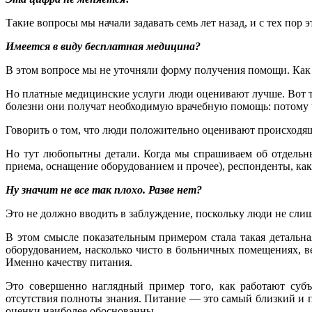
Такие вопросы мы начали задавать семь лет назад, и с тех пор
Имеется в виду бесплатная медицина?
В этом вопросе мы не уточняли форму получения помощи. Как
Но платные медицинские услуги люди оценивают лучше. Вот то
болезни они получат необходимую врачебную помощь: потому чт
Говорить о том, что люди положительно оценивают происходящ
Но тут любопытны детали. Когда мы спрашиваем об отдельны
приема, оснащение оборудованием и прочее), респонденты, ка
Ну значит не все так плохо. Разве нет?
Это не должно вводить в заблуждение, поскольку люди не слиш
В этом смысле показательным примером стала такая детальн
оборудованием, насколько чисто в больничных помещениях, в
Именно качеству питания.
Это совершенно наглядный пример того, как работают субъ
отсутствия полноты знания. Питание — это самый близкий и п
оценки наиболее обоснованны.