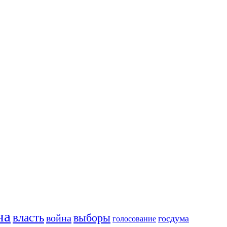
на
власть
выборы
война
госдума
голосование