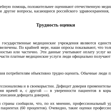
чебную помощь, положительнее оценивают отечественную медицин
и другие вопросы, касающиеся российского здравоохранения, 
Трудность оценки
 государственные медицинские учреждения являются единст
реувеличены. По крайней мере, наши опросы показывают, что то
лностью или частично. Эти данные учитывают оплату услуг к
части платные медицинские услуги люди официально получают 
нения потребителям объективно трудно оценить. Обычные люди 
ессионализма и в своекорыстии. Дефицит доверия применительн
вня врачей и, с другой — в уверенности пациентов в коры
описания дефицита доверия).
ия страны сообщили, что, по их мнению, профессиональный ур
 о пациентах (60 процентов). Очевидно, такие оценки професси