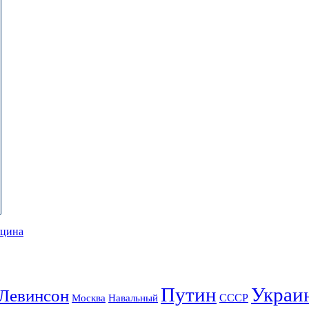
цина
Путин
Украи
Левинсон
СССР
Москва
Навальный