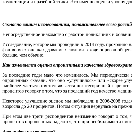
компетенции и врачебной этики. Это именно оценка уровня дов
Согласно вашим исследованиям, положительнее всего россий
Непосредственное знакомство с работой поликлиник и больниц
Исследование, которое мы проводили в 2014 году, проходило 
фон во всех оценках, даваемых людьми в ходе опросов общес
больше, чем обычно.
Как изменяется оценка опрошенными качества здравоохране
За последние годы мало что изменилось. Мы периодически з
опрошенных сказали, что оно «улучшилось» или «скорее улу
наиболее частым ответом является некатегоричный вариант: 
процентов говорят о том, что за последний год качество меди
Некоторое улучшение оценок мы наблюдали в 2006-2008 годах
возросла до 20 процентов. Потом ситуация вернулась на прежн
При этом две трети респондентов неизменно говорят о том, 
процентов опрошенных надеются, что при необходимости смог
Эта цифра не меняется?