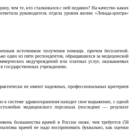
у, чем те, кто сталкивался с ней недавно? На качество каких
ответила руководитель отдела уровня жизни «Левада-центра»
венным источником получения помощи, причем бесплатной.
лько один из пяти респондентов, обращавшихся за медицинской
оммерческих медучреждений или платных услуг, оказываемых
в государственных учреждениях.
практически не имеют надежных, профессиональных критериев
о к системе здравоохранения находит свое выражение, с одной
столюбии медицинского персонала (последнее — результат
овень большинства врачей в России ниже, чем требуется (58
онализма врачей не надо воспринимать буквально, как оценки