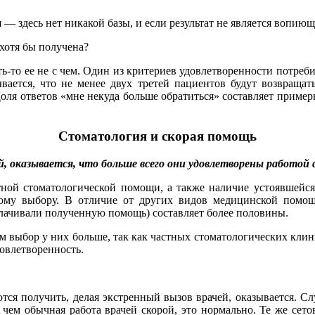
— здесь нет никакой базы, и если результат не является вопиющ
 хотя бы получена?
нить-то ее не с чем. Один из критериев удовлетворенности потре
вается, что не менее двух третей пациентов будут возвращать
ля ответов «мне некуда больше обратиться» составляет примерно 
Стоматология и скорая помощь
, оказывается, что больше всего они удовлетворены работой
тной стоматологической помощи, а также наличие устоявшейся 
ому выбору. В отличие от других видов медицинской помощи
плачивали полученную помощь) составляет более половины.
ам выбор у них больше, так как частных стоматологических клин
овлетворенность.
ся получить, делая экстренный вызов врачей, оказывается. Слу
 чем обычная работа врачей скорой, это нормально. Те же се