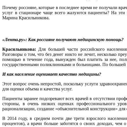
Почему россияне, которые в последнее время не получали вра
услуг в стационаре чаще всего жалуются пациенты? На эти 
Марина Красильникова.
«Лента.ру»: Как россияне получают медицинскую помощь?
Красильникова:
Для большей части российского населения
Разговоры о том, что без денег никто не лечит, несколько п
помощью в течение года, вынужден был платить за нее, по
государственными поликлиниками и больницами. По большей 
И как население оценивает качество медицины?
Этот вопрос очень непростой, поскольку услуги здравоохра
для оценки объема и качества услуг.
Пациенты заранее подозревают всех врачей в отсутствии проф
стороны, в очень низких оценках профессионального уро
рационализации, создание «объяснительной конструкции» для 
В 2014 году, в среднем почти две трети взрослого населен
процентов), а врачи больше заботятся о своих доходах, чем