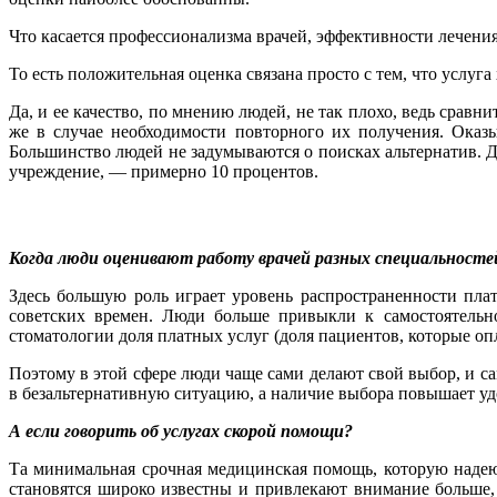
Что касается профессионализма врачей, эффективности лечения 
То есть положительная оценка связана просто с тем, что услуга
Да, и ее качество, по мнению людей, не так плохо, ведь срав
же в случае необходимости повторного их получения. Оказы
Большинство людей не задумываются о поисках альтернатив. До
учреждение, — примерно 10 процентов.
Когда люди оценивают работу врачей разных специальностей
Здесь большую роль играет уровень распространенности пла
советских времен. Люди больше привыкли к самостоятельн
стоматологии доля платных услуг (доля пациентов, которые о
Поэтому в этой сфере люди чаще сами делают свой выбор, и с
в безальтернативную ситуацию, а наличие выбора повышает уд
А если говорить об услугах скорой помощи?
Та минимальная срочная медицинская помощь, которую надеют
становятся широко известны и привлекают внимание больше,