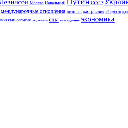
Путин
Украи
Левинсон
СССР
Москва
Навальный
международные отношения
настроения
митинги
од
общество
экономика
сша
сми
события
емья
телевидение
социология