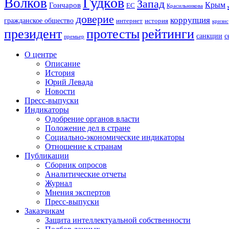
Гудков
Волков
Запад
Крым
Гончаров
ЕС
Красильникова
доверие
коррупция
гражданское общество
история
интернет
кризис
президент
протесты
рейтинги
санкции
с
премьер
О центре
Описание
История
Юрий Левада
Новости
Пресс-выпуски
Индикаторы
Одобрение органов власти
Положение дел в стране
Социально-экономические индикаторы
Отношение к странам
Публикации
Сборник опросов
Аналитические отчеты
Журнал
Мнения экспертов
Пресс-выпуски
Заказчикам
Защита интеллектуальной собственности