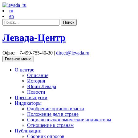
ru
en
Найти:
Левада-Центр
Офис: +7-499-755-40-30 |
direct@levada.ru
Главное меню
О центре
Описание
История
Юрий Левада
Новости
Пресс-выпуски
Индикаторы
Одобрение органов власти
Положение дел в стране
Социально-экономические индикаторы
Отношение к странам
Публикации
Сборник опросов