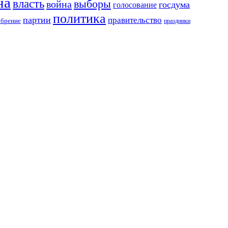
на
власть
выборы
война
госдума
голосование
политика
партии
правительство
обрение
праздники