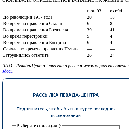
ОКАЗЫВАЛИ ОПРЕДЕЛЕННОЕ ВЛИЯНИЕ НА ЖИЗНЬ В СТ
июн.93
окт.94
До революции 1917 года
20
18
Во времена правления Сталина
6
8
Во времена правления Брежнева
39
41
Во время перестройки
5
4
Во времена правления Ельцина
6
4
Сейчас, во времена правления Путина
—
—
Затруднились ответить
26
24
АНО “Левада-Центр” внесена в реестр некоммерческих органи
здесь
.
РАССЫЛКА ЛЕВАДА-ЦЕНТРА
Подпишитесь, чтобы быть в курсе последних
исследований!
Выберите список(-ки):