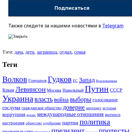
Также следите за нашими новостями в
Telegram
Тэги:
дача
,
дети
,
заграница
,
отдых
,
семья
Теги
Гудков
Волков
Запад
Гончаров
ЕС
Красильникова
Путин
Левинсон
СССР
Крым
Москва
Навальный
Украина
власть
выборы
война
голосование
доверие
госдума
гражданское общество
история
интернет
международные отношения
коррупция
митинги
кризис
политика
партии
настроения
одобрение
общество
президент
протесты
правительство