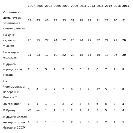
1997
2000
2003
2005
2008
2009
2011
2013
2014
2015
2016
2017
Останемся
дома, будем
33
45
40
37
33
31
28
27
21
27
20
21
заниматься
своими делами
На даче,
садовом
23
25
27
24
22
24
24
22
22
22
21
20
участке
Не поедем
31
23
17
19
22
20
18
14
16
19
26
20
отдыхать
В другом
городе, селе
7
5
5
7
5
5
5
7
6
7
7
8
России
На
Черноморском
3
4
4
7
7
6
7
7
12
5
5
8
побережье
Кавказа *
За границей
1
1
1
2
2
2
3
4
5
6
3
4
В Крыму
-**
—
1
1
1
2
2
2
3
5
4
4
В других местах
на территории
1
2
1
3
2
2
2
3
2
2
1
1
бывшего СССР