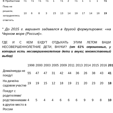
В Прибалтике
<1
<1
<1
<1
1
<1
2
<1
1
1
1
<1
Пока не
решили,
10
6
8
3
15
13
14
19
17
14
16
19
затруднились
ответить
* До 2015 г. вариант задавался в другой формулировке: «на
Черном море (Россия)».
ГДЕ И С КЕМ БУДУТ ОТДЫХАТЬ ЭТИМ ЛЕТОМ ВАШИ
НЕСОВЕРШЕННОЛЕТНИЕ ДЕТИ, ВНУКИ?
(от 61% опрошенных, у
которых есть несовершеннолетние дети и внуки; множественный
выбор)
1998
2000
2003
2005
2009
2011
2013
2014
2015
2016
20
Дома/никуда не
55
47
47
31
42
44
36
26
38
43
41
поедут
На даче/на
19
19
15
12
18
19
21
20
23
20
18
садовом участке
Поедут с
родителями/
родственниками
4
5
4
4
6
6
6
9
9
8
10
в другое место в
России