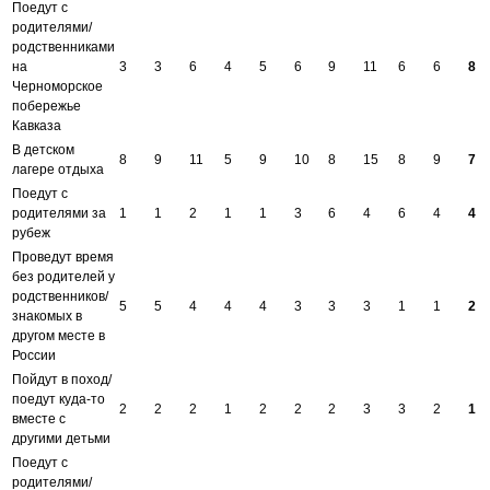
Поедут с
родителями/
родственниками
на
3
3
6
4
5
6
9
11
6
6
8
Черноморское
побережье
Кавказа
В детском
8
9
11
5
9
10
8
15
8
9
7
лагере отдыха
Поедут с
родителями за
1
1
2
1
1
3
6
4
6
4
4
рубеж
Проведут время
без родителей у
родственников/
5
5
4
4
4
3
3
3
1
1
2
знакомых в
другом месте в
России
Пойдут в поход/
поедут куда-то
2
2
2
1
2
2
2
3
3
2
1
вместе с
другими детьми
Поедут с
родителями/