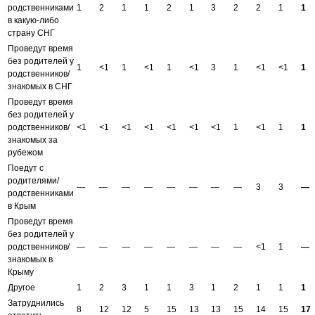
родственниками
1
2
1
1
2
1
3
2
2
1
1
в какую-либо
страну СНГ
Проведут время
без родителей у
1
<1
1
<1
1
<1
3
1
<1
<1
1
родственников/
знакомых в СНГ
Проведут время
без родителей у
родственников/
<1
<1
<1
<1
<1
<1
<1
1
<1
1
1
знакомых за
рубежом
Поедут с
родителями/
—
—
—
—
—
—
—
—
3
3
—
родственниками
в Крым
Проведут время
без родителей у
родственников/
—
—
—
—
—
—
—
—
<1
1
—
знакомых в
Крыму
Другое
1
2
3
1
1
3
1
2
1
1
1
Затруднились
8
12
12
5
15
13
13
15
14
15
17