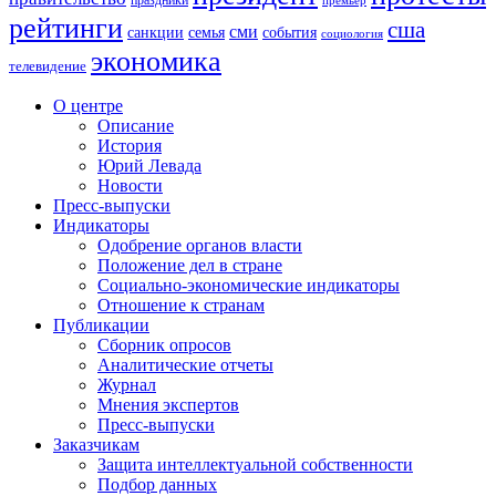
праздники
премьер
рейтинги
сша
сми
санкции
события
семья
социология
экономика
телевидение
О центре
Описание
История
Юрий Левада
Новости
Пресс-выпуски
Индикаторы
Одобрение органов власти
Положение дел в стране
Социально-экономические индикаторы
Отношение к странам
Публикации
Сборник опросов
Аналитические отчеты
Журнал
Мнения экспертов
Пресс-выпуски
Заказчикам
Защита интеллектуальной собственности
Подбор данных