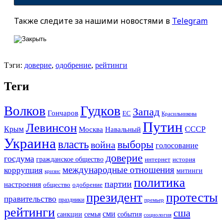
Также следите за нашими новостями в
Telegram
Тэги:
доверие
,
одобрение
,
рейтинги
Теги
Гудков
Волков
Запад
Гончаров
ЕС
Красильникова
Путин
Левинсон
СССР
Крым
Москва
Навальный
Украина
власть
выборы
война
голосование
доверие
госдума
гражданское общество
история
интернет
международные отношения
коррупция
митинги
кризис
политика
партии
настроения
одобрение
общество
президент
протесты
правительство
праздники
премьер
рейтинги
сша
сми
санкции
события
семья
социология