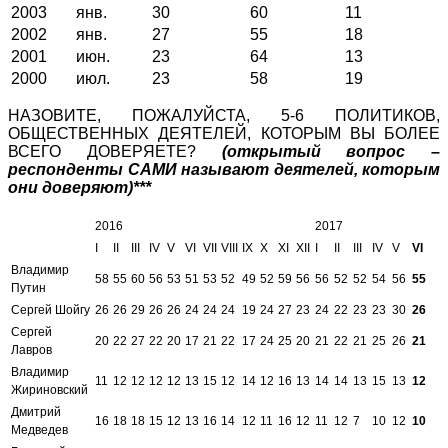
2003
янв.
30
60
11
2002
янв.
27
55
18
2001
июн.
23
64
13
2000
июл.
23
58
19
НАЗОВИТЕ, ПОЖАЛУЙСТА, 5-6 ПОЛИТИКОВ,
ОБЩЕСТВЕННЫХ ДЕЯТЕЛЕЙ, КОТОРЫМ ВЫ БОЛЕЕ
ВСЕГО ДОВЕРЯЕТЕ?
(открытый вопрос –
респонденты САМИ называют деятелей, которым
они доверяют)***
2016
2017
I
II
III
IV
V
VI
VII
VIII
IX
X
XI
XII
I
II
III
IV
V
VI
Владимир
58
55
60
56
53
51
53
52
49
52
59
56
56
52
52
54
56
55
Путин
Сергей Шойгу
26
26
29
26
26
24
24
24
19
24
27
23
24
22
23
23
30
26
Сергей
20
22
27
22
20
17
21
22
17
24
25
20
21
22
21
25
26
21
Лавров
Владимир
11
12
12
12
12
13
15
12
14
12
16
13
14
14
13
15
13
12
Жириновский
Дмитрий
16
18
18
15
12
13
16
14
12
11
16
12
11
12
7
10
12
10
Медведев