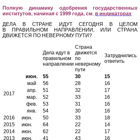
Полную динамику одобрения государственных
институтов, начиная с 1999 года, см.
в индикаторах
ДЕЛА В СТРАНЕ ИДУТ СЕГОДНЯ В ЦЕЛОМ
В ПРАВИЛЬНОМ НАПРАВЛЕНИИ, ИЛИ СТРАНА
ДВИЖЕТСЯ ПО НЕВЕРНОМУ ПУТИ?
Страна
Дела идут в
движется
Затруднились
правильном
по
ответить
направлении
неверному
пути
июн.
55
30
15
май
56
28
16
апр.
51
32
17
2017
мар.
52
33
16
фев.
53
31
16
янв.
54
30
16
2016
июн.
50
33
18
2015
июн.
64
22
14
2014
июн.
62
22
17
2013
июн.
41
43
16