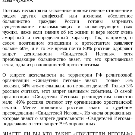
всем «чужим».
Поэтому несмотря на заявленное положительное отношение к
людям других конфессий или атеистам, абсолютное
большинство граждан России готовы запрещать
существование инакомыслящих и инаковерующих (как
чужих), даже если знания об их жизни и вере носят очень
аморфный и неопределенный характер. Так, например, о
своем позитивном отношении к протестантам заявляют
больше 60%, и в то же время почти 80% россиян одобряют
запрет деятельности «Свидетелей Иеговы», хотя
преобладающее большинство знает, что это христианская
секта, одна из разновидностей протестантизма.
О запрете деятельности на территории РФ религиозной
организации «Свидетели Иеговы» знают только 13%
россиян, 34% что-то слышали, но не знают деталей. Только 3%
россиян считают, этот запрет значимым событием. О самой
организации «Свидетели Иеговы» респондентам известно
мало, 49% россиян считают эту организацию христианской
сектой. Менее половины россиян знают о судебном
преследовании «Свидетелей Иеговы». Из числа опрошенных,
которые знают о запрете деятельности «Свидетелей Иеговы»
поддерживают этот запрет 79% опрошенных.
ЗНАЕТЕ ЛИ ВЫ КТО ТАКИЕ «СВИДЕТЕЛИ ИЕГОВЫ»?