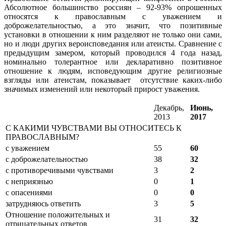
Абсолютное большинство россиян – 92-93% опрошенных
относятся к православным с уважением и
доброжелательностью, а это значит, что позитивные
установки в отношении к ним разделяют не только они сами,
но и люди других вероисповедания или атеисты. Сравнение с
предыдущим замером, который проводился 4 года назад,
номинально толерантное или декларативно позитивное
отношение к людям, исповедующим другие религиозные
взгляды или атеистам, показывает отсутствие каких-либо
значимых изменений или некоторый прирост уважения.
Декабрь,
Июнь,
2013
2017
С КАКИМИ ЧУВСТВАМИ ВЫ ОТНОСИТЕСЬ К
ПРАВОСЛАВНЫМ?
с уважением
55
60
с доброжелательностью
38
32
с противоречивыми чувствами
3
2
с неприязнью
0
1
с опасениями
0
0
затрудняюсь ответить
3
5
Отношение положительных и
31
32
отрицательных ответов