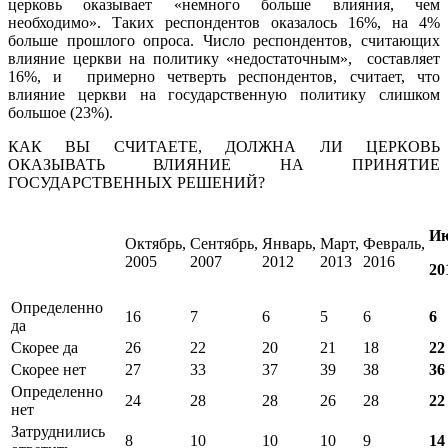
церковь оказывает «немного больше влияния, чем
необходимо». Таких респондентов оказалось 16%, на 4%
больше прошлого опроса. Число респондентов, считающих
влияние церкви на политику «недостаточным», составляет
16%, и примерно четверть респондентов, считает, что
влияние церкви на государственную политику слишком
большое (23%).
КАК ВЫ СЧИТАЕТЕ, ДОЛЖНА ЛИ ЦЕРКОВЬ
ОКАЗЫВАТЬ ВЛИЯНИЕ НА ПРИНЯТИЕ
ГОСУДАРСТВЕННЫХ РЕШЕНИЙ?
Ию
Октябрь,
Сентябрь,
Январь,
Март,
Февраль,
2005
2007
2012
2013
2016
20
Определенно
16
7
6
5
6
6
да
Скорее да
26
22
20
21
18
22
Скорее нет
27
33
37
39
38
36
Определенно
24
28
28
26
28
22
нет
Затруднились
8
10
10
10
9
14