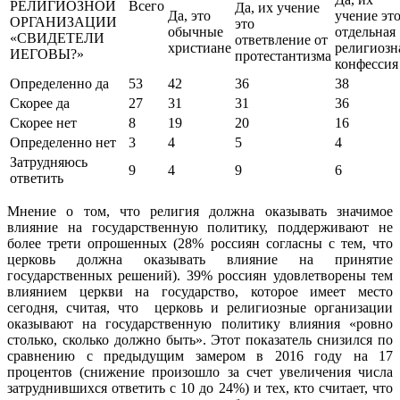
РЕЛИГИОЗНОЙ
Всего
Да, их учение
Да, это
учение эт
ОРГАНИЗАЦИИ
это
обычные
отдельная
«СВИДЕТЕЛИ
ответвление от
христиане
религиозн
ИЕГОВЫ?»
протестантизма
конфессия
Определенно да
53
42
36
38
Скорее да
27
31
31
36
Скорее нет
8
19
20
16
Определенно нет
3
4
5
4
Затрудняюсь
9
4
9
6
ответить
Мнение о том, что религия должна оказывать значимое
влияние на государственную политику, поддерживают не
более трети опрошенных (28% россиян согласны с тем, что
церковь должна оказывать влияние на принятие
государственных решений). 39% россиян удовлетворены тем
влиянием церкви на государство, которое имеет место
сегодня, считая, что церковь и религиозные организации
оказывают на государственную политику влияния «ровно
столько, сколько должно быть». Этот показатель снизился по
сравнению с предыдущим замером в 2016 году на 17
процентов (снижение произошло за счет увеличения числа
затруднившихся ответить с 10 до 24%) и тех, кто считает, что