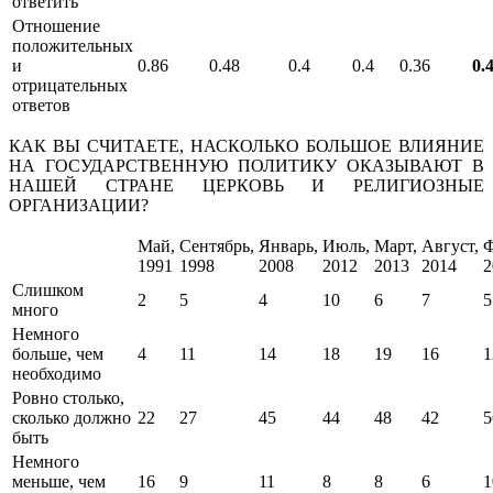
ответить
Отношение
положительных
и
0.86
0.48
0.4
0.4
0.36
0.
отрицательных
ответов
КАК ВЫ СЧИТАЕТЕ, HАСКОЛЬКО БОЛЬШОЕ ВЛИЯHИЕ
HА ГОСУДАРСТВЕHHУЮ ПОЛИТИКУ ОКАЗЫВАЮТ В
HАШЕЙ СТРАHЕ ЦЕРКОВЬ И РЕЛИГИОЗHЫЕ
ОРГАHИЗАЦИИ?
Май,
Сентябрь,
Январь,
Июль,
Март,
Август,
Ф
1991
1998
2008
2012
2013
2014
2
Слишком
2
5
4
10
6
7
5
много
Немного
больше, чем
4
11
14
18
19
16
1
необходимо
Ровно столько,
сколько должно
22
27
45
44
48
42
5
быть
Немного
меньше, чем
16
9
11
8
8
6
1