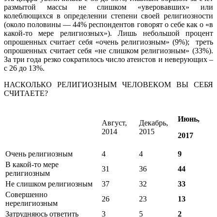
размытой массы не слишком «уверовавших» или
колеблющихся в определении степени своей религиозности
(около половины — 44% респондентов говорят о себе как о «в
какой-то мере религиозных»). Лишь небольшой процент
опрошенных считает себя «очень религиозным» (9%); треть
опрошенных считает себя «не слишком религиозным» (33%).
За три года резко сократилось число атеистов и неверующих –
с 26 до 13%.
НАСКОЛЬКО РЕЛИГИОЗНЫМ ЧЕЛОВЕКОМ ВЫ СЕБЯ
СЧИТАЕТЕ?
Июнь,
Август,
Декабрь,
2014
2015
2017
Очень религиозным
4
4
9
В какой-то мере
31
36
44
религиозным
Не слишком религиозным
37
32
33
Совершенно
26
23
13
нерелигиозным
Затрудняюсь ответить
3
5
2