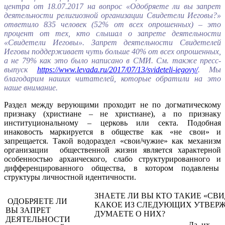
центра от 18.07.2017 на вопрос «Одобряете ли вы запрет
деятельности религиозной организации Свидетели Иеговы?»
ответило 835 человек (52% от всех опрошенных) – это
процент от тех, кто слышал о запрете деятельности
«Свидетели Иеговы». Запрет деятельности Свидетелей
Иеговы поддерживает чуть больше 40% от всех опрошенных,
а не 79% как это было написано в СМИ. См. также пресс-
выпуск
https://www.levada.ru/2017/07/13/svideteli-iegovy/
. Мы
благодарим наших читателей, которые обратили на это
наше внимание.
Раздел между верующими проходит не по догматическому
признаку (христиане – не христиане), а по признаку
институциональному – церковь или секта. Подобная
инаковость маркируется в обществе как «не свои» и
запрещается. Такой водораздел «свои/чужие» как механизм
организации общественной жизни является характерной
особенностью архаического, слабо структурированного и
дифференцированного общества, в котором подавлены
структуры личностной идентичности.
ЗНАЕТЕ ЛИ ВЫ КТО ТАКИЕ «СВИ
ОДОБРЯЕТЕ ЛИ
КАКОЕ ИЗ СЛЕДУЮЩИХ УТВЕРЖД
ВЫ ЗАПРЕТ
ДУМАЕТЕ О НИХ?
ДЕЯТЕЛЬНОСТИ
Да, их