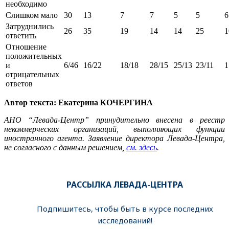
необходимо
Слишком мало
30
13
7
7
5
5
6
Затруднились
26
35
19
14
14
25
1
ответить
Отношение
положительных
и
6/46
16/22
18/18
28/15
25/13
23/11
1
отрицательных
ответов
Автор текста: Екатерина КОЧЕРГИНА
АНО “Левада-Центр” принудительно внесена в реестр
некоммерческих организаций, выполняющих функции
иностранного агента. Заявление директора Левада-Центра,
не согласного с данным решением,
см. здесь
.
РАССЫЛКА ЛЕВАДА-ЦЕНТРА
Подпишитесь, чтобы быть в курсе последних
исследований!