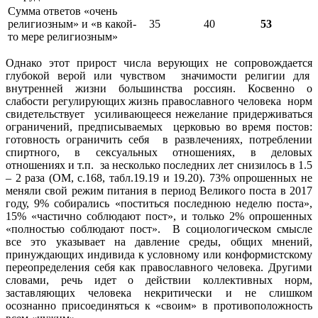
Сумма ответов «очень
религиозным» и «в какой-
35
40
53
то мере религиозным»
Однако этот прирост числа верующих не сопровождается
глубокой верой или чувством значимости религии для
внутренней жизни большинства россиян. Косвенно о
слабости регулирующих жизнь православного человека норм
свидетельствует усиливающееся нежелание придерживаться
ограничений, предписываемых церковью во время постов:
готовность ограничить себя в развлечениях, потреблении
спиртного, в сексуальных отношениях, в деловых
отношениях и т.п. за несколько последних лет снизилось в 1.5
– 2 раза (ОМ, с.168, табл.19.19 и 19.20). 73% опрошенных не
меняли свой режим питания в период Великого поста в 2017
году, 9% собирались «поститься последнюю неделю поста»,
15% «частично соблюдают пост», и только 2% опрошенных
«полностью соблюдают пост». В социологическом смысле
все это указывает на давление среды, общих мнений,
принуждающих индивида к условному или конформистскому
переопределения себя как православного человека. Другими
словами, речь идет о действии коллективных норм,
заставляющих человека некритически и не слишком
осознанно присоединяться к «своим» в противоположность