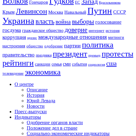
Гудков
Волков
Запад
Гончаров
ЕС
Красильникова
Путин
Левинсон
СССР
Крым
Москва
Навальный
Украина
власть
выборы
война
голосование
доверие
госдума
гражданское общество
история
интернет
международные отношения
коррупция
митинги
кризис
политика
партии
настроения
одобрение
общество
президент
протесты
правительство
праздники
премьер
рейтинги
сша
сми
санкции
события
семья
социология
экономика
телевидение
О центре
Описание
История
Юрий Левада
Новости
Пресс-выпуски
Индикаторы
Одобрение органов власти
Положение дел в стране
Социально-экономические индикаторы