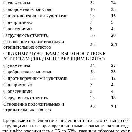
С уважением
22
24
С доброжелательностью
36
33
С противоречивыми чувствами
13
15
С неприязнью
7
5
С опасениями
6
4
Затрудняюсь ответить
16
20
Отношение положительных и
2.2
2.4
отрицательных ответов
С КАКИМИ ЧУВСТВАМИ ВЫ ОТНОСИТЕСЬ К
АТЕИСТАМ (ЛЮДЯМ, НЕ ВЕРЯЩИМ В БОГА)?
С уважением
24
27
С доброжелательностью
38
35
С противоречивыми чувствами
13
12
С неприязнью
7
4
С опасениями
6
4
Затрудняюсь ответить
13
18
Отношение положительных и
2.4
3.1
отрицательных ответов
Продолжается увеличение численности тех, кто считает себя
верующими или скорее «религиозными людьми»: за три года
эта цифра увеличилась с 35 до 53%, главным образом за счет