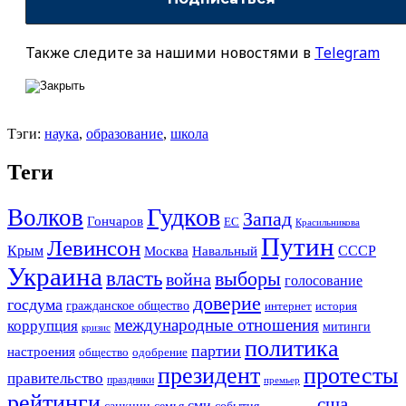
Также следите за нашими новостями в
Telegram
Тэги:
наука
,
образование
,
школа
Теги
Гудков
Волков
Запад
Гончаров
ЕС
Красильникова
Путин
Левинсон
СССР
Крым
Москва
Навальный
Украина
власть
выборы
война
голосование
доверие
госдума
гражданское общество
история
интернет
международные отношения
коррупция
митинги
кризис
политика
партии
настроения
одобрение
общество
президент
протесты
правительство
праздники
премьер
рейтинги
сша
сми