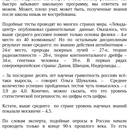
быстро забывают школьную программу, мы ответить не
можем. Может, плохо учат, может быть, полученные знания
после школы никак не востребованы.
Подобные тесты проводят во многих странах мира. «Левада-
центр» опубликовал сравнительные данные. Оказалось, что
выше среднего россияне помнят только основы физики – 4-е
место из 40 возможных! Но по остальным дисциплинам
результат ниже среднего: по знанию действия антибиотиков –
24-е место, природы лазерных лучей – 27-е, теории
радиоактивности – 28-е, теории континентального дрейфа –
34-е, генетики человека – 39-е. В первых рядах
североевропейские страны: Дания, Швеция, Нидерланды…
– За последние десять лет научная грамотность россиян всё-
таки выросла, – говорит Ольга Шувалова. – Среднее
количество успешно пройденных тестов чуть повысилось – с
3,9 до 4,0. Конечно, можно сказать, что это уровень
статистической погрешности, но цифры есть цифры.
Кстати, выше среднего по стране уровень научных знаний
показали москвичи – 4,5.
По словам эксперта, подобные опросы в России начали
проводить только в конце 90-х прошлого века. То есть