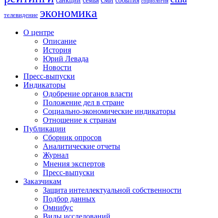
санкции
события
семья
социология
экономика
телевидение
О центре
Описание
История
Юрий Левада
Новости
Пресс-выпуски
Индикаторы
Одобрение органов власти
Положение дел в стране
Социально-экономические индикаторы
Отношение к странам
Публикации
Сборник опросов
Аналитические отчеты
Журнал
Мнения экспертов
Пресс-выпуски
Заказчикам
Защита интеллектуальной собственности
Подбор данных
Омнибус
Виды исследований