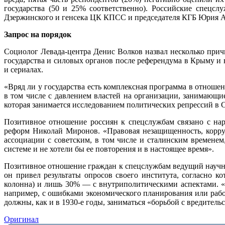
государства (50 и 25% соответственно). Российские спецс
Дзержинского и генсека ЦК КПСС и председателя КГБ Юрия Ан
Запрос на порядок
Социолог Левада-центра Денис Волков назвал несколько при
государства и силовых органов после референдума в Крыму 
и сериалах.
«Вряд ли у государства есть комплексная программа в отнош
в том числе с давлением властей на организации, занимающ
которая занимается исследованием политических репрессий в 
Позитивное отношение россиян к спецслужбам связано с на
реформ Николай Миронов. «Правовая незащищенность, корру
ассоциации с советским, в том числе и сталинским временем
системе и не хотели бы ее повторения и в настоящее время».
Позитивное отношение граждан к спецслужбам ведущий научн
он привел результаты опросов своего института, согласно
колонна) и лишь 30% — с внутриполитическими аспектами. «
например, с ошибками экономического планирования или работ
должны, как и в 1930-е годы, заниматься «борьбой с вредитель
Оригинал