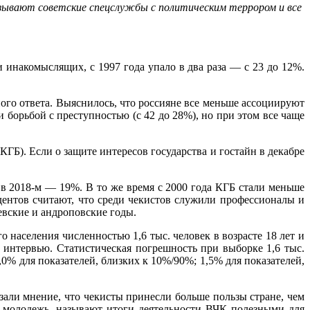
язывают советские спецслужбы с политическим террором и все
накомыслящих, с 1997 года упало в два раза — с 23 до 12%.
.
ного ответа. Выяснилось, что россияне все меньше ассоциируют
 борьбой с преступностью (с 42 до 28%), но при этом все чаще
Б). Если о защите интересов государства и гостайн в декабре
 в 2018-м — 19%. В то же время с 2000 года КГБ стали меньше
дентов считают, что среди чекистов служили профессионалы и
евские и андроповские годы.
 населения численностью 1,6 тыс. человек в возрасте 18 лет и
 интервью. Статистическая погрешность при выборке 1,6 тыс.
,0% для показателей, близких к 10%/90%; 1,5% для показателей,
али мнение, что чекисты принесли больше пользы стране, чем
ем молодежь, называют итоги деятельности ВЧК полезными для