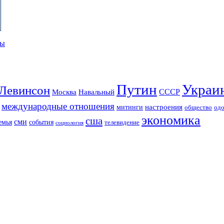
ты
Путин
Украи
Левинсон
СССР
Москва
Навальный
международные отношения
настроения
митинги
од
общество
экономика
сша
сми
события
емья
телевидение
социология