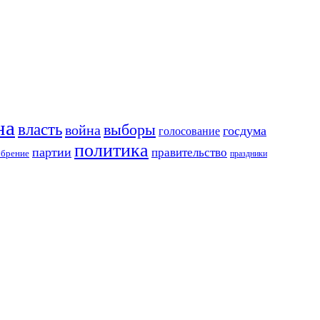
на
власть
выборы
война
госдума
голосование
политика
партии
правительство
обрение
праздники