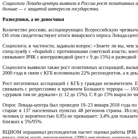
Социологи Левада-центра выявили в России рост позитивных а
больше — с защитой интересов государства.
Разведчики, а не доносчики
Количество россиян, ассоциирующих Всероссийскую чрезвыча
Об этом свидетельствуют итоги январского опроса Левада-цент
Социологи, в частности, задавали вопрос: «Знаете ли вы, чем
спецслужбу с «борьбой с противниками советской власти, конт
связывают ВЧК с контрразведкой (рост с 9 до 15%) и разведкой (
Социологи выявили также рост позитивных ассоциаций, вызыва
2000 года в связи с КГБ вспоминали 22% респондентов, а в дек
Рост негативных ассоциаций с КГБ у граждан незначителен. Е
связывать с репрессиями и временем Большого террора — 193
«дураков там не держали» (с 12 до 15%). С 8 до 15% выросло 
Опрос Левада-центра был проведен 19–23 января 2018 года по 
старше в 137 населенных пунктах 48 регионов страны. Иссле
человек (с вероятностью 0,95) не превышает: 3,4% для показат
близких к 5%/95%.
ВЦИОМ опрашивал респондентов насчет оценки работы ВЧК в н
вреда; пятая часть респондентов (20%) негативно оценили и