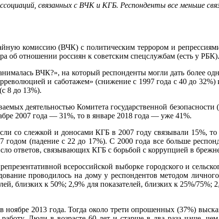
ссоциаций, связанных с ВЧК и КГБ. Респонденты все меньше св
йную комиссию (ВЧК) с политическим террором и репрессиями и
ра об отношении россиян к советским спецслужбам (есть у РБК)
 занималась ВЧК?», на который респонденты могли дать более од
рреволюцией и саботажем» (снижение с 1997 года с 40 до 32%) и
с 8 до 13%).
емых деятельностью Комитета государственной безопасности (КГ
абре 2007 года — 31%, то в январе 2018 года — уже 41%.
сли со слежкой и доносами КГБ в 2007 году связывали 15%, то
7 годом (падение с 22 до 17%). С 2000 года все больше респон
число ответов, связывающих КГБ с борьбой с коррупцией в брежн
репрезентативной всероссийской выборке городского и сельского
дование проводилось на дому у респондентов методом личного
елей, близких к 50%; 2,9% для показателей, близких к 25%/75%; 2
оябре 2013 года. Тогда около трети опрошенных (37%) высказ
х работу. Люди в возрасте 60 лет и старше в два раза чаще, ч