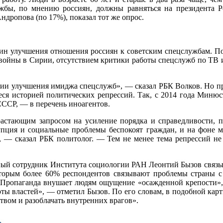
лужбы, по мнению россиян, должны равняться на президента
дропова (по 17%), показал тот же опрос.
чин улучшения отношения россиян к советским спецслужбам. П
и войны в Сирии, отсутствием критики работы спецслужб по ТВ
ении улучшения имиджа спецслужб», — сказал РБК Волков. Но пр
иеся историей политических репрессий. Так, с 2014 года Мин
СССР, — в перечень иноагентов.
растающим запросом на усиление порядка и справедливости, 
пция и социальные проблемы беспокоят граждан, и на фоне 
, — сказал РБК политолог. — Тем не менее тема репрессий не 
ый сотрудник Института социологии РАН Леонтий Бызов связы
 которым более 60% респондентов связывают проблемы страны 
Пропаганда внушает людям ощущение «осажденной крепости», 
ы властей», — отметил Бызов. По его словам, в подобной карт
ством и разоблачать внутренних врагов».