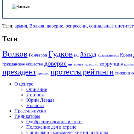
Тэги:
армия
,
Волков
,
доверие
,
репрессии
,
социальные институ
Теги
Гудков
Волков
Запад
Крым
Гончаров
ЕС
Красильникова
доверие
коррупция
гражданское общество
история
интернет
кризис
президент
протесты
рейтинги
санкции
с
премьер
О центре
Описание
История
Юрий Левада
Новости
Пресс-выпуски
Индикаторы
Одобрение органов власти
Положение дел в стране
Социально-экономические индикаторы