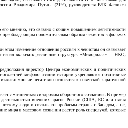
 России Владимира Путина (21%), руководителя ВЧК Феликса
о его мнению, это связано с общим повышением легитимности
 и преобладающим положительным образом чекистов в фильмах
и этом изменение отношения россиян к чекистам он связывает
юст начал включать различные структуры «Мемориала» — НКО,
предположил директор Центра экономических и политических
многолетней мифологизации истории укрепляются позитивные
изжита: многие негативно относятся к советской карательной
вает с «типичным синдромом оборонного сознания». В пример
с деятельностью внешних врагов России (США, ЕС или пятая
поэтому люди и связывают проблемы страны с Западом, а не,
ине мира в массовом сознании растет роль спецслужб, которые