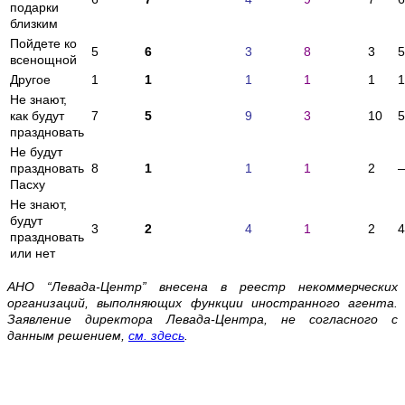
подарки
близким
Пойдете ко
5
6
3
8
3
5
всенощной
Другое
1
1
1
1
1
1
Не знают,
как будут
7
5
9
3
10
5
праздновать
Не будут
праздновать
8
1
1
1
2
Пасху
Не знают,
будут
3
2
4
1
2
4
праздновать
или нет
АНО “Левада-Центр” внесена в реестр некоммерческих
организаций, выполняющих функции иностранного агента.
Заявление директора Левада-Центра, не согласного с
данным решением,
см. здесь
.