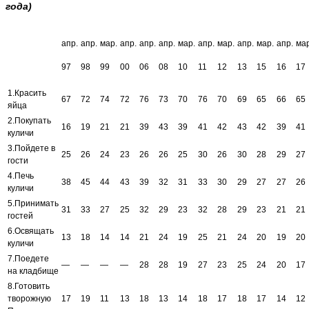
года)
апр.
апр.
мар.
апр.
апр.
апр.
мар.
апр.
мар.
апр.
мар.
апр.
мар
97
98
99
00
06
08
10
11
12
13
15
16
17
1.Красить
67
72
74
72
76
73
70
76
70
69
65
66
65
яйца
2.Покупать
16
19
21
21
39
43
39
41
42
43
42
39
41
куличи
3.Пойдете в
25
26
24
23
26
26
25
30
26
30
28
29
27
гости
4.Печь
38
45
44
43
39
32
31
33
30
29
27
27
26
куличи
5.Принимать
31
33
27
25
32
29
23
32
28
29
23
21
21
гостей
6.Освящать
13
18
14
14
21
24
19
25
21
24
20
19
20
куличи
7.Поедете
—
—
—
—
28
28
19
27
23
25
24
20
17
на кладбище
8.Готовить
творожную
17
19
11
13
18
13
14
18
17
18
17
14
12