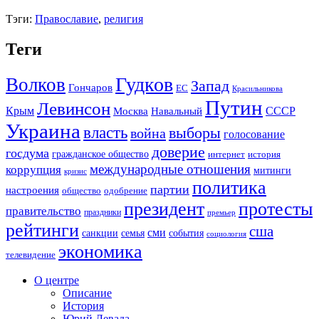
Тэги:
Православие
,
религия
Теги
Гудков
Волков
Запад
Гончаров
ЕС
Красильникова
Путин
Левинсон
СССР
Крым
Москва
Навальный
Украина
власть
выборы
война
голосование
доверие
госдума
гражданское общество
история
интернет
международные отношения
коррупция
митинги
кризис
политика
партии
настроения
одобрение
общество
президент
протесты
правительство
праздники
премьер
рейтинги
сша
сми
санкции
события
семья
социология
экономика
телевидение
О центре
Описание
История
Юрий Левада