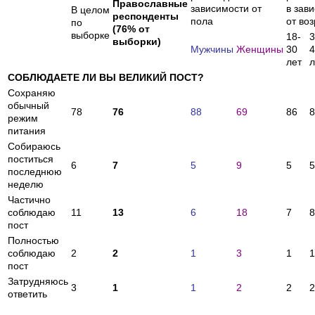
Православные
зависимости от
в зав
В целом
респонденты
пола
от во
по
(76% от
выборке
18-
3
выборки)
Мужчины
Женщины
30
4
лет
л
СОБЛЮДАЕТЕ ЛИ ВЫ ВЕЛИКИЙ ПОСТ?
Сохраняю
обычный
78
76
88
69
86
8
режим
питания
Собираюсь
поститься
6
7
5
9
5
5
последнюю
неделю
Частично
соблюдаю
11
13
6
18
7
8
пост
Полностью
соблюдаю
2
2
1
3
1
1
пост
Затрудняюсь
3
1
1
2
2
2
ответить