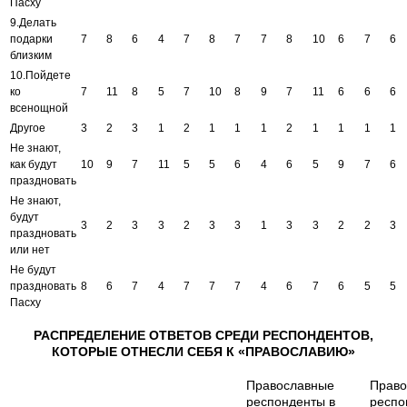
Пасху
9.Делать
подарки
7
8
6
4
7
8
7
7
8
10
6
7
6
близким
10.Пойдете
ко
7
11
8
5
7
10
8
9
7
11
6
6
6
всенощной
Другое
3
2
3
1
2
1
1
1
2
1
1
1
1
Не знают,
как будут
10
9
7
11
5
5
6
4
6
5
9
7
6
праздновать
Не знают,
будут
3
2
3
3
2
3
3
1
3
3
2
2
3
праздновать
или нет
Не будут
праздновать
8
6
7
4
7
7
7
4
6
7
6
5
5
Пасху
РАСПРЕДЕЛЕНИЕ ОТВЕТОВ СРЕДИ РЕСПОНДЕНТОВ,
КОТОРЫЕ ОТНЕСЛИ СЕБЯ К «ПРАВОСЛАВИЮ»
Православные
Право
респонденты в
респо