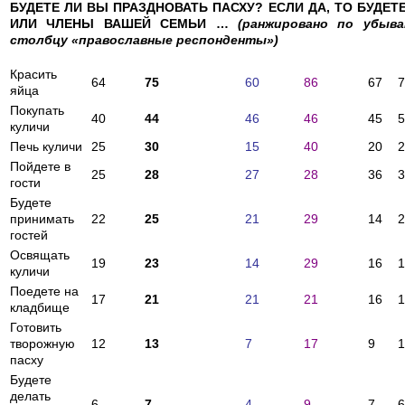
БУДЕТЕ ЛИ ВЫ ПРАЗДНОВАТЬ ПАСХУ? ЕСЛИ ДА, ТО БУДЕТ
ИЛИ ЧЛЕНЫ ВАШЕЙ СЕМЬИ …
(ранжировано по убыв
столбцу «православные респонденты»)
Красить
64
75
60
86
67
7
яйца
Покупать
40
44
46
46
45
5
куличи
Печь куличи
25
30
15
40
20
2
Пойдете в
25
28
27
28
36
3
гости
Будете
принимать
22
25
21
29
14
2
гостей
Освящать
19
23
14
29
16
1
куличи
Поедете на
17
21
21
21
16
1
кладбище
Готовить
творожную
12
13
7
17
9
1
пасху
Будете
делать
6
7
4
9
7
6