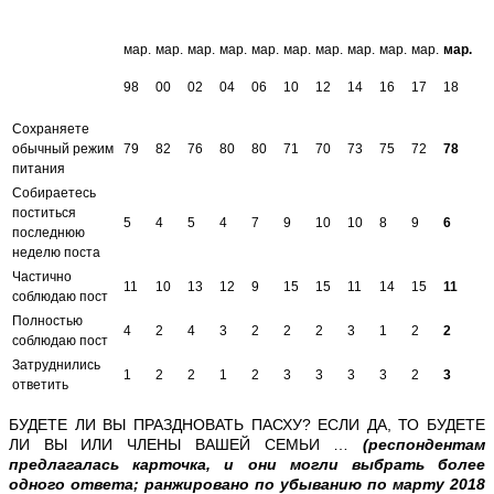
мар.
мар.
мар.
мар.
мар.
мар.
мар.
мар.
мар.
мар.
мар.
98
00
02
04
06
10
12
14
16
17
18
Сохраняете
обычный режим
79
82
76
80
80
71
70
73
75
72
78
питания
Собираетесь
поститься
5
4
5
4
7
9
10
10
8
9
6
последнюю
неделю поста
Частично
11
10
13
12
9
15
15
11
14
15
11
соблюдаю пост
Полностью
4
2
4
3
2
2
2
3
1
2
2
соблюдаю пост
Затруднились
1
2
2
1
2
3
3
3
3
2
3
ответить
БУДЕТЕ ЛИ ВЫ ПРАЗДНОВАТЬ ПАСХУ? ЕСЛИ ДА, ТО БУДЕТЕ
ЛИ ВЫ ИЛИ ЧЛЕНЫ ВАШЕЙ СЕМЬИ …
(респондентам
предлагалась карточка, и они могли выбрать более
одного ответа; ранжировано по убыванию по марту 2018