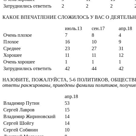
Затруднились ответить
2
2
2
КАКОЕ ВПЕЧАТЛЕНИЕ СЛОЖИЛОСЬ У ВАС О ДЕЯТЕЛ
июль.13
сен.17
апр.18
Очень плохое
7
8
4
Плохое
16
10
9
Среднее
23
27
31
Хорошее
11
11
12
Очень хорошее
1
1
1
Затруднились ответить
42
44
42
НАЗОВИТЕ, ПОЖАЛУЙСТА, 5-6 ПОЛИТИКОВ, ОБЩЕСТ
ответы ранжированы, приведены фамилии политиков, получив
апр.18
Владимир Путин
53
Сергей Лавров
15
Владимир Жириновский
14
Сергей Шойгу
14
Сергей Собянин
10