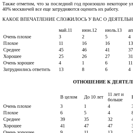
Также отметим, что за последний год произошло некоторое 
40% москвичей все еще затрудняются оценить их работу.
КАКОЕ ВПЕЧАТЛЕНИЕ СЛОЖИЛОСЬ У ВАС О ДЕЯТЕЛЬ
май.11
июн.12
июль.13
ап
Очень плохое
3
2
5
4
Плохое
11
16
16
13
Среднее
45
46
41
37
Хорошее
25
26
27
31
Очень хорошее
4
1
6
11
Затруднились ответить
13
8
6
4
ОТНОШЕНИЕ К ДЕЯТЕЛ
11 лет и
В целом
До 10 лет
больше
Очень плохое
3
1
4
Плохое
6
5
4
Среднее
39
35
32
Хорошее
41
47
47
Очень хорошее
9
11
13