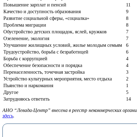
Повышение зарплат и пенсий
11
Качество и доступность образования
9
Развитие социальной сферы, «социалка»
8
Проблема миграции
8
Обустройство детских площадок, яслей, кружков
7
Озеленение, экология
7
Улучшение жилищных условий, жилье молодым семьям
6
Трудоустройство, борьба с безработицей
6
Борьба с коррупцией
4
Обеспечение безопасности и порядка
4
Перенаселенность, точечная застройка
3
Устройство культурных мероприятия, место отдыха
2
Пьянство и наркомания
1
Другое
5
Затрудняюсь ответить
14
АНО “Левада-Центр” внесена в реестр некоммерческих органи
здесь
.