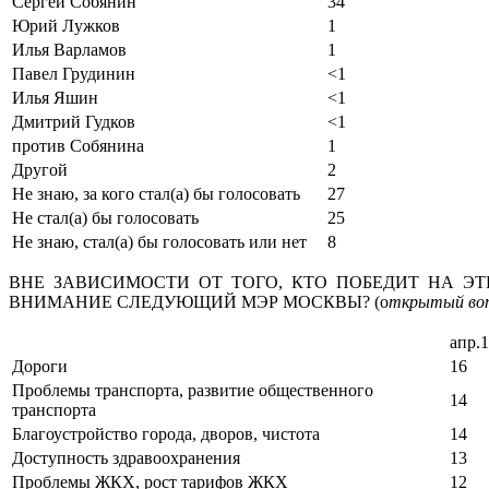
Сергей Собянин
34
Юрий Лужков
1
Илья Варламов
1
Павел Грудинин
<1
Илья Яшин
<1
Дмитрий Гудков
<1
против Собянина
1
Другой
2
Не знаю, за кого стал(а) бы голосовать
27
Не стал(а) бы голосовать
25
Не знаю, стал(а) бы голосовать или нет
8
ВНЕ ЗАВИСИМОСТИ ОТ ТОГО, КТО ПОБЕДИТ НА Э
ВНИМАНИЕ СЛЕДУЮЩИЙ МЭР МОСКВЫ? (о
ткрытый воп
апр.
Дороги
16
Проблемы транспорта, развитие общественного
14
транспорта
Благоустройство города, дворов, чистота
14
Доступность здравоохранения
13
Проблемы ЖКХ, рост тарифов ЖКХ
12