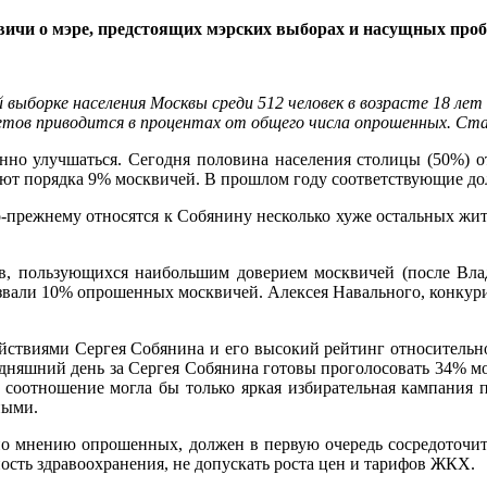
ичи о мэре, предстоящих мэрских выборах и насущных про
й выборке населения Москвы среди 512 человек в возрасте 18 лет
етов приводится в процентах от общего числа опрошенных. Ст
о улучшаться. Сегодня половина населения столицы (50%) от
яют порядка 9% москвичей. В прошлом году соответствующие до
-прежнему относятся к Собянину несколько хуже остальных жит
ов, пользующихся наибольшим доверием москвичей (после Вл
азвали 10% опрошенных москвичей. Алексея Навального, конкур
ствиями Сергея Собянина и его высокий рейтинг относительно 
дняшний день за Сергея Собянина готовы проголосовать 34% м
соотношение могла бы только яркая избирательная кампания п
ными.
по мнению опрошенных, должен в первую очередь сосредоточит
ность здравоохранения, не допускать роста цен и тарифов ЖКХ.