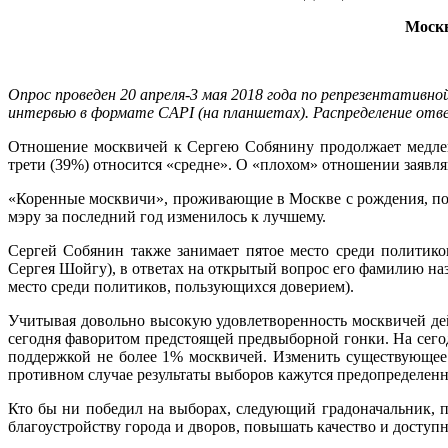
Москв
Опрос проведен 20 апреля-3 мая 2018 года по репрезентативно
интервью в формате CAPI (на планшетах). Распределение отв
Отношение москвичей к Сергею Собянину продолжает медленн
трети (39%) относится «средне». О «плохом» отношении заявл
«Коренные москвичи», проживающие в Москве с рождения, по
мэру за последний год изменилось к лучшему.
Сергей Собянин также занимает пятое место среди политик
Сергея Шойгу), в ответах на открытый вопрос его фамилию н
место среди политиков, пользующихся доверием).
Учитывая довольно высокую удовлетворенность москвичей дей
сегодня фаворитом предстоящей предвыборной гонки. На сего
поддержкой не более 1% москвичей. Изменить существующее 
противном случае результаты выборов кажутся предопределен
Кто бы ни победил на выборах, следующий градоначальник, 
благоустройству города и дворов, повышать качество и доступ