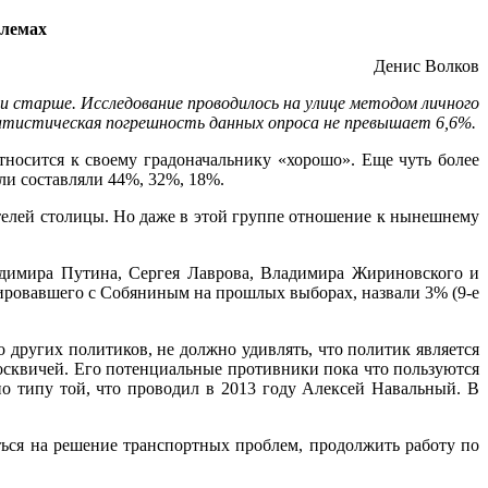
блемах
Денис Волков
 и старше. Исследование проводилось на улице методом личного
атистическая погрешность данных опроса не превышает 6,6%.
носится к своему градоначальнику «хорошо». Еще чуть более
ли составляли 44%, 32%, 18%.
елей столицы. Но даже в этой группе отношение к нынешнему
адимира Путина, Сергея Лаврова, Владимира Жириновского и
ировавшего с Собяниным на прошлых выборах, назвали 3% (9-е
других политиков, не должно удивлять, что политик является
осквичей. Его потенциальные противники пока что пользуются
о типу той, что проводил в 2013 году Алексей Навальный. В
ься на решение транспортных проблем, продолжить работу по