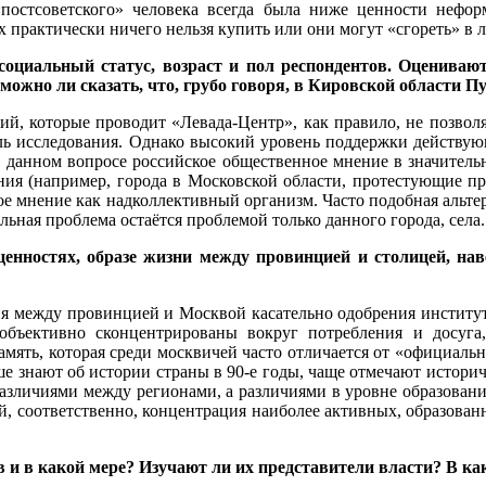
 «постсоветского» человека всегда была ниже ценности нефо
х практически ничего нельзя купить или они могут «сгореть» в
социальный статус, возраст и пол респондентов. Оцениваю
можно ли сказать, что, грубо говоря, в Кировской области 
 которые проводит «Левада-Центр», как правило, не позволяе
дель исследования. Однако высокий уровень поддержки действу
 в данном вопросе российское общественное мнение в значитель
ия (например, города в Московской области, протестующие про
ное мнение как надколлективный организм. Часто подобная альтер
ная проблема остаётся проблемой только данного города, села.
енностях, образе жизни между провинцией и столицей, наве
я между провинцией и Москвой касательно одобрения институто
, объективно сконцентрированы вокруг потребления и досуг
амять, которая среди москвичей часто отличается от «официал
 знают об истории страны в 90-е годы, чаще отмечают историче
различиями между регионами, а различиями в уровне образовани
ий, соответственно, концентрация наиболее активных, образов
 и в какой мере? Изучают ли их представители власти? В ка