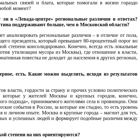
рмальных связей и блата, которые помогали в жизни гораздо
 любой момент?
т ли в «Левада-центре» региональные различия в ответах?
Путина поддерживают больше, чем в Московской области?
т анализировать региональные различия – в отличие от пола,
ющего президента, который превышает 80-процентный порог во
ной степени консолидировано. Конечно, всегда есть локальные
тив утилизации мусора из Москвы), где отношение к власти,
нативная повестка не доходит до населения в других регионах,
рное, есть. Какие можно выделить, исходя из результатов
в власти, гордости за страну и прочих условно политических
а, которые у жителей Москвы и крупных городов, конечно,
ьного подхода», принимаемого жителями села и провинции. Они
ские события в России, за которые им стыдно, то есть уровень
я и личном опыте. Москва и крупные города – магнит для тех,
анных и успешных людей и формирует подобные различия между
кой степени на них ориентируются?