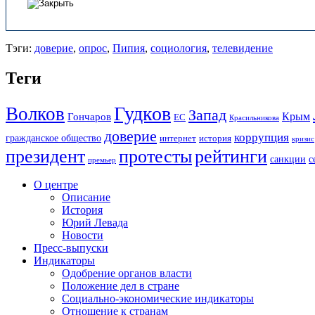
Тэги:
доверие
,
опрос
,
Пипия
,
социология
,
телевидение
Теги
Гудков
Волков
Запад
Крым
Гончаров
ЕС
Красильникова
доверие
коррупция
гражданское общество
история
интернет
кризис
президент
протесты
рейтинги
санкции
с
премьер
О центре
Описание
История
Юрий Левада
Новости
Пресс-выпуски
Индикаторы
Одобрение органов власти
Положение дел в стране
Социально-экономические индикаторы
Отношение к странам