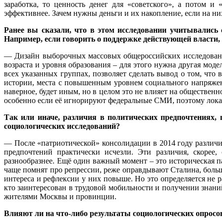
заработка, то ценность денег для «советского», а потом и
эффективнее. Зачем нужны деньги и их накопление, если на ни
Ранее вы сказали, что в этом исследовании учитывались 
Например, если говорить о поддержке действующей власти, 
— Дизайн выборочных массовых общероссийских исследований,
возраста и уровня образования – для этого нужна другая мо
всех указанных группах, позволяет сделать вывод о том, что
истории, места с повышенным уровнем социального напряжен
наверное, будет иным, но в целом это не влияет на обществен
особенно если её игнорируют федеральные СМИ, поэтому локаль
Так или иначе, различия в политических предпочтениях, ц
социологических исследований?
— После «патриотической» консолидации в 2014 году различи
предпочтений практически исчезли. Эти различия, скорее
разнообразнее. Ещё один важный момент – это историческая п
чаще помнят про репрессии, реже оправдывают Сталина, больше
интереса и рефлексии у них повыше. Но это определяется не 
кто заинтересован в трудовой мобильности и получении знан
жителями Москвы и провинции.
Влияют ли на что-либо результаты социологических опросов