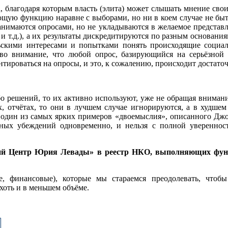
, благодаря которым власть (элита) может слышать мнение сво
ю функцию наравне с выборами, но ни в коем случае не быть 
занимаются опросами, но не укладываются в желаемое представл
т.д.), а их результаты дискредитируются по разным основания
тельскими интересами и попытками понять происходящие соци
во внимание, что любой опрос, базирующийся на серьёзной 
тироваться на опросы, и это, к сожалению, происходит достаточ
 решений, то их активно используют, уже не обращая внимания
ах, отчётах, то они в лучшем случае игнорируются, а в худше
один из самых ярких примеров «двоемыслия», описанного Джор
ых убеждений одновременно, и нельзя с полной уверенность
й Центр Юрия Левады» в реестр НКО, выполняющих функц
 финансовые), которые мы стараемся преодолевать, чтобы
хоть и в меньшем объёме.