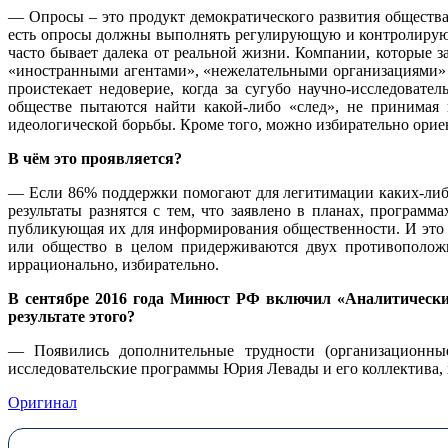
— Опросы – это продукт демократического развития общества
есть опросы должны выполнять регулирующую и контролирующу
часто бывает далека от реальной жизни. Компании, которые 
«иностранными агентами», «нежелательными организациями» и 
проистекает недоверие, когда за сугубо научно-исследова
обществе пытаются найти какой-либо «след», не принимая 
идеологической борьбы. Кроме того, можно избирательно ориен
В чём это проявляется?
— Если 86% поддержки помогают для легитимации каких-либо
результаты разнятся с тем, что заявлено в планах, программ
публикующая их для информирования общественности. И это 
или общество в целом придерживаются двух противоположн
иррационально, избирательно.
В сентябре 2016 года Минюст РФ включил «Аналитически
результате этого?
— Появились дополнительные трудности (организационные,
исследовательские программы Юрия Левады и его коллектива, 
Оригинал