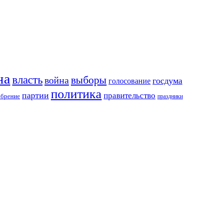
на
власть
выборы
война
госдума
голосование
политика
партии
правительство
обрение
праздники