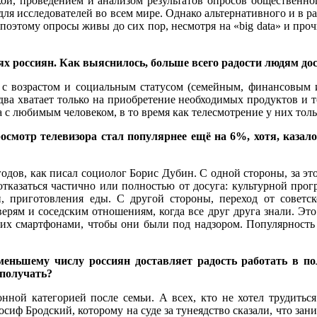
кой, проведением и анализом результатов опросов общественно
ма для исследователей во всем мире. Однако альтернативного и в 
оэтому опросы живы до сих пор, несмотря на «big data» и про
х россиян. Как выяснилось, больше всего радости людям дос
с возрастом и социальным статусом (семейным, финансовым и т
два хватает только на приобретение необходимых продуктов и т
с любимым человеком, в то время как телесмотрение у них тольк
росмотр телевизора стал популярнее ещё на 6%, хотя, казал
одов, как писал социолог Борис Дубин. С одной стороны, за это
тказаться частично или полностью от досуга: культурной про
, приготовления еды. С другой стороны, переход от советс
верям и соседским отношениям, когда все друг друга знали. Э
т их смартфонами, чтобы они были под надзором. Популярность 
меньшему числу россиян доставляет радость работать в п
 получать?
нной категорией после семьи. А всех, кто не хотел трудитьс
иф Бродский, которому на суде за тунеядство сказали, что заним