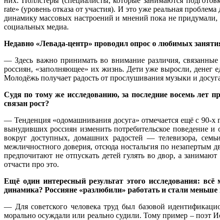
них. Поллстеры (специалисты, которые занимаются подготов
rate» (уровень отказа от участия). И это уже реальная пробле
динамику массовых настроений и мнений пока не придумали, п
социальных медиа.
Недавно «Левада-центр» проводил опрос о любимых занятия
— Здесь важно принимать во внимание различия, связанные 
россиян, «заполняющее» их жизнь. Дети уже выросли, денег е
Молодёжь получает радость от прослушивания музыки и досуга 
Судя по тому же исследованию, за последние восемь лет п
связан рост?
— Тенденция «одомашнивания досуга» отмечается ещё с 90-х г
вынудивших россиян изменить потребительское поведение и о
вокруг доступных, домашних радостей — телевизора, семьи
межличностного доверия, отсюда ностальгия по незапертым д
предпочитают не отпускать детей гулять во двор, а занимаю
отчасти про это.
Ещё один интересный результат этого исследования: всё 
динамика? Россияне «разлюбили» работать и стали меньше
— Для советского человека труд был базовой идентификацио
морально осуждали или реально судили. Тому пример – поэт Иос