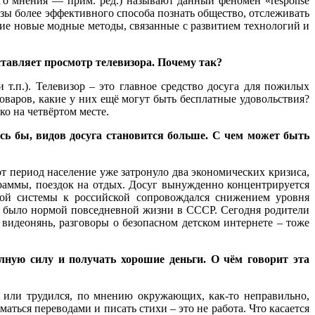
го мнения — прим. ред.) называют данный феномен «response
разы более эффективного способа познать общество, отслеживать
чие новые модные методы, связанные с развитием технологий и
тавляет просмотр телевизора. Почему так?
.п.). Телевизор – это главное средство досуга для пожилых
оваров, какие у них ещё могут быть бесплатные удовольствия?
о на четвёртом месте.
ось бы, видов досуга становится больше. С чем может быть
т период население уже затронуло два экономических кризиса,
граммы, поездок на отдых. Досуг вынужденно концентрируется
кой системы к российской сопровождался снижением уровня
то было нормой повседневной жизни в СССР. Сегодня родители
видеонянь, разговоры о безопасном детском интернете – тоже
олную силу и получать хорошие деньги. О чём говорит эта
я или трудился, по мнению окружающих, как-то неправильно,
аться переводами и писать стихи – это не работа. Что касается