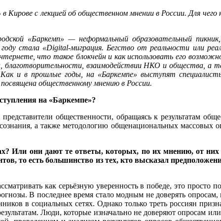
в Кирове с лекцией об общественном мнении в России. Для чего
одской «Баркемп» — неформальный образовательный пикник,
 году стала «Digital-миграция. Бегство от реальности или ре
нтернете, что такое блокчейн и как использовать его возможн
ка, благотворительности, взаимодействии НКО и общества, а 
 Как и в прошлые годы, на «Баркемпе» выступят специалисты 
т посвящена общественному мнению в России.
ыступления на «Баркемпе»?
представители общественности, обращаясь к результатам общес
 сознания, а также методологию общенациональных массовых о
х? Или они дают те ответы, которых, по их мнению, от них
нтов, то есть большинство из тех, кто высказал предположен
ассматривать как серьёзную уверенность в победе, это просто п
огнозы. В последнее время стало модным не доверять опросам, 
иков в социальных сетях. Однако только треть россиян признаё
езультатам. Люди, которые изначально не доверяют опросам или