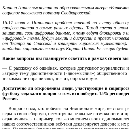
Карина Пипия выступит на образовательном лагере «Баркемп» 
социолог рассказала порталу Свойкировский.
16-17 июня в Порошино пройдёт третий по счёту общегор
профессионалов в самых разных сферах. Темой лагеря в этом
защитить свои цифровые данные, к чему ведут блокировки в и
«цифровой» темы. Будут лекции и дискуссии о правах челове
от Театра на Спасской и концерты кировских музыкантов).
кандидат социологических наук Карина Пипия. Её лекция буде
Какие вопросы вы планируете осветить в рамках своего в
— Я расскажу об ошибках, которые допускают журналисты и 
Затрону тему двойственности («двоемыслия») общественного
знакомых не опрашивают, значит, опросы врут».
Достаточно ли откровенны люди, участвующие в соцопроса
футболу задавался вопрос о том, кто победит. 15% респонде
Россия.
— Вопрос о том, кто победит на Чемпионате мира, не стоит р
веры в свою сборную, несмотря на реальные возможности и пр
ограничиваясь, например, только мнением своих единомышленн
наших соотечественников всё-таки декларируют доверие к их р