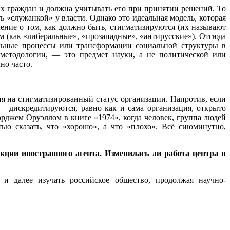
их граждан и должна учитывать его при принятии решений. То
«служанкой» у власти. Однако это идеальная модель, которая
ение о том, как должно быть, стигматизируются (их называют
м (как «либеральные», «прозападные», «антирусские»). Отсюда
альные процессы или трансформации социальной структуры в
методологии, — это предмет науки, а не политической или
но часто.
 на стигматизированный статус организации. Напротив, если
м – дискредитируются, равно как и сама организация, открыто
джем Оруэллом в книге «1974», когда человек, группа людей
ю сказать, что «хорошо», а что «плохо». Всё сиюминутно,
ии иностранного агента. Изменилась ли работа центра в
 и далее изучать российское общество, продолжая научно-