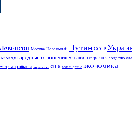
Путин
Украи
Левинсон
СССР
Москва
Навальный
международные отношения
настроения
митинги
од
общество
экономика
сша
сми
события
емья
телевидение
социология