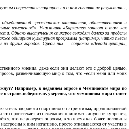
 нужны современные соцопросы и о чём говорят их результаты,
 объединяющий гражданских активистов, общественников и
альные изменения?». Участники «Баркемпа» узнают о том, как
ости. Однако выступления спикеров выходят далеко за пределы
также обширная культурная программа (например, читка пьесы
из других городов. Среди них — социолог «Левада-центра»,
твенного мнения, даже если они делают это с доброй целью.
просов, развенчивающую миф о том, что «если меня или моих
 ждут? Например, в недавнем опросе о Чемпионате мира по
ие о стране-победителе, уверены, что чемпионом мира станет
оказатель здорового спортивного патриотизма, иррациональной
и это проистекает из нежелания принимать иную точку зрения,
тся, что не доверяет опросам, в то время как более половины
 настроены к ним негативно, просто отказываются от участия в