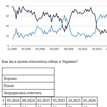
80
60
40
20
0
12.1998
03.2005
05.2006
08.2007
09.2009
03.2012
05.2014
Как вы в целом относитесь сейчас к Украине?
Хорошо
Плохо
Затруднились ответить
023
05.2024
09.2024
02.2025
05.2025
10.2025
01.2026