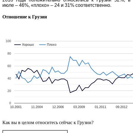
июле – 46%, «плохо» – 24 и 31% соответственно.
Отношение к Грузии
100
Хорошо
Хорошо
Плохо
Плохо
80
60
40
20
0
10.2001
11.2004
12.2006
03.2009
01.2011
09.2012
Как вы в целом относитесь сейчас к Грузии?