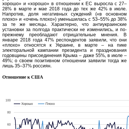
хорошо» и «хорошо» в отношении к ЕС выросла с 27–
28% в марте и мае 2018 года до тех же 42% в июле.
Напротив, доля негативных суждений («в основном
плохо» и «очень плохо») уменьшилась с 53–55% до 38%
за те же месяцы. Характерно, что антиукраинские
установки за полгода практически не изменились, и по-
прежнему преобладают отрицательные мнения. В
январе 2018 года 47% респондентов заявили, что они
«плохо» относятся к Украине, в марте – на пике
электоральной кампании президента и празднования
годовщины присоединения Крыма – даже 55%, в июле –
49%; о своем позитивном отношении заявили тогда же
лишь 35–37% россиян.
Отношение к США
100
Хорошо
Хорошо
Плохо
Плохо
80
60