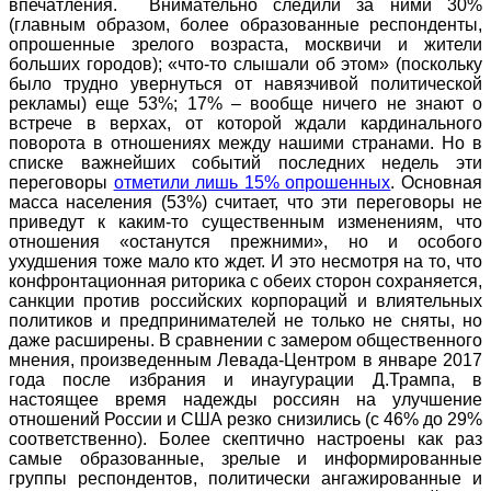
впечатления. Внимательно следили за ними 30%
(главным образом, более образованные респонденты,
опрошенные зрелого возраста, москвичи и жители
больших городов); «что-то слышали об этом» (поскольку
было трудно увернуться от навязчивой политической
рекламы) еще 53%; 17% – вообще ничего не знают о
встрече в верхах, от которой ждали кардинального
поворота в отношениях между нашими странами. Но в
списке важнейших событий последних недель эти
переговоры
отметили лишь 15% опрошенных
. Основная
масса населения (53%) считает, что эти переговоры не
приведут к каким-то существенным изменениям, что
отношения «останутся прежними», но и особого
ухудшения тоже мало кто ждет. И это несмотря на то, что
конфронтационная риторика с обеих сторон сохраняется,
санкции против российских корпораций и влиятельных
политиков и предпринимателей не только не сняты, но
даже расширены. В сравнении с замером общественного
мнения, произведенным Левада-Центром в январе 2017
года после избрания и инаугурации Д.Трампа, в
настоящее время надежды россиян на улучшение
отношений России и США резко снизились (с 46% до 29%
соответственно). Более скептично настроены как раз
самые образованные, зрелые и информированные
группы респондентов, политически ангажированные и