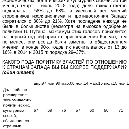
экономических, политических и культурных связей. За три
месяца (март – июль 2018 года) доля таких ответов
поднялась с 58% до 68%, а удельный вес мнений
сторонников изоляционизма и противостояния Западу
сократился с 30% до 21%. Хотя последние никогда не
были в большинстве (несмотря на высокое одобрение
политики В. Путина, максимум этих голосов приходится
на первый год эйфории от присоединения Крыма), тем
не менее, они всегда были заметны в общественном
мнении: в конце 90-х годов их насчитывалось от 13 до
16%, в 2014 и 2015 гг. порядка 29–37%.
КАКОГО РОДА ПОЛИТИКУ ВЛАСТЕЙ ПО ОТНОШЕНИЮ
К СТРАНАМ ЗАПАДА ВЫ БЫ СКОРЕЕ ПОДДЕРЖАЛИ?
(один ответ)
апр.97
ноя.99
мар.00
ноя.14
мар.15
июл.15
ноя.
Дальнейшее
расширение
экономических,
политических,
культурных
67
69
76
57
60
50
71
связей,
сближение со
странами