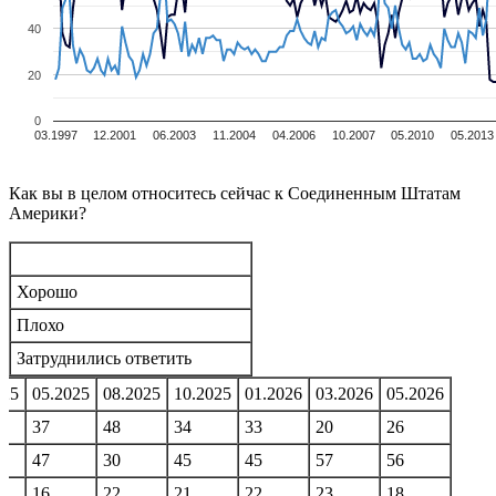
40
20
0
03.1997
12.2001
06.2003
11.2004
04.2006
10.2007
05.2010
05.2013
Как вы в целом относитесь сейчас к Соединенным Штатам
Америки?
Хорошо
Плохо
Затруднились ответить
025
05.2025
08.2025
10.2025
01.2026
03.2026
05.2026
37
48
34
33
20
26
47
30
45
45
57
56
16
22
21
22
23
18