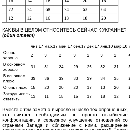
16
14
16
14
20
16
72
74
68
74
63
64
12
12
16
13
18
20
КАК ВЫ В ЦЕЛОМ ОТНОСИТЕСЬ СЕЙЧАС К УКРАИНЕ?
(один ответ)
янв.17
мар.17
май.17
сен.17
дек.17
янв.18
мар.18
Очень
2
3
2
3
2
3
2
хорошо
В основном
31
31
24
29
26
32
31
хорошо
В основном
39
36
39
33
39
34
35
плохо
Очень плохо
15
20
20
20
17
13
20
Затруднились
13
11
15
15
17
18
12
ответить
Вместе с тем заметно выросло и число тех опрошенных,
кто считает необходимым не просто ослабление
конфронтации, а серьезное улучшение отношений со
странами Запада и сближение с ними, расширение