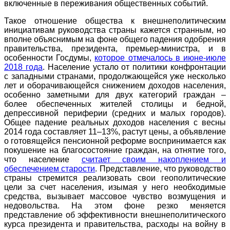
включенные в переживания общественных событий.
Такое отношение общества к внешнеполитическим
инициативам руководства страны кажется странным, но
вполне объяснимым на фоне общего падения одобрения
правительства, президента, премьер-министра, и в
особенности Госдумы,
которое отмечалось в июне-июле
2018 года
. Население устало от политики конфронтации
с западными странами, продолжающейся уже несколько
лет и оборачивающейся снижением доходов населения,
особенно заметными для двух категорий граждан –
более обеспеченных жителей столицы и бедной,
депрессивной периферии (средних и малых городов).
Общее падение реальных доходов населения с весны
2014 года составляет 11–13%, растут цены, а объявление
о готовящейся пенсионной реформе воспринимается как
покушение на благосостояние граждан, на отнятие того,
что население
считает своим накоплением и
обеспечением старости
. Представление, что руководство
страны стремится реализовать свои геополитические
цели за счет населения, изымая у него необходимые
средства, вызывает массовое чувство возмущения и
недовольства. На этом фоне резко меняется
представление об эффективности внешнеполитического
курса президента и правительства, расходы на войну в