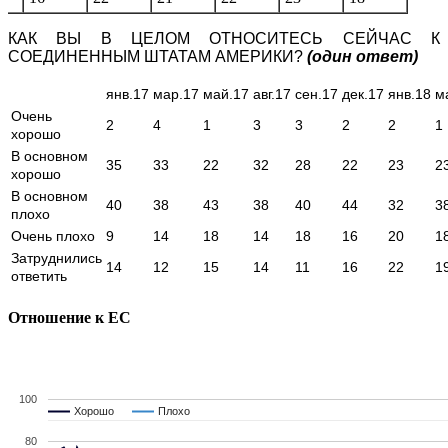
КАК ВЫ В ЦЕЛОМ ОТНОСИТЕСЬ СЕЙЧАС К
СОЕДИНЕННЫМ ШТАТАМ АМЕРИКИ?
(один ответ)
янв.17
мар.17
май.17
авг.17
сен.17
дек.17
янв.18
м
Очень
2
4
1
3
3
2
2
1
хорошо
В основном
35
33
22
32
28
22
23
2
хорошо
В основном
40
38
43
38
40
44
32
3
плохо
Очень плохо
9
14
18
14
18
16
20
1
Затруднились
14
12
15
14
11
16
22
1
ответить
Отношение к ЕС
100
Хорошо
Хорошо
Плохо
Плохо
80