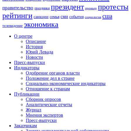
президент
протесты
правительство
праздники
премьер
рейтинги
сша
сми
санкции
события
семья
социология
экономика
телевидение
О центре
Описание
История
Юрий Левада
Новости
Пресс-выпуски
Индикаторы
Одобрение органов власти
Положение дел в стране
Социально-экономические индикаторы
Отношение к странам
Публикации
Сборник опросов
Аналитические отчеты
Журнал
Мнения экспертов
Пресс-выпуски
Заказчикам
Защита интеллектуальной собственности