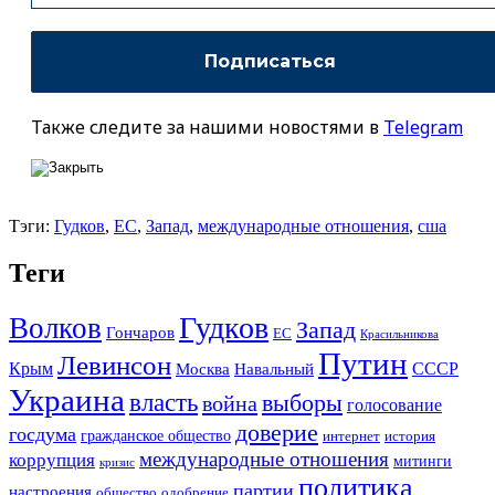
Также следите за нашими новостями в
Telegram
Тэги:
Гудков
,
ЕС
,
Запад
,
международные отношения
,
сша
Теги
Гудков
Волков
Запад
Гончаров
ЕС
Красильникова
Путин
Левинсон
СССР
Крым
Москва
Навальный
Украина
власть
выборы
война
голосование
доверие
госдума
гражданское общество
история
интернет
международные отношения
коррупция
митинги
кризис
политика
партии
настроения
одобрение
общество