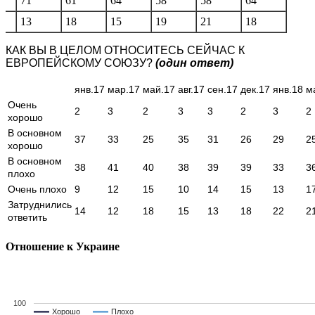
71
61
64
58
58
64
13
18
15
19
21
18
КАК ВЫ В ЦЕЛОМ ОТНОСИТЕСЬ СЕЙЧАС К
ЕВРОПЕЙСКОМУ СОЮЗУ?
(один ответ)
янв.17
мар.17
май.17
авг.17
сен.17
дек.17
янв.18
м
Очень
2
3
2
3
3
2
3
2
хорошо
В основном
37
33
25
35
31
26
29
2
хорошо
В основном
38
41
40
38
39
39
33
3
плохо
Очень плохо
9
12
15
10
14
15
13
1
Затруднились
14
12
18
15
13
18
22
2
ответить
Отношение к Украине
100
Хорошо
Хорошо
Плохо
Плохо