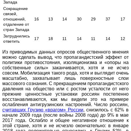
Запада
Сокращение
связей,
отношений,
16
13
14
30
29
37
17
отдаление от
стран Запада
Затруднились
17
18
11
14
11
14
12
ответить
Из приводимых данных опросов общественного мнения
можно сделать вывод, что пропагандистский эффект от
политики противостояния, изоляционизма и «опоры на
собственные силы» заканчивается, хотя и не исчез
совсем. Мобилизация такого рода, хотя и выглядит очень
масштабно, захватывает лишь поверхностные слои
массового сознания. С прекращением пропагандистского
давления на общество или с ростом усталости от него
прежние ценностные установки россиян постепенно
восстанавливаются, как мы видели это на примере
ослабления антигрузинских настроений. Число россиян,
считавших Грузию «врагом» России
, снизилось с 62% в
начале 2009 года (после войны 2008 года) до 9% в мае
2017 года. Ослабло и общее негативное отношение к
этой стране, хотя и не исчезло окончательно: в январе
2018 года положительно относились к Грузии 52%, в