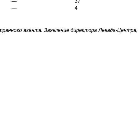
—
37
—
4
транного агента. Заявление директора Левада-Центра,