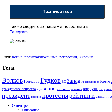
Также следите за нашими новостями в
Telegram
Тэги:
война
,
политзаключенные
,
репрессии
,
Украина
Теги
Гудков
Волков
Запад
Крым
Гончаров
ЕС
Красильникова
доверие
коррупция
гражданское общество
история
интернет
кризис
президент
протесты
рейтинги
санкции
с
премьер
О центре
Описание