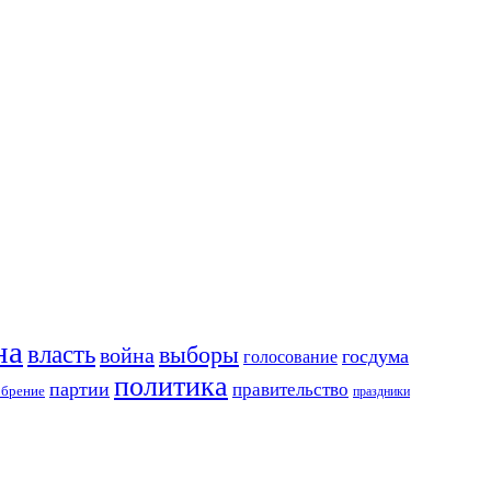
на
власть
выборы
война
госдума
голосование
политика
партии
правительство
обрение
праздники