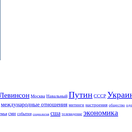
Путин
Украи
Левинсон
СССР
Москва
Навальный
международные отношения
настроения
митинги
од
общество
экономика
сша
сми
события
емья
телевидение
социология