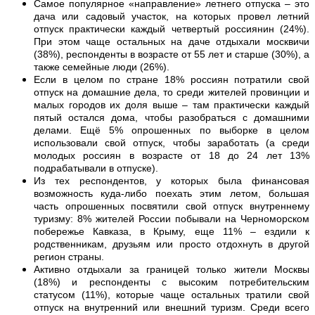
Самое популярное «направление» летнего отпуска – это
дача или садовый участок, на которых провел летний
отпуск практически каждый четвертый россиянин (24%).
При этом чаще остальных на даче отдыхали москвичи
(38%), респонденты в возрасте от 55 лет и старше (30%), а
также семейные люди (26%).
Если в целом по стране 18% россиян потратили свой
отпуск на домашние дела, то среди жителей провинции и
малых городов их доля выше – там практически каждый
пятый остался дома, чтобы разобраться с домашними
делами. Ещё 5% опрошенных по выборке в целом
использовали свой отпуск, чтобы заработать (а среди
молодых россиян в возрасте от 18 до 24 лет 13%
подрабатывали в отпуске).
Из тех респондентов, у которых была финансовая
возможность куда-либо поехать этим летом, большая
часть опрошенных посвятили свой отпуск внутреннему
туризму: 8% жителей России побывали на Черноморском
побережье Кавказа, в Крыму, еще 11% – ездили к
родственникам, друзьям или просто отдохнуть в другой
регион страны.
Активно отдыхали за границей только жители Москвы
(18%) и респонденты с высоким потребительским
статусом (11%), которые чаще остальных тратили свой
отпуск на внутренний или внешний туризм. Среди всего