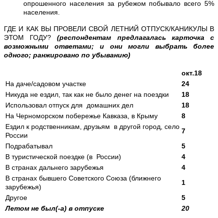
опрошенного населения за рубежом побывало всего 5%
населения.
ГДЕ И КАК ВЫ ПРОВЕЛИ СВОЙ ЛЕТНИЙ ОТПУСК/КАНИКУЛЫ В
ЭТОМ ГОДУ?
(респондентам предлагалась карточка с
возможными ответами; и они могли выбрать более
одного; ранжировано по убыванию)
окт.18
На даче/садовом участке
24
Никуда не ездил, так как не было денег на поездки
18
Использовал отпуск для домашних дел
18
На Черноморском побережье Кавказа, в Крыму
8
Ездил к родственникам, друзьям в другой город, село
7
России
Подрабатывал
5
В туристической поездке (в России)
4
В странах дальнего зарубежья
4
В странах бывшего Советского Союза (ближнего
1
зарубежья)
Другое
5
Летом не был(-а) в отпуске
20