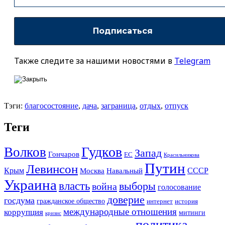
Также следите за нашими новостями в
Telegram
Тэги:
благосостояние
,
дача
,
заграница
,
отдых
,
отпуск
Теги
Гудков
Волков
Запад
Гончаров
ЕС
Красильникова
Путин
Левинсон
СССР
Крым
Москва
Навальный
Украина
власть
выборы
война
голосование
доверие
госдума
гражданское общество
история
интернет
международные отношения
коррупция
митинги
кризис
политика