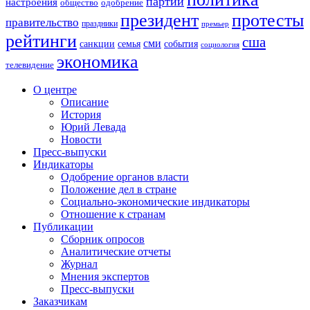
партии
настроения
одобрение
общество
президент
протесты
правительство
праздники
премьер
рейтинги
сша
сми
санкции
события
семья
социология
экономика
телевидение
О центре
Описание
История
Юрий Левада
Новости
Пресс-выпуски
Индикаторы
Одобрение органов власти
Положение дел в стране
Социально-экономические индикаторы
Отношение к странам
Публикации
Сборник опросов
Аналитические отчеты
Журнал
Мнения экспертов
Пресс-выпуски
Заказчикам