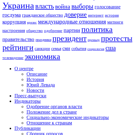
Украина
власть
выборы
война
голосование
доверие
госдума
гражданское общество
история
интернет
международные отношения
коррупция
митинги
кризис
политика
партии
настроения
одобрение
общество
президент
протесты
правительство
праздники
премьер
рейтинги
сша
сми
санкции
события
семья
социология
экономика
телевидение
О центре
Описание
История
Юрий Левада
Новости
Пресс-выпуски
Индикаторы
Одобрение органов власти
Положение дел в стране
Социально-экономические индикаторы
Отношение к странам
Публикации
Сборник опросов