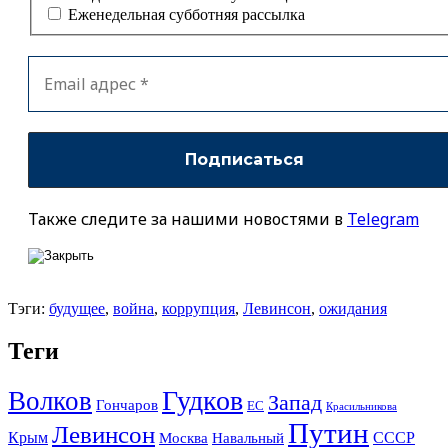
Еженедельная субботняя рассылка
Также следите за нашими новостями в
Telegram
Тэги:
будущее
,
война
,
коррупция
,
Левинсон
,
ожидания
Теги
Гудков
Волков
Запад
Гончаров
ЕС
Красильникова
Путин
Левинсон
СССР
Крым
Москва
Навальный