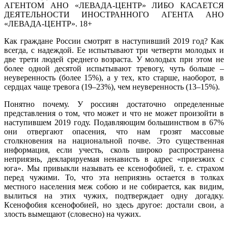
АГЕНТОМ АНО «ЛЕВАДА-ЦЕНТР» ЛИБО КАСАЕТСЯ
ДЕЯТЕЛЬНОСТИ ИНОСТРАННОГО АГЕНТА АНО
«ЛЕВАДА-ЦЕНТР». 18+
Как граждане России смотрят в наступивший 2019 год? Как
всегда, с надеждой. Ее испытывают три четверти молодых и
две трети людей среднего возраста. У молодых при этом не
более одной десятой испытывают тревогу, чуть больше –
неуверенность (более 15%), а у тех, кто старше, наоборот, в
сердцах чаще тревога (19–23%), чем неуверенность (13–15%).
Понятно почему. У россиян достаточно определенные
представления о том, что может и что не может произойти в
наступившем 2019 году. Подавляющим большинством в 67%
они отвергают опасения, что нам грозят массовые
столкновения на национальной почве. Это существенная
информация, если учесть, сколь широко распространена
неприязнь, декларируемая ненависть в адрес «приезжих с
юга». Мы привыкли называть ее ксенофобией, т. е. страхом
перед чужими. То, что эта неприязнь остается в толках
местного населения меж собою и не собирается, как видим,
вылиться на этих чужих, подтверждает одну догадку.
Ксенофобия ксенофобией, но здесь другое: достали свои, а
злость вымещают (словесно) на чужих.