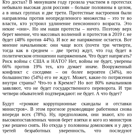
Кто достал? В минувшем году грозила участием в протестах
небывало высокая доля россиян – больше половины в целом,
а в иных группах и две трети. Протестные настроения были
направлены против неопределенного множества – это те во
власти, кто устроил удлинение пенсионного возраста. Это
некие «они». Но им наши протесты – ничто. Поэтому верх
берет мнение, что массовых волнений и протестов в 2019 г. не
будет (48% против 44%). И все же напряжение остается. Вот
мнение начальников: они чаще всех (почти три четверти,
тогда как в среднем – две трети) ждут, что год будет в
политическом отношении напряженным. Что будет напрягать?
Риск войны с США и НАТО? Нет, войны не будет, уверены
66% против 19% тех, кто думает иначе. Вооруженный
конфликт с соседями – он более вероятен (34%), но
большинство (54%) его не ждут. Может, какие-то потрясения
внутри страны? Что-то в Кремле? Но вот 80% начальников
заявляют, что не будет государственного переворота. И три
четвери обывателей подтверждают: не будет. А что будет?
Будут «громкие коррупционные скандалы и отставки
министров». В этом прогнозе руководящие работники снова
впереди всех (78%). Ну, предположим, они знают, кто из
высокопоставленных чинов берет взятки и кого из министров
уже решено снять. Но откуда у половины домохозяек и у двух
третей безработных уверенность, что последуют