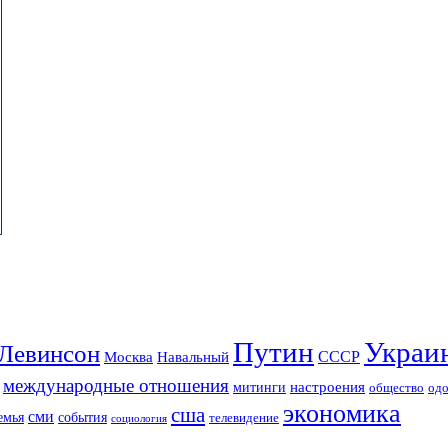
Путин
Украи
Левинсон
СССР
Москва
Навальный
международные отношения
настроения
митинги
од
общество
экономика
сша
сми
события
емья
телевидение
социология