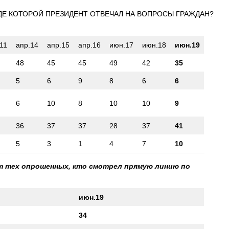
ДЕ КОТОРОЙ ПРЕЗИДЕНТ ОТВЕЧАЛ НА ВОПРОСЫ ГРАЖДАН?
.11
апр.14
апр.15
апр.16
июн.17
июн.18
июн.19
48
45
45
49
42
35
5
6
9
8
6
6
6
10
8
10
10
9
36
37
37
28
37
41
5
3
1
4
7
10
т тех опрошенных, кто смотрел прямую линию по
июн.19
34