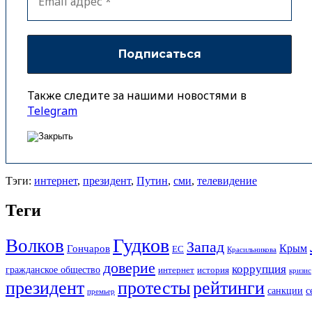
Также следите за нашими новостями в
Telegram
Тэги:
интернет
,
президент
,
Путин
,
сми
,
телевидение
Теги
Гудков
Волков
Запад
Крым
Гончаров
ЕС
Красильникова
доверие
коррупция
гражданское общество
история
интернет
кризис
президент
протесты
рейтинги
санкции
с
премьер