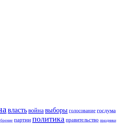
на
власть
выборы
война
госдума
голосование
политика
партии
правительство
обрение
праздники