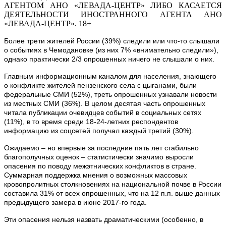
АГЕНТОМ АНО «ЛЕВАДА-ЦЕНТР» ЛИБО КАСАЕТСЯ
ДЕЯТЕЛЬНОСТИ ИНОСТРАННОГО АГЕНТА АНО
«ЛЕВАДА-ЦЕНТР». 18+
Более трети жителей России (39%) следили или что-то слышали
о событиях в Чемодановке (из них 7% «внимательно следили»),
однако практически 2/3 опрошенных ничего не слышали о них.
Главным информационным каналом для населения, знающего
о конфликте жителей пензенского села с цыганами, были
федеральные СМИ (52%), треть опрошенных узнавали новости
из местных СМИ (36%). В целом десятая часть опрошенных
читала публикации очевидцев событий в социальных сетях
(11%), в то время среди 18-24-летних респондентов
информацию из соцсетей получал каждый третий (30%).
Ожидаемо – но впервые за последние пять лет стабильно
благополучных оценок – статистически значимо выросли
опасения по поводу межэтнических конфликтов в стране.
Суммарная поддержка мнения о возможных массовых
кровопролитных столкновениях на национальной почве в России
составила 31% от всех опрошенных, что на 12 п.п. выше данных
предыдущего замера в июне 2017-го года.
Эти опасения нельзя назвать драматическими (особенно, в