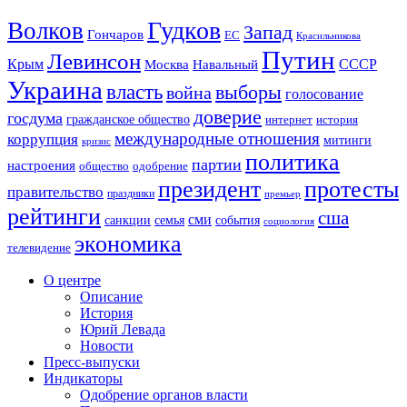
Гудков
Волков
Запад
Гончаров
ЕС
Красильникова
Путин
Левинсон
СССР
Крым
Москва
Навальный
Украина
власть
выборы
война
голосование
доверие
госдума
гражданское общество
история
интернет
международные отношения
коррупция
митинги
кризис
политика
партии
настроения
одобрение
общество
президент
протесты
правительство
праздники
премьер
рейтинги
сша
сми
санкции
события
семья
социология
экономика
телевидение
О центре
Описание
История
Юрий Левада
Новости
Пресс-выпуски
Индикаторы
Одобрение органов власти