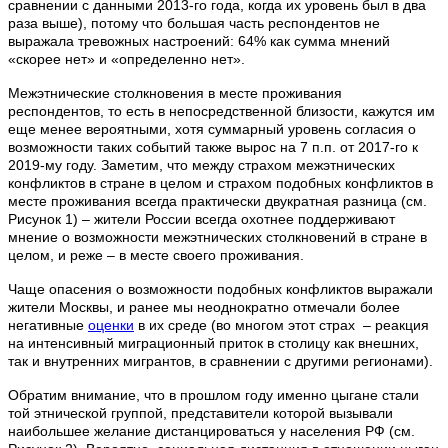
сравнении с данными 2013-го года, когда их уровень был в два
раза выше), потому что большая часть респондентов не
выражала тревожных настроений: 64% как сумма мнений
«скорее нет» и «определенно нет».
Межэтнические столкновения в месте проживания
респондентов, то есть в непосредственной близости, кажутся им
еще менее вероятными, хотя суммарный уровень согласия о
возможности таких событий также вырос на 7 п.п. от 2017-го к
2019-му году. Заметим, что между страхом межэтнических
конфликтов в стране в целом и страхом подобных конфликтов в
месте проживания всегда практически двукратная разница (см.
Рисунок 1) – жители России всегда охотнее поддерживают
мнение о возможности межэтнических столкновений в стране в
целом, и реже – в месте своего проживания.
Чаще опасения о возможности подобных конфликтов выражали
жители Москвы, и ранее мы неоднократно отмечали более
негативные
оценки
в их среде (во многом этот страх – реакция
на интенсивный миграционный приток в столицу как внешних,
так и внутренних мигрантов, в сравнении с другими регионами).
Обратим внимание, что в прошлом году именно цыгане стали
той этнической группой, представители которой вызывали
наибольшее желание дистанцироваться у населения РФ (см.