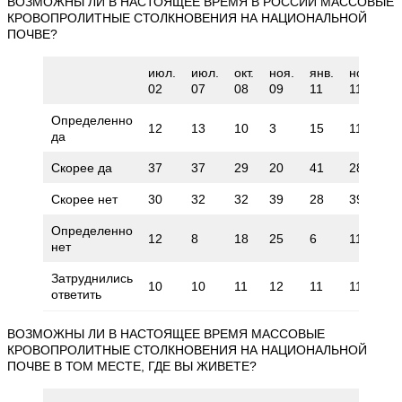
ВОЗМОЖНЫ ЛИ В НАСТОЯЩЕЕ ВРЕМЯ В РОССИИ МАССОВЫЕ
КРОВОПРОЛИТНЫЕ СТОЛКНОВЕНИЯ НА НАЦИОНАЛЬНОЙ
ПОЧВЕ?
июл.
июл.
окт.
ноя.
янв.
ноя.
но
02
07
08
09
11
11
1
Определенно
12
13
10
3
15
11
1
да
Скорее да
37
37
29
20
41
28
3
Скорее нет
30
32
32
39
28
39
3
Определенно
12
8
18
25
6
11
1
нет
Затруднились
10
10
11
12
11
11
1
ответить
ВОЗМОЖНЫ ЛИ В НАСТОЯЩЕЕ ВРЕМЯ МАССОВЫЕ
КРОВОПРОЛИТНЫЕ СТОЛКНОВЕНИЯ НА НАЦИОНАЛЬНОЙ
ПОЧВЕ В ТОМ МЕСТЕ, ГДЕ ВЫ ЖИВЕТЕ?