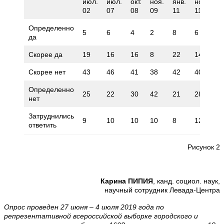
июл.
июл.
окт.
ноя.
янв.
ноя.
но
02
07
08
09
11
11
1
Определенно
5
6
4
2
8
6
3
да
Скорее да
19
16
16
8
22
14
2
Скорее нет
43
46
41
38
42
40
4
Определенно
25
22
30
42
21
28
2
нет
Затруднились
9
10
10
10
8
12
9
ответить
Рисунок 2
Карина ПИПИЯ
, канд. социол. наук,
научный сотрудник Левада-Центра
Опрос проведен 27 июня – 4 июля 2019 года по
репрезентативной всероссийской выборке городского и