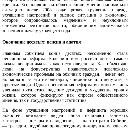
кризиса. Его влияние на общественное мнение напоминало
ситуацию после 2008 года: резкое крушение надежд,
ухудшение настроений и оценок ситуации в экономике,
которое сопровождалось медленным и неуклонным
снижением рейтингов власти, обновившим минимальные
значения к началу уходящего года.
Окончание десятых: пенсии и апатия
Главным событием конца десятых, несомненно, стала
пенсионная реформа. Большинством россиян она с самого
начала воспринималась как несправедливая. Как объясняли
люди на фокус-группах, правительство переложило
экономические проблемы на обычных граждан, «денег нет»,
но заплатят за это не олигархи, чиновники или депутаты, а
простые люди. Однако пенсионная реформа во многом лишь
увенчала пятилетнее падение доходов и ухудшение уровня
жизни, которое фиксируют как опросы общественного
мнения, так и государственная статистика.
На фоне ухудшения настроений и дефицита хороших
новостей внимание людей снова начинают занимать
катастрофы: пожары и наводнения, — на этот раз в Сибири,
— трагедии, подобные прошлогоднему пожару в кемеровском