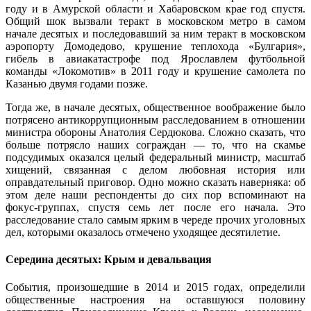
году и в Амурской области и Хабаровском крае год спустя.
Общий шок вызвали теракт в московском метро в самом
начале десятых и последовавший за ним теракт в московском
аэропорту Домодедово, крушение теплохода «Булгария»,
гибель в авиакатастрофе под Ярославлем футбольной
команды «Локомотив» в 2011 году и крушение самолета по
Казанью двумя годами позже.
Тогда же, в начале десятых, общественное воображение было
потрясено антикоррупционным расследованием в отношении
министра обороны Анатолия Сердюкова. Сложно сказать, что
больше потрясло наших сограждан — то, что на скамье
подсудимых оказался целый федеральный министр, масштаб
хищений, связанная с делом любовная история или
оправдательный приговор. Одно можно сказать наверняка: об
этом деле наши респонденты до сих пор вспоминают на
фокус-группах, спустя семь лет после его начала. Это
расследование стало самым ярким в череде прочих уголовных
дел, которыми оказалось отмечено уходящее десятилетие.
Середина десятых: Крым и девальвация
События, произошедшие в 2014 и 2015 годах, определили
общественные настроения на оставшуюся половину