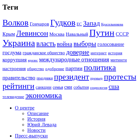
Теги
Гудков
Волков
Запад
Гончаров
ЕС
Красильникова
Путин
Левинсон
СССР
Крым
Москва
Навальный
Украина
власть
выборы
война
голосование
доверие
госдума
гражданское общество
история
интернет
международные отношения
коррупция
митинги
кризис
политика
партии
настроения
одобрение
общество
президент
протесты
правительство
праздники
премьер
рейтинги
сша
сми
санкции
события
семья
социология
экономика
телевидение
О центре
Описание
История
Юрий Левада
Новости
Пресс-выпуски