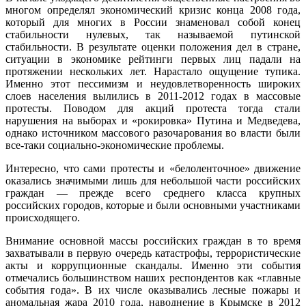
многом определял экономический кризис конца 2008 года,
который для многих в России знаменовал собой конец
стабильности нулевых, так называемой путинской
стабильности. В результате оценки положения дел в стране,
ситуации в экономике рейтинги первых лиц падали на
протяжении нескольких лет. Нарастало ощущение тупика.
Именно этот пессимизм и неудовлетворенность широких
слоев населения вылились в 2011-2012 годах в массовые
протесты. Поводом для акций протеста тогда стали
нарушения на выборах и «рокировка» Путина и Медведева,
однако источником массового разочарования во власти были
все-таки социально-экономические проблемы.
Интересно, что сами протесты и «белоленточное» движение
оказались значимыми лишь для небольшой части российских
граждан — прежде всего среднего класса крупных
российских городов, которые и были основными участниками
происходящего.
Внимание основной массы российских граждан в то время
захватывали в первую очередь катастрофы, террористические
акты и коррупционные скандалы. Именно эти события
отмечались большинством наших респондентов как «главные
события года». В их числе оказывались лесные пожары и
аномальная жара 2010 года, наводнение в Крымске в 2012