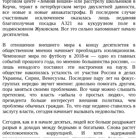
торговом центе «Зимняя вишня» или расстрелу школьников в
Керчи, теракт в петербургском метро двухлетней давности,
все новые и новые авиакатастрофы. В последнем случае
счастливым исключением оказалась лишь недавняя
благополучная посадка А321 на кукурузном поле в
подмосковном Жуковском. Все это сильно напоминает начало
десятилетия.
В отношении внешнего мира к концу десятилетия в
общественном мнении начинает преобладать изоляционизм.
Чемпионат мира по футболу в 2018-м — одно из главных
событий прошлого года, по мнению большинства россиян, —
лишь ненадолго поставил эти настроения на паузу. В
обществе накопилась усталость от участия России в делах
Украины, Сирии, Венесуэлы. Последние пару лет на фокус-
группах нередко звучит мнение: довольно помогать другим,
пора заняться своими проблемами. Все чаще можно слышать
претензии, что власть «забыла о простых людях», что
президента больше интересует внешняя политика, чем
проблемы обычных граждан. То, что еще недавно ставилось в
заслугу власти, сегодня начинает вызывать недовольство.
Сегодня, как и в начале десятых, людей все больше раздражает
разрыв в доходах между бедными и богатыми. Снова растет
обеспокоенность коррупцией. И хотя задержаний