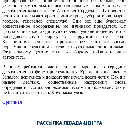
проворовавшихся чиновников становится все больше, они
уже не кажутся чем-то исключительным, каким в начале
десятилетия казался арест Анатолия Сердюкова. В новостях
постоянно мелькают аресты министров, губернаторов, мэров
городов, генералов спецслужб. Они все еще будоражат
общественное воображение, но начинают приедаться. От
громких посадок люди испытывают удовлетворение, но в
последовательную борьбу с коррупцией не верят.
Большинство считают происходящее «показательными
порками» и сведением счетов с неугодными чиновниками.
Федеральному центру такие «разборки» добавляют мало
авторитета.
В целом рейтинги власти, сильно выросшие в середине
десятилетия на фоне присоединения Крыма и конфликта с
Западом, вернулись к показателям начала десятилетия. Как и в
начале десятых, общественные настроения снова
определяются социально-экономическими проблемами. Как и
не было этих десяти лет. Круг замкнулся.
Оригинал
РАССЫЛКА ЛЕВАДА-ЦЕНТРА