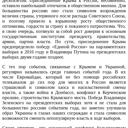
десятилетия. Присоединение Крыма к России, несомненно,
оставило наибольший отпечаток в общественном мнении. Для
большинства россиян оно стало символом возрождения
величия страны, утерянного после распада Советского Союза,
и поэтому привело к взрывному росту общественного
оптимизма, гордости за страну и показного патриотизма. Что,
в свою очередь, потянуло за собой рост доверия к основным
государственным институтам: президенту, правительству,
армии, партии власти. По сути, присоединение Крыма
предопределило победу «Единой России» на парламентских
выборах в 2016 году и Владимира Путина на президентских
выборах двумя годами позднее.
С тех пор события, связанные с Крымом и Украиной,
регулярно назывались среди главных событий года. В их
числе Евромайдан, который не без помощи российских
телеканалов до сих пор для многих в России является
страшилкой и символом хаоса и насильственной смены
власти, а также война в Донбассе, конфликт в Керченском
проливе, строительство Крымского моста. Победа Владимира
Зеленского на президентских выборах хотя и не стала для
большинство россиян событием года, но заметно улучшила
образ Украины в глазах наших сограждан и стала символом
возможности сменить непопулярную власть в ходе выборов.
Стоит отметить, что украинский конфликт большинством