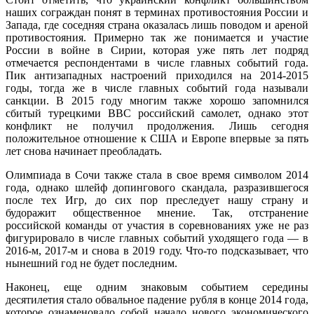
наших сограждан понят в терминах противостояния России и
Запада, где соседняя страна оказалась лишь поводом и ареной
противостояния. Примерно так же понимается и участие
России в войне в Сирии, которая уже пять лет подряд
отмечается респондентами в числе главных событий года.
Пик антизападных настроений приходился на 2014-2015
годы, тогда же в числе главных событий года называли
санкции. В 2015 году многим также хорошо запомнился
сбитый турецкими ВВС российский самолет, однако этот
конфликт не получил продолжения. Лишь сегодня
положительное отношение к США и Европе впервые за пять
лет снова начинает преобладать.
Олимпиада в Сочи также стала в свое время символом 2014
года, однако шлейф допингового скандала, разразившегося
после тех Игр, до сих пор преследует нашу страну и
будоражит общественное мнение. Так, отстранение
российской команды от участия в соревнованиях уже не раз
фигурировало в числе главных событий уходящего года — в
2016-м, 2017-м и снова в 2019 году. Что-то подсказывает, что
нынешний год не будет последним.
Наконец, еще одним знаковым событием середины
десятилетия стало обвальное падение рубля в конце 2014 года,
которое ознаменовало собой начало нового экономического