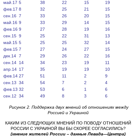
май.17
5
38
22
15
19
фев.17
8
32
25
21
15
сен.16
7
33
26
20
15
май.16
9
33
29
14
15
фев.16
9
27
28
19
16
сен.15
9
25
22
31
13
май.15
5
25
25
32
14
фев.15
7
27
24
27
15
дек.14
7
29
26
22
16
сен.14
14
34
23
19
11
апр.14
17
35
19
19
10
фев.14
27
51
11
2
9
сен.13
34
54
7
2
4
фев.13
32
53
6
1
6
сен.12
34
49
8
3
6
Рисунок
2.
Поддержка
двух
мнений
об
отношениях
между
Россией
и
Украиной
КАКИМ ИЗ СЛЕДУЮЩИХ МНЕНИЙ ПО ПОВОДУ ОТНОШЕНИЙ
РОССИИ С УКРАИНОЙ ВЫ БЫ СКОРЕЕ СОГЛАСИЛИСЬ?
(
мнение
жителей
России
–
данные
Левада
—
Центра
)