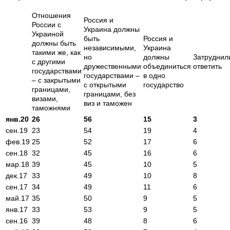
Отношения
Россия и
России с
Украина должны
Украиной
быть
Россия и
должны быть
независимыми,
Украина
такими же, как
но
должны
Затруднил
с другими
дружественными
объединиться
ответить
государствами
государствами –
в одно
– с закрытыми
с открытыми
государство
границами,
границами, без
визами,
виз и таможен
таможнями
янв.20
26
56
15
3
сен.19
23
54
19
4
фев.19
25
52
17
6
сен.18
32
45
16
6
мар.18
39
45
10
5
дек.17
33
49
10
8
сен.17
34
49
11
6
май.17
35
50
9
5
янв.17
33
53
9
5
сен.16
39
48
8
6