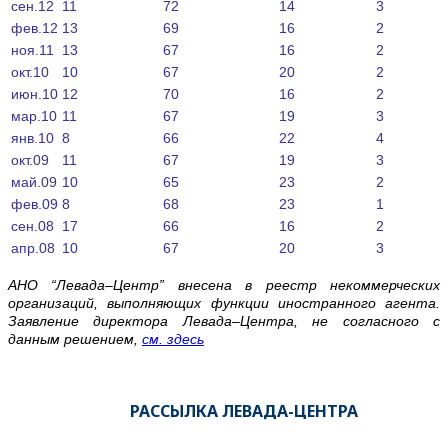
сен.12
11
72
14
3
фев.12
13
69
16
2
ноя.11
13
67
16
2
окт.10
10
67
20
2
июн.10
12
70
16
2
мар.10
11
67
19
3
янв.10
8
66
22
4
окт.09
11
67
19
3
май.09
10
65
23
2
фев.09
8
68
23
1
сен.08
17
66
16
2
апр.08
10
67
20
3
АНО “Левада–Центр” внесена в реестр некоммерческих
организаций, выполняющих функции иностранного агента.
Заявление директора Левада–Центра, не согласного с
данным решением,
см. здесь
РАССЫЛКА ЛЕВАДА-ЦЕНТРА