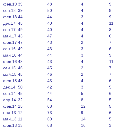
фев.19
39
48
4
9
сен.18
39
50
4
8
фев.18
44
44
3
9
дек.17
45
40
4
11
сен.17
49
40
4
8
май.17
43
47
4
6
фев.17
47
43
2
7
сен.16
49
43
3
6
май 16
44
44
3
9
фев.16
43
43
4
11
сен.15
46
45
2
7
май.15
45
46
2
7
фев.15
48
43
4
6
дек.14
50
42
3
5
сен.14
45
44
5
6
апр.14
32
54
8
5
фев.14
15
68
12
5
ноя.13
12
73
9
6
май.13
11
69
14
5
фев.13
13
68
16
3