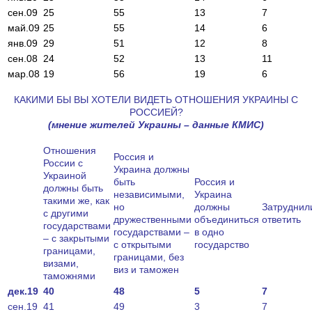
сен.09
25
55
13
7
май.09
25
55
14
6
янв.09
29
51
12
8
сен.08
24
52
13
11
мар.08
19
56
19
6
КАКИМИ БЫ ВЫ ХОТЕЛИ ВИДЕТЬ ОТНОШЕНИЯ УКРАИНЫ С
РОССИЕЙ?
(
мнение
жителей
Украины
–
данные
КМИС
)
Отношения
Россия и
России с
Украина должны
Украиной
быть
Россия и
должны быть
независимыми,
Украина
такими же, как
но
должны
Затруднил
с другими
дружественными
объединиться
ответить
государствами
государствами –
в одно
– с закрытыми
с открытыми
государство
границами,
границами, без
визами,
виз и таможен
таможнями
дек.19
40
48
5
7
сен.19
41
49
3
7