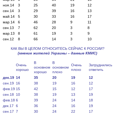
ноя.14
3
25
40
19
12
сен.14
3
29
39
16
13
май.14
5
30
33
16
17
мар.14
6
46
28
9
11
сен.13
7
62
20
3
8
мар.13
8
61
19
3
9
сен.12
8
66
14
3
10
КАК ВЫ В ЦЕЛОМ ОТНОСИТЕСЬ СЕЙЧАС К РОССИИ?
(
мнение
жителей
Украины
–
данные
КМИС
)
В
В
Очень
Очень
Затруднились
основном
основном
хорошо
плохо
ответить
хорошо
плохо
дек.19
14
35
20
19
12
сен.19
16
38
19
16
12
фев.19
15
42
15
12
17
сен.18
10
38
19
13
19
фев.18
6
39
24
14
18
дек.17
6
36
24
16
19
сен.17
7
30
24
22
17