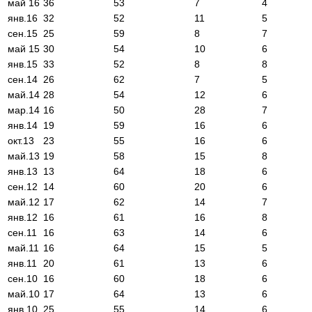
май 16
36
53
7
4
янв.16
32
52
11
5
сен.15
25
59
8
7
май 15
30
54
10
6
янв.15
33
52
8
8
сен.14
26
62
7
5
май.14
28
54
12
6
мар.14
16
50
28
7
янв.14
19
59
16
6
окт.13
23
55
16
6
май.13
19
58
15
8
янв.13
13
64
18
6
сен.12
14
60
20
6
май.12
17
62
14
7
янв.12
16
61
16
8
сен.11
16
63
14
6
май.11
16
64
15
5
янв.11
20
61
13
6
сен.10
16
60
18
6
май.10
17
64
13
6
янв.10
25
55
14
6