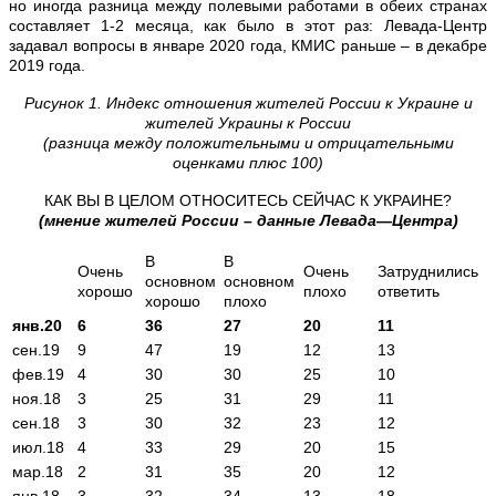
но иногда разница между полевыми работами в обеих странах
составляет 1-2 месяца, как было в этот раз: Левада-Центр
задавал вопросы в январе 2020 года, КМИС раньше – в декабре
2019 года.
Рисунок
1.
Индекс
отношения
жителей
России
к
Украине
и
жителей
Украины
к
России
(
разница
между
положительными
и
отрицательными
оценками
плюс
100)
КАК ВЫ В ЦЕЛОМ ОТНОСИТЕСЬ СЕЙЧАС К УКРАИНЕ?
(
мнение
жителей
России
–
данные
Левада
—
Центра
)
В
В
Очень
Очень
Затруднились
основном
основном
хорошо
плохо
ответить
хорошо
плохо
янв.20
6
36
27
20
11
сен.19
9
47
19
12
13
фев.19
4
30
30
25
10
ноя.18
3
25
31
29
11
сен.18
3
30
32
23
12
июл.18
4
33
29
20
15
мар.18
2
31
35
20
12
янв.18
3
32
34
13
18