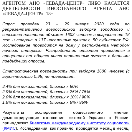
АГЕНТОМ АНО «ЛЕВАДА-ЦЕНТР» ЛИБО КАСАЕТСЯ
ДЕЯТЕЛЬНОСТИ ИНОСТРАННОГО АГЕНТА АНО
«ЛЕВАДА-ЦЕНТР». 18+
Опрос
проведен 23 – 29 января 2020 года
по
репрезентативной
всероссийской
выборке
городского
и
сельского
населения
объемом 1603 человек
в
возрасте
от 18
лет
и
старше
в 137 населенных
пунктах, 50 субъектах
РФ.
Исследование
проводится
на
дому
у
респондента
методом
личного
интервью. Распределение
ответов
приводится
в
процентах
от
общего
числа
опрошенных
вместе
с
данными
предыдущих
опросов.
Статистическая
погрешность
при
выборке 1600 человек (с
вероятностью 0,95) не
превышает:
3,4% для
показателей, близких
к 50%
2,9% для
показателей, близких
к 25% / 75%
2,0% для
показателей, близких
к 10% / 90%
1,5% для
показателей, близких
к 5% / 95%
Результаты исследования общественного мнения,
демонстрирующие отношение жителей Украины к России,
принадлежат
Киевскому международному институту социологии
(КМИС
). Исследования, как правило, проводятся месяц в месяц,