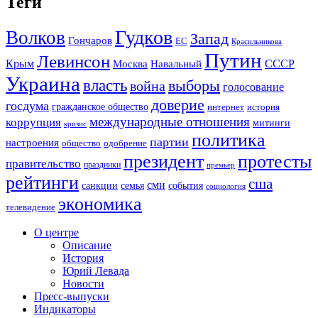
Теги
Гудков
Волков
Запад
Гончаров
ЕС
Красильникова
Путин
Левинсон
СССР
Крым
Москва
Навальный
Украина
власть
выборы
война
голосование
доверие
госдума
гражданское общество
история
интернет
международные отношения
коррупция
митинги
кризис
политика
партии
настроения
одобрение
общество
президент
протесты
правительство
праздники
премьер
рейтинги
сша
сми
санкции
события
семья
социология
экономика
телевидение
О центре
Описание
История
Юрий Левада
Новости
Пресс-выпуски
Индикаторы