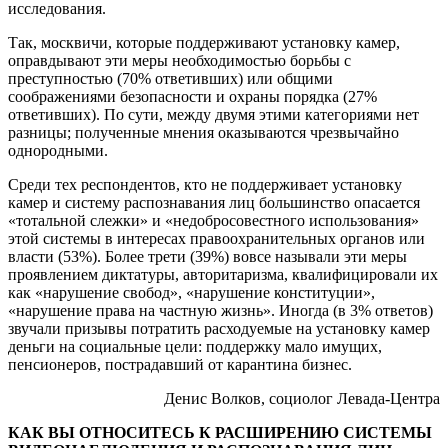
исследования.
Так, москвичи, которые поддерживают установку камер,
оправдывают эти меры необходимостью борьбы с
преступностью (70% ответивших) или общими
соображениями безопасности и охраны порядка (27%
ответивших). По сути, между двумя этими категориями нет
разницы; полученные мнения оказываются чрезвычайно
однородными.
Среди тех респондентов, кто не поддерживает установку
камер и систему распознавания лиц большинство опасается
«тотальной слежки» и «недобросовестного использования»
этой системы в интересах правоохранительных органов или
власти (53%). Более трети (39%) вовсе называли эти меры
проявлением диктатуры, авторитаризма, квалифицировали их
как «нарушение свобод», «нарушение конституции»,
«нарушение права на частную жизнь». Иногда (в 3% ответов)
звучали призывы потратить расходуемые на установку камер
деньги на социальные цели: поддержку мало имущих,
пенсионеров, пострадавший от карантина бизнес.
Денис Волков, социолог Левада-Центра
КАК ВЫ ОТНОСИТЕСЬ К РАСШИРЕНИЮ СИСТЕМЫ