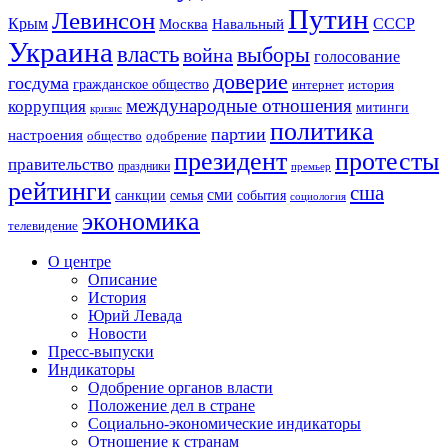
Путин
Левинсон
СССР
Крым
Москва
Навальный
Украина
власть
выборы
война
голосование
доверие
госдума
гражданское общество
история
интернет
международные отношения
коррупция
митинги
кризис
политика
партии
настроения
одобрение
общество
президент
протесты
правительство
праздники
премьер
рейтинги
сша
сми
санкции
события
семья
социология
экономика
телевидение
О центре
Описание
История
Юрий Левада
Новости
Пресс-выпуски
Индикаторы
Одобрение органов власти
Положение дел в стране
Социально-экономические индикаторы
Отношение к странам