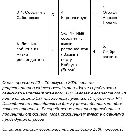
4.
3-4. События в
4.
Отравление
5
11
Хабаровске
Коронавирус
Алексея
Навального
5-6. Личные
события из
5. Личные
жизни
5.
события из
респондентов
4
4
Изобретение
жизни
/ Взрыв в
вакцины
респондентов
порту
Бейрута
(Ливан)
Опрос проведен 20 – 26 августа 2020 года по
репрезентативной всероссийской выборке городского и
сельского населения объемом 1601 человек в возрасте от 18
лет и старше в 137 населенных пунктах, 50 субъектах РФ.
Исследование проводится на дому у респондента методом
личного интервью. Распределение ответов приводится в
процентах от общего числа опрошенных вместе с данными
предыдущих опросов.
Статистическая погрешность при выборке 1600 человек (с