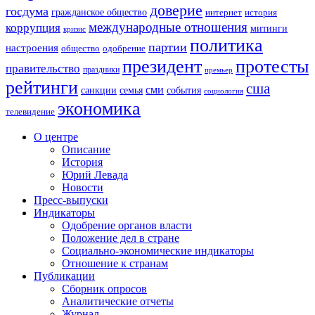
доверие
госдума
гражданское общество
история
интернет
международные отношения
коррупция
митинги
кризис
политика
партии
настроения
одобрение
общество
президент
протесты
правительство
праздники
премьер
рейтинги
сша
сми
санкции
события
семья
социология
экономика
телевидение
О центре
Описание
История
Юрий Левада
Новости
Пресс-выпуски
Индикаторы
Одобрение органов власти
Положение дел в стране
Социально-экономические индикаторы
Отношение к странам
Публикации
Сборник опросов
Аналитические отчеты
Журнал