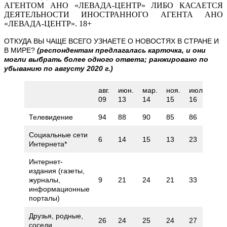
АГЕНТОМ АНО «ЛЕВАДА-ЦЕНТР» ЛИБО КАСАЕТСЯ
ДЕЯТЕЛЬНОСТИ ИНОСТРАННОГО АГЕНТА АНО
«ЛЕВАДА-ЦЕНТР». 18+
ОТКУДА ВЫ ЧАЩЕ ВСЕГО УЗНАЕТЕ О НОВОСТЯХ В СТРАНЕ И
В МИРЕ?
(респондентам предлагалась карточка, и они
могли выбрать более одного ответа; ранжировано по
убыванию по августу 2020 г.)
авг.
июн.
мар.
ноя.
июл.
мар
09
13
14
15
16
18
Телевидение
94
88
90
85
86
85
Социальные сети
6
14
15
13
23
21
Интернета*
Интернет-
издания (газеты,
журналы,
9
21
24
21
33
27
информационные
порталы)
Друзья, родные,
26
24
25
24
27
27
соседи