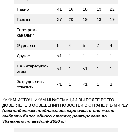
Радио
41
16
18
13
22
15
Газеты
37
20
19
13
19
13
Телеграм-
—
—
—
—
—
—
каналы**
Журналы
8
4
5
2
4
2
Другое
<1
1
1
1
1
<1
Не интересуюсь
<1
1
<1
1
1
3
этим
Затруднились
<1
1
<1
1
2
<1
ответить
КАКИМ ИСТОЧНИКАМ ИНФОРМАЦИИ ВЫ БОЛЕЕ ВСЕГО
ДОВЕРЯЕТЕ В ОСВЕЩЕНИИ НОВОСТЕЙ В СТРАНЕ И В МИРЕ?
(респондентам предлагалась карточка, и они могли
выбрать более одного ответа; ранжировано по
убыванию по августу 2020 г.)