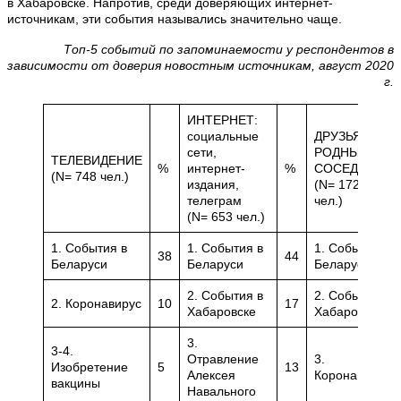
в Хабаровске. Напротив, среди доверяющих интернет-
источникам, эти события назывались значительно чаще.
Топ-5 событий по запоминаемости у респондентов в
зависимости от доверия новостным источникам, август 2020
г.
ИНТЕРНЕТ:
социальные
ДРУЗЬЯ,
сети,
РОДНЫЕ,
ТЕЛЕВИДЕНИЕ
%
интернет-
%
СОСЕДИ
(N= 748 чел.)
издания,
(N= 172
телеграм
чел.)
(N= 653 чел.)
1. События в
1. События в
1. События в
38
44
Беларуси
Беларуси
Беларуси
2. События в
2. События в
2. Коронавирус
10
17
Хабаровске
Хабаровске
3.
3-4.
Отравление
3.
Изобретение
5
13
Алексея
Коронавирус
вакцины
Навального