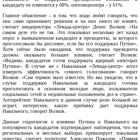
кандидату не изменится у 68%, оппозиционера – у 61%.
Главное объяснение – в том, что люди любят говорить, что
они сами принимают решения и на них никто не влияет,
считает замдиректора «Левада-центра» Денис Волков: «На
самом деле это не так. Это показывал несколько лет назад
опрос о вымышленном кандидате в президенты, за которого
проголосовали бы россияне, если бы его поддержал Путин».
Хотя сейчас были ожидания, что поддержка президента
должна оказывать большее влияние, считает Волков:
«Видимо, кандидатов готов поддержать ядерный электорат
Путина». В случае же с Навальным «Левада-центр» хотел
измерить эффективность «умного голосования» говорит
Волков: «Сам термин мало известен. Но мы увидели, что в
случае поддержки Навальным за кандидата готовы
проголосовать в основном молодые люди, пользователи
социальных сетей и недовольные положением дел в стране».
Антирейтинг Навального в данном случае роли большой не
играет, интереснее, какую прибавку дает поддержка
Навального, говорит Волков.
Данные социологов о влиянии Путина и Навального на
популярность кандидатов подтверждают наблюдения, что на
региональных и местных выборах превалирует локальная
повестка, считает политолог Александр Пожалов: «Прямая