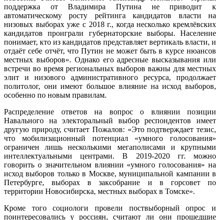
поддержка от Владимира Путина не приводит к
автоматическому росту рейтинга кандидатов власти на
низовых выборах уже с 2018 г., когда несколько кремлёвских
кандидатов проиграли губернаторские выборы. Население
понимает, кто из кандидатов представляет вертикаль власти, и
отдаёт себе отчёт, что Путин не может быть в курсе нюансов
местных выборов». Однако его адресные высказывания или
встречи во время региональных выборов важны для местных
элит и низового административного ресурса, продолжает
политолог, они имеют большое влияние на исход выборов,
особенно по новым правилам.
Распределение ответов на вопрос о влиянии позиции
Навального на электоральный выбор респондентов имеет
другую природу, считает Пожалов: «Это подтверждает тезис,
что мобилизационный потенциал «умного голосования»
ограничен лишь несколькими мегаполисами и крупными
интеллектуальными центрами. В 2019-2020 гг. можно
говорить о значительном влиянии «умного голосования» на
исход выборов только в Москве, муниципальной кампании в
Петербурге, выборах в заксобрание и в горсовет по
территории Новосибирска, местных выборах в Томске».
Кроме того социологи провели поствыборный опрос и
поинтересовались у россиян, считают ли они прошедшие