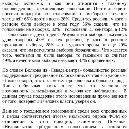
выборы честными, и как они относятся к главному
нововведению – трехдневному голосованию. Почти две трети
россиян поддерживают голосование на выборах в течение
трех дней: 65% против всего 28%. Среди тех россиян, у кого в
регионе были выборы в этом году, 56% сказали, что не
голосовали на выборах, 32% – голосовали 13 сентября, а 12%
– голосовали в другой день. Результатами выборов оказались
удовлетворены 43% из тех россиян, у кого в регионе
проходили выборы, 28% – не удовлетворены, и еще 20%
сказали, что им результаты выборов безразличны. Что касается
того, честными ли были выборы, то таковыми их считает
49%, а нечестными выборы называют 37% опрошенных.
По словам Волкова из «Левада-центра» большинство россиян
поддерживают трехдневное голосование, считая его удобным:
«Люди говорят, что так сможет проголосовать больше народа.
Лишь небольшая часть знает, что это увеличивает
возможность фальсификаций и усложняет наблюдение». В
данном случае поддержка этого нововведения прямо зависит
от того, доверяет ли человек власти, уверен он.
Данные о трехдневном голосовании среди всех опрошенных
в целом соответствуют итогам июльского опроса ФОМ об
отношении к этой новации, вспоминает Пожалов.
«Недовольство трёхдневным голосованием в основном