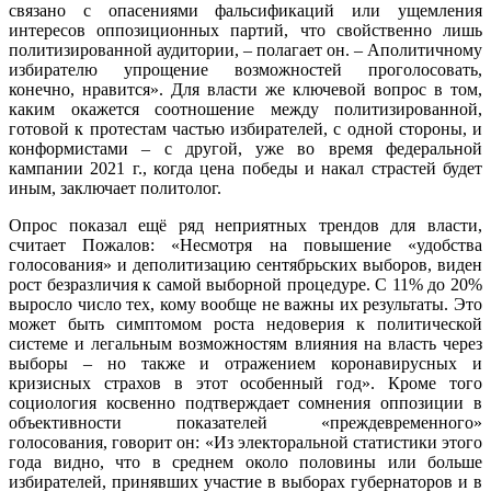
связано с опасениями фальсификаций или ущемления
интересов оппозиционных партий, что свойственно лишь
политизированной аудитории, – полагает он. – Аполитичному
избирателю упрощение возможностей проголосовать,
конечно, нравится». Для власти же ключевой вопрос в том,
каким окажется соотношение между политизированной,
готовой к протестам частью избирателей, с одной стороны, и
конформистами – с другой, уже во время федеральной
кампании 2021 г., когда цена победы и накал страстей будет
иным, заключает политолог.
Опрос показал ещё ряд неприятных трендов для власти,
считает Пожалов: «Несмотря на повышение «удобства
голосования» и деполитизацию сентябрьских выборов, виден
рост безразличия к самой выборной процедуре. С 11% до 20%
выросло число тех, кому вообще не важны их результаты. Это
может быть симптомом роста недоверия к политической
системе и легальным возможностям влияния на власть через
выборы – но также и отражением коронавирусных и
кризисных страхов в этот особенный год». Кроме того
социология косвенно подтверждает сомнения оппозиции в
объективности показателей «преждевременного»
голосования, говорит он: «Из электоральной статистики этого
года видно, что в среднем около половины или больше
избирателей, принявших участие в выборах губернаторов и в