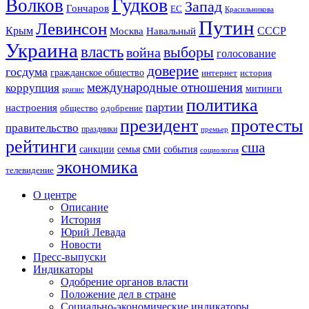
Гудков
Волков
Запад
Гончаров
ЕС
Красильникова
Путин
Левинсон
СССР
Крым
Москва
Навальный
Украина
власть
выборы
война
голосование
доверие
госдума
гражданское общество
история
интернет
международные отношения
коррупция
митинги
кризис
политика
партии
настроения
одобрение
общество
президент
протесты
правительство
праздники
премьер
рейтинги
сша
сми
санкции
события
семья
социология
экономика
телевидение
О центре
Описание
История
Юрий Левада
Новости
Пресс-выпуски
Индикаторы
Одобрение органов власти
Положение дел в стране
Социально-экономические индикаторы