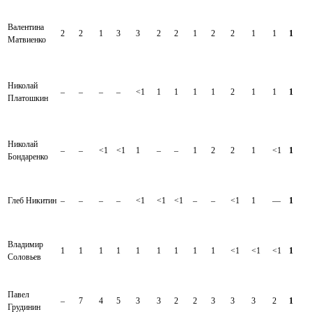
Валентина
2
2
1
3
3
2
2
1
2
2
1
1
1
Матвиенко
Николай
–
–
–
–
<1
1
1
1
1
2
1
1
1
Платошкин
Николай
–
–
<1
<1
1
–
–
1
2
2
1
<1
1
Бондаренко
Глеб Никитин
–
–
–
–
<1
<1
<1
–
–
<1
1
—
1
Владимир
1
1
1
1
1
1
1
1
1
<1
<1
<1
1
Соловьев
Павел
–
7
4
5
3
3
2
2
3
3
3
2
1
Грудинин