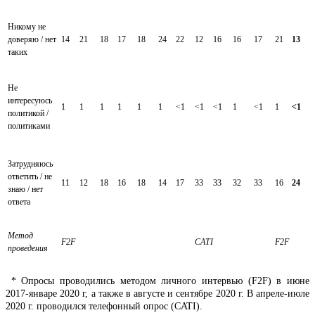
Никому не
доверяю / нет
14
21
18
17
18
24
22
12
16
16
17
21
13
таких
Не
интересуюсь
1
1
1
1
1
1
<1
<1
<1
1
<1
1
<1
политикой /
политиками
Затрудняюсь
ответить / не
11
12
18
16
18
14
17
33
33
32
33
16
24
знаю / нет
ответа
Метод
F
2
F
CATI
F
2
F
проведения
* Опросы проводились методом личного интервью (F2F) в июне
2017-январе 2020 г, а также в августе и сентябре 2020 г. В апреле-июле
2020 г. проводился телефонный опрос (CATI).