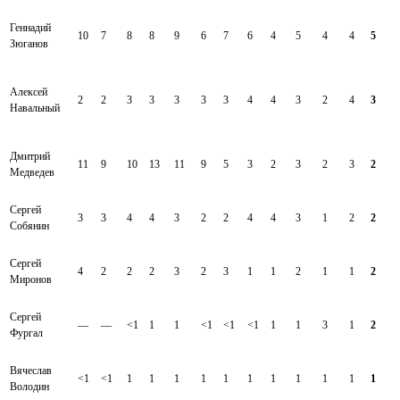
Геннадий
10
7
8
8
9
6
7
6
4
5
4
4
5
Зюганов
Алексей
2
2
3
3
3
3
3
4
4
3
2
4
3
Навальный
Дмитрий
11
9
10
13
11
9
5
3
2
3
2
3
2
Медведев
Сергей
3
3
4
4
3
2
2
4
4
3
1
2
2
Собянин
Сергей
4
2
2
2
3
2
3
1
1
2
1
1
2
Миронов
Сергей
—
—
<1
1
1
<1
<1
<1
1
1
3
1
2
Фургал
Вячеслав
<1
<1
1
1
1
1
1
1
1
1
1
1
1
Володин