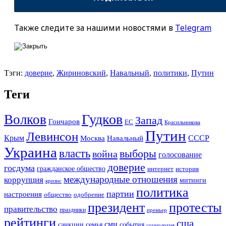
Также следите за нашими новостями в
Telegram
Тэги:
доверие
,
Жириновский
,
Навальный
,
политики
,
Путин
Теги
Гудков
Волков
Запад
Гончаров
ЕС
Красильникова
Путин
Левинсон
СССР
Крым
Москва
Навальный
Украина
власть
выборы
война
голосование
доверие
госдума
гражданское общество
история
интернет
международные отношения
коррупция
митинги
кризис
политика
партии
настроения
одобрение
общество
президент
протесты
правительство
праздники
премьер
рейтинги
сша
сми
санкции
события
семья
социология