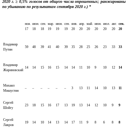
2020 г. ≥ 0,5% голосов от общего числа опрошенных; ранжированы
по убыванию по результатам сентября 2020 г.)
*
ноя.
июн.
сен.
мар.
июн.
сен.
янв.
апр.
май.
июн.
июл.
авг.
сен.
17
18
18
19
19
19
20
20
20
20
20
20
20
Владимир
59
48
39
41
40
39
35
28
25
26
23
33
33
Путин
Владимир
14
14
15
16
15
14
14
11
10
9
10
12
14
Жириновский
Михаил
–
–
–
–
–
–
3
13
11
14
10
13
11
Мишустин
Сергей
23
18
15
16
17
13
19
13
14
12
10
9
9
Шойгу
Сергей
19
14
10
14
13
14
17
11
9
8
6
8
8
Лавров