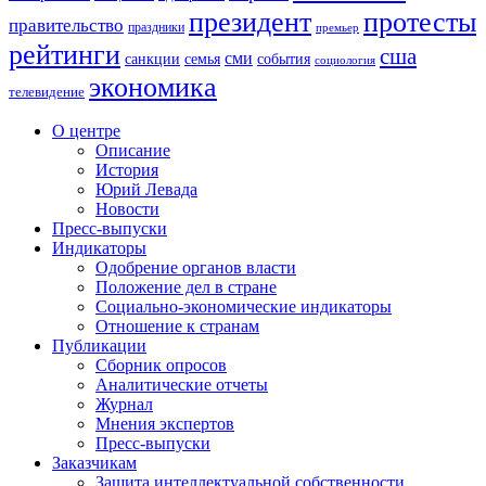
президент
протесты
правительство
праздники
премьер
рейтинги
сша
сми
санкции
события
семья
социология
экономика
телевидение
О центре
Описание
История
Юрий Левада
Новости
Пресс-выпуски
Индикаторы
Одобрение органов власти
Положение дел в стране
Социально-экономические индикаторы
Отношение к странам
Публикации
Сборник опросов
Аналитические отчеты
Журнал
Мнения экспертов
Пресс-выпуски
Заказчикам
Защита интеллектуальной собственности