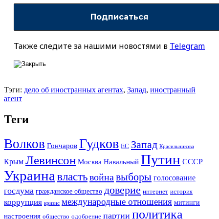
Также следите за нашими новостями в
Telegram
Тэги:
дело об иностранных агентах
,
Запад
,
иностранный
агент
Теги
Гудков
Волков
Запад
Гончаров
ЕС
Красильникова
Путин
Левинсон
СССР
Крым
Москва
Навальный
Украина
власть
выборы
война
голосование
доверие
госдума
гражданское общество
история
интернет
международные отношения
коррупция
митинги
кризис
политика
партии
настроения
одобрение
общество