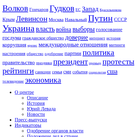
Гудков
Волков
Запад
Гончаров
ЕС
Красильникова
Путин
Левинсон
СССР
Крым
Москва
Навальный
Украина
власть
выборы
война
голосование
доверие
госдума
гражданское общество
история
интернет
международные отношения
коррупция
митинги
кризис
политика
партии
настроения
одобрение
общество
президент
протесты
правительство
праздники
премьер
рейтинги
сша
сми
санкции
события
семья
социология
экономика
телевидение
О центре
Описание
История
Юрий Левада
Новости
Пресс-выпуски
Индикаторы
Одобрение органов власти
Положение дел в стране