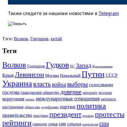
Также следите за нашими новостями в
Telegram
Тэги:
Волков
,
Гончаров
,
китай
Теги
Гудков
Волков
Запад
Гончаров
ЕС
Красильникова
Путин
Левинсон
СССР
Крым
Москва
Навальный
Украина
власть
выборы
война
голосование
доверие
госдума
гражданское общество
история
интернет
международные отношения
коррупция
митинги
кризис
политика
партии
настроения
одобрение
общество
президент
протесты
правительство
праздники
премьер
рейтинги
сша
сми
санкции
события
семья
социология