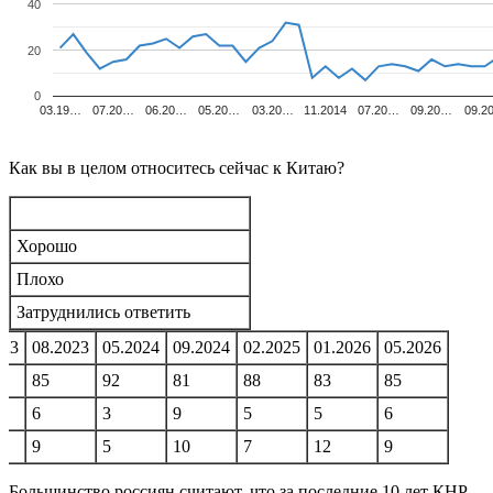
40
20
0
03.19…
07.20…
06.20…
05.20…
03.20…
11.2014
07.20…
09.20…
09.2
Как вы в целом относитесь сейчас к Китаю?
Хорошо
Плохо
Затруднились ответить
023
08.2023
05.2024
09.2024
02.2025
01.2026
05.2026
85
92
81
88
83
85
6
3
9
5
5
6
9
5
10
7
12
9
Большинство россиян считают, что за последние 10 лет КНР