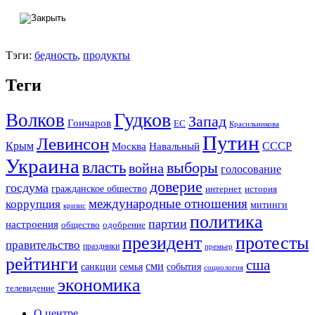
Тэги:
бедность
,
продукты
Теги
Гудков
Волков
Запад
Гончаров
ЕС
Красильникова
Путин
Левинсон
СССР
Крым
Москва
Навальный
Украина
власть
выборы
война
голосование
доверие
госдума
гражданское общество
история
интернет
международные отношения
коррупция
митинги
кризис
политика
партии
настроения
одобрение
общество
президент
протесты
правительство
праздники
премьер
рейтинги
сша
сми
санкции
события
семья
социология
экономика
телевидение
О центре