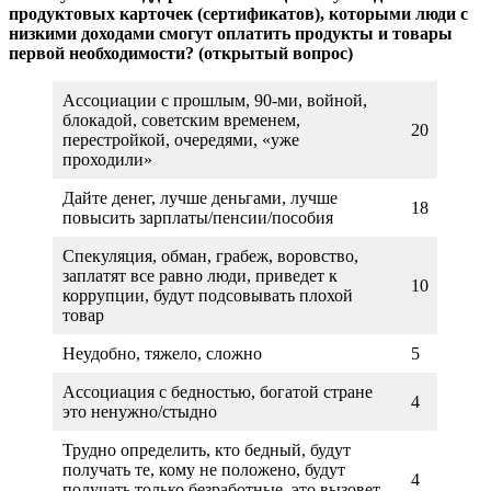
продуктовых карточек (сертификатов), которыми люди с
низкими доходами смогут оплатить продукты и товары
первой необходимости? (открытый вопрос)
Ассоциации с прошлым, 90-ми, войной,
блокадой, советским временем,
20
перестройкой, очередями, «уже
проходили»
Дайте денег, лучше деньгами, лучше
18
повысить зарплаты/пенсии/пособия
Спекуляция, обман, грабеж, воровство,
заплатят все равно люди, приведет к
10
коррупции, будут подсовывать плохой
товар
Неудобно, тяжело, сложно
5
Ассоциация с бедностью, богатой стране
4
это ненужно/стыдно
Трудно определить, кто бедный, будут
получать те, кому не положено, будут
4
получать только безработные, это вызовет