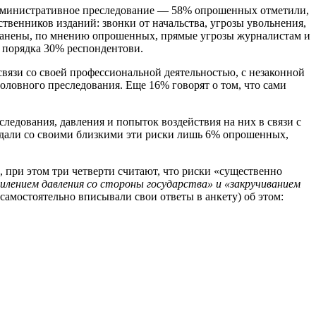
административное преследование — 58% опрошенных отметили,
твенников изданий: звонки от начальства, угрозы увольнения,
транены, по мнению опрошенных, прямые угрозы журналистам и
и порядка 30% респондентови.
связи со своей профессиональной деятельностью, с незаконной
оловного преследования. Еще 16% говорят о том, что сами
ледования, давления и попыток воздействия на них в связи с
уждали со своими близкими эти риски лишь 6% опрошенных,
 при этом три четверти считают, что риски «существенно
лением давления со стороны государства» и «закручиванием
амостоятельно вписывали свои ответы в анкету) об этом: