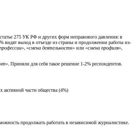
 статье 275 УК РФ и других форм неправового давления: в
6% видят выход в отъезде из страны и продолжении работы из-
 профессии
», «
смена деятельност
и» или «
смена профиля
»,
ант
». Приняли для себя такое решение 1-2% респондентов.
х активной части общества (4%)
зможность продолжать работать в независимой журналистике.