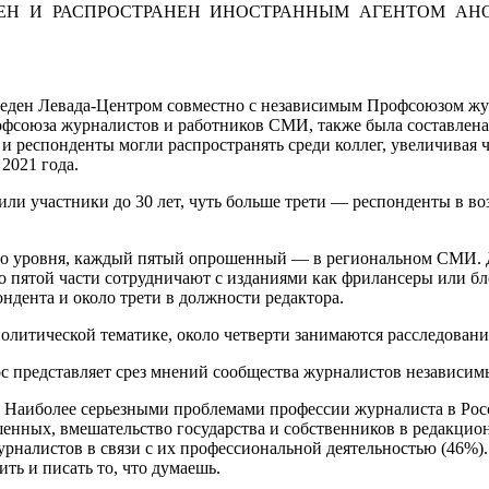
Н И РАСПРОСТРАНЕН ИНОСТРАННЫМ АГЕНТОМ АНО
веден Левада-Центром совместно с независимым Профсоюзом жу
рофсоюза журналистов и работников СМИ, также была составлен
 респонденты могли распространять среди коллег, увеличивая ч
2021 года.
ли участники до 30 лет, чуть больше трети — респонденты в воз
о уровня, каждый пятый опрошенный — в региональном СМИ. Дв
ло пятой части сотрудничают с изданиями как фрилансеры или 
ндента и около трети в должности редактора.
литической тематике, около четверти занимаются расследовани
ос представляет срез мнений сообщества журналистов независи
. Наиболее серьезными проблемами профессии журналиста в Ро
нных, вмешательство государства и собственников в редакцион
журналистов в связи с их профессиональной деятельностью (46%)
ть и писать то, что думаешь.