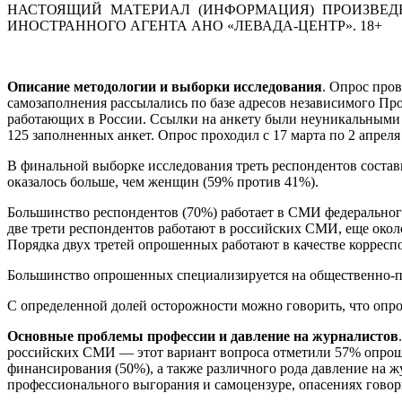
НАСТОЯЩИЙ МАТЕРИАЛ (ИНФОРМАЦИЯ) ПРОИЗВЕДЕ
ИНОСТРАННОГО АГЕНТА АНО «ЛЕВАДА-ЦЕНТР». 18+
Описание методологии и выборки исследования
. Опрос про
самозаполнения рассылались по базе адресов независимого П
работающих в России. Ссылки на анкету были неуникальными и
125 заполненных анкет. Опрос проходил с 17 марта по 2 апреля 
В финальной выборке исследования треть респондентов состави
оказалось больше, чем женщин (59% против 41%).
Большинство респондентов (70%) работает в СМИ федеральног
две трети респондентов работают в российских СМИ, еще око
Порядка двух третей опрошенных работают в качестве корреспо
Большинство опрошенных специализируется на общественно-по
С определенной долей осторожности можно говорить, что опр
Основные проблемы профессии и давление на журналистов
российских СМИ — этот вариант вопроса отметили 57% опроше
финансирования (50%), а также различного рода давление на 
профессионального выгорания и самоцензуре, опасениях говори