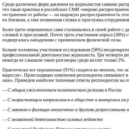
Среди различных форм давления на журналистов самыми расп
что такая практика в российских СМИ «широко распространена»
отстранение от работы — на широкую распространенность это
их близким, а таке незаконная слежка и прослушка сотрудни
Более трети опрошенных сами сталкивались в своей работе с д
слежкой и прослушкой. Почти треть участников опроса (30%) с
подвергались нападениям с применением физической силы.
Больше половины участников исследования (58%) неоднократно
профессиональной деятельностью журналиста. Три четверти ре
никогда не слышали такие разговоры среди коллег только 2%.
Практически все опрошенные (91%) сходятся во мнении, что за
выросли». Происходящие изменения респонденты связывают в 
гаек».
Приведем наиболее типичные ответы респондентов на от
— C общим ужесточением политического режима в России
— С возрастающем напряжением в обществе и контролем гос
— С законом о физлицах иноагентах и другими репрессивными 
— С незаконной деятельностью силовых ведомств