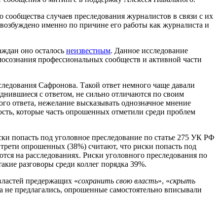
о сообщества случаев преследования журналистов в связи с их
 возбуждено именно по причине его работы как журналиста и
раждан оно осталось
неизвестным
. Данное исследование
мосознания профессиональных сообществ и активной части
следования Сафронова. Такой ответ немного чаще давали
днившиеся с ответом, не сильно отличаются по своим
ого ответа, нежелание высказывать однозначное мнение
ность, которые часть опрошенных отметили среди проблем
ки попасть под уголовное преследование по статье 275 УК РФ
 трети опрошенных (38%) считают, что риски попасть под
ются на расследованиях. Риски уголовного преследования по
акие разговоры среди коллег порядка 39%.
властей предержащих «
сохранить свою власть
», «
скрыть
а не предлагались, опрошенные самостоятельно вписывали