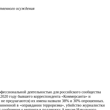
ственного осуждения
офессиональной деятельностью для российского сообщества
в 2020 году бывшего корреспондента «Коммерсанта» и
а не предлагаются) их имена назвали 38% и 30% опрошенных.
виненной в «оправдании терроризма», убийство журналистки
т сообщения о митинге в поддержку Алексея Навального.