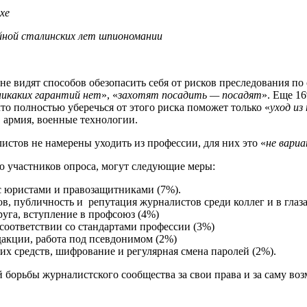
хе
ной сталинских лет шпиономании
е видят способов обезопасить себя от рисков преследования по
никаких гарантий нет
», «
захотят посадить — посадят
». Еще 1
о полностью уберечься от этого риска поможет только «
уход из
, армия, военные технологии.
истов не намерены уходить из профессии, для них это «
не вари
ю участников опроса, могут следующие меры:
с юристами и правозащитниками (7%).
в, публичность и репутация журналистов среди коллег и в глаза
руга, вступление в профсоюз (4%)
 соответствии со стандартами профессии (3%)
дакции, работа под псевдонимом (2%)
х средств, шифрование и регулярная смена паролей (2%).
борьбы журналистского сообщества за свои права и за саму во