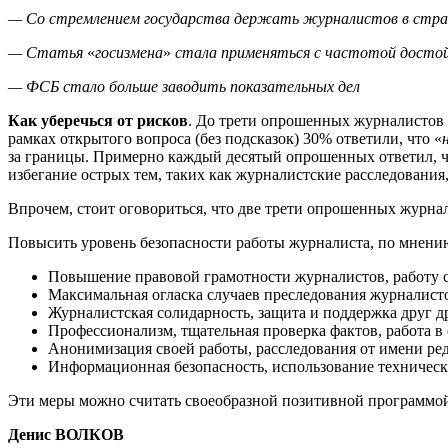
— Со стремлением государства держать журналистов в стра
— Статья
«
госизмена
»
стала применяться с частотой достой
— ФСБ стало больше заводить показательных дел
Как уберечься от рисков
. До трети опрошенных журналистов н
рамках открытого вопроса (без подсказок) 30% ответили, что «
за границы. Примерно каждый десятый опрошенных ответил, чт
избегание острых тем, таких как журналистские расследования
Впрочем, стоит оговориться, что две трети опрошенных журнал
Повысить уровень безопасности работы журналиста, по мнени
Повышение правовой грамотности журналистов, работу 
Максимальная огласка случаев преследования журналисто
Журналистская солидарность, защита и поддержка друг д
Профессионализм, тщательная проверка фактов, работа в
Анонимизация своей работы, расследования от имени ре
Информационная безопасность, использование технически
Эти меры можно считать своеобразной позитивной программой 
Денис ВОЛКОВ