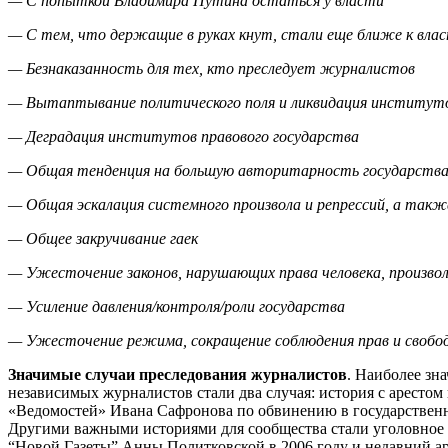
— С попыткой Владимира Путина остаться у власти
— С тем, что держащие в руках кнут, стали еще ближе к вла
— Безнаказанность для тех, кто преследует журналистов
— Вытаптывание политического поля и ликвидация институт
— Деградация институтов правового государства
— Общая тенденция на большую авторитарность государств
— Общая эскалация системного произвола и репрессий, а так
— Общее закручивание гаек
— Ужесточение законов, нарушающих права человека, произво
— Усиление давления/контроля/роли государства
— Ужесточение режима, сокращение соблюдения прав и свобо
Значимые случаи преследования журналистов
. Наиболее зн
независимых журналистов стали два случая: история с арестом
«Ведомостей» Ивана Сафронова по обвинению в государственно
Другими важными историями для сообщества стали уголовное 
“Новой Газеты” Анны Политковской в 2006 году и недавний ар