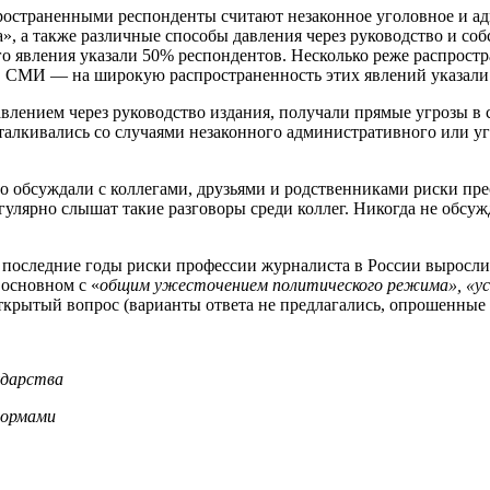
ространенными респонденты считают незаконное уголовное и 
, а также различные способы давления через руководство и собс
го явления указали 50% респондентов. Несколько реже распрос
ков СМИ — на широкую распространенность этих явлений указал
авлением через руководство издания, получали прямые угрозы в 
талкивались со случаями незаконного административного или уг
 обсуждали с коллегами, друзьями и родственниками риски прес
гулярно слышат такие разговоры среди коллег. Никогда не обс
 последние годы риски профессии журналиста в России выросли,
основном с «
общим ужесточением политического режима», «уси
крытый вопрос (варианты ответа не предлагались, опрошенные с
ударства
нормами