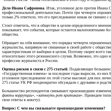
Дело Ивана Сафронова
. Итак, уголовное дело против Ивана 
профессиональной деятельностью. Почти три четверти опрошен
только 2% ответило, что его преследование никак не связано с
Стоит отметить, что в обществе в целом определенного мнения
показывает, что события, которые остаются малопонятными бо
общества.
Обращает на себя внимание, что порядка четверти опрошенных
журналисты, напрямую не связанные в своей работе с обществ
характеристикам от выборки в целом. Поэтому скорее всего та
относительно этого резонансного случая. Возможно, это одно
профессии журналиста в России.
Оценка рисков в связи с 275 статьей
. Подавляющее большинст
«Государственная измена» за последние годы выросли, из них 
уголовное преследование по этой статье высокие для них личн
275 статье УК РФ неоднократно обсуждали с друзьями и родст
Большинство респондентов связывают произошедшие изменени
факты коррупции
», «
заткнуть рот критикам
». Приведем типи
свои ответы в анкету):
Вопрос: С чем вы связываете произошедшие изменения?