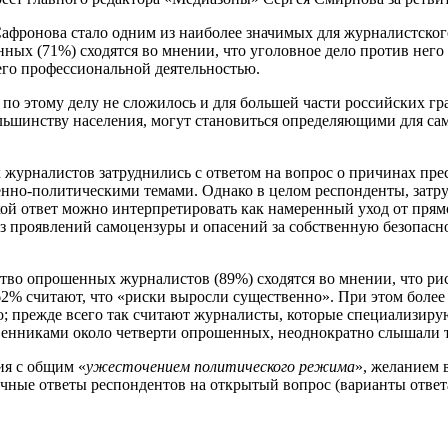
Сафронова стало одним из наиболее значимых для журналистског
ных (71%) сходятся во мнении, что уголовное дело против него
 его профессиональной деятельностью.
 по этому делу не сложилось и для большей части российских г
льшинству населения, могут становиться определяющими для са
 журналистов затруднились с ответом на вопрос о причинах пре
енно-политическими темами. Однако в целом респонденты, затру
кой ответ можно интерпретировать как намеренный уход от прям
 из проявлений самоцензуры и опасений за собственную безопас
во опрошенных журналистов (89%) сходятся во мнении, что рис
62% считают, что «риски выросли существенно». При этом более
о; прежде всего так считают журналисты, которые специализиру
венниками около четверти опрошенных, неоднократно слышали т
я с общим «
ужесточением политического режима
», желанием 
чные ответы респондентов на открытый вопрос (варианты ответ