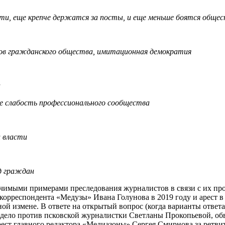
сти, еще крепче держатся за посты, и еще меньше боятся обще
ов гражданского общества, имитационная демократия
а
же слабость профессионального сообщества
л власти
д граждан
ачимыми примерами преследования журналистов в связи с их пр
 корреспондента «Медузы» Ивана Голунова в 2019 году и арест 
й измене. В ответе на открытый вопрос (когда варианты ответ
дело против псковской журналистки Светланы Прокопьевой, об
ест главного редактора «Медиазоны» Сергея Смирнова за ретви