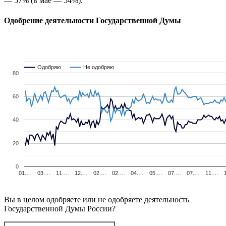
— 57% (в мае — 54%).
Одобрение деятельности Государственной Думы
Одобряю
Одобряю
Не одобряю
Не одобряю
80
60
40
20
0
01.…
03.…
11.…
12.…
02.…
02.…
04.…
05.…
07.…
07.…
11.…
Вы в целом одобряете или не одобряете деятельность
Государственной Думы России?