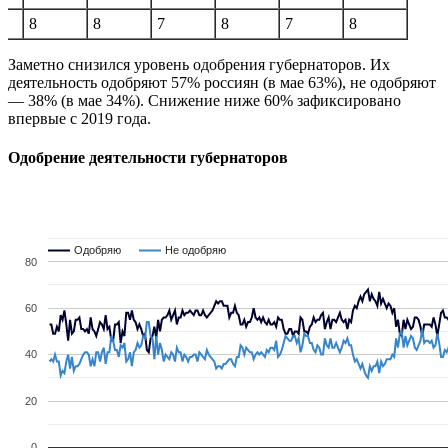
8
8
7
8
7
8
Заметно снизился уровень одобрения губернаторов. Их
деятельность одобряют 57% россиян (в мае 63%), не одобряют
— 38% (в мае 34%). Снижение ниже 60% зафиксировано
впервые с 2019 года.
Одобрение деятельности губернаторов
Одобряю
Одобряю
Не одобряю
Не одобряю
80
60
40
20
0