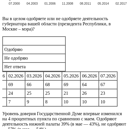
07.2000
04.2003
01.2006
11.2008
08.2011
05.2014
02.2017
Вы в целом одобряете или не одобряете деятельность
губернатора вашей области (президента Республики, в
Москве – мэра)?
Одобряю
Не одобряю
Нет ответа
026
02.2026
03.2026
04.2026
05.2026
06.2026
07.2026
69
66
68
69
64
67
24
25
25
21
26
23
7
9
8
10
10
10
Уровень доверия Государственной Думе впервые изменился
на 4 процентных пункта по сравнению с маем. Одобряют
деятельность нижней палаты 39% (в мае — 43%), не одобряют