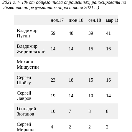
2021 г. > 1% от общего числа опрошенных; ранжированы по
убыванию по результатам опроса июня 2021 г.)
ноя.17
июн.18
сен.18
мар.19
июн
Владимир
59
48
39
41
40
Путин
Владимир
14
14
15
16
15
Жириновский
Михаил
–
–
–
–
–
Мишустин
Сергей
23
18
15
16
17
Шойгу
Сергей
19
14
10
14
13
Лавров
Геннадий
10
7
8
8
9
Зюганов
Сергей
4
2
2
2
3
Миронов