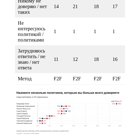
Никому не
доверяю / нет
14
21
18
17
18
таких
Не
интересуюсь
1
1
1
1
1
политикой /
политиками
Затрудняюсь
ответить / не
11
12
18
16
18
знаю / нет
ответа
Метод
F2F
F2F
F2F
F2F
F2F