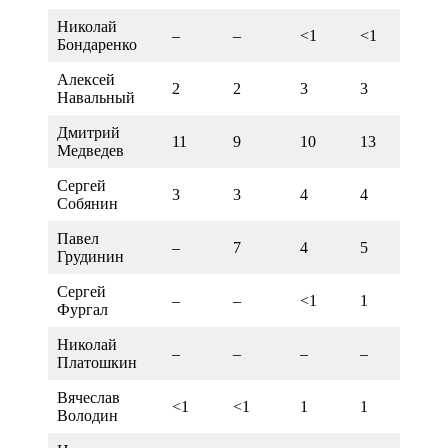
Николай
–
–
<1
<1
1
Бондаренко
Алексей
2
2
3
3
3
Навальный
Дмитрий
11
9
10
13
11
Медведев
Сергей
3
3
4
4
3
Собянин
Павел
–
7
4
5
3
Грудинин
Сергей
–
–
<1
1
1
Фургал
Николай
–
–
–
–
<1
Платошкин
Вячеслав
<1
<1
1
1
1
Володин