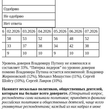
Одобряю
Не одобряю
Нет ответа
026
02.2026
03.2026
04.2026
05.2026
06.2026
07.2026
58
53
52
56
48
52
33
37
38
34
42
38
9
10
10
9
10
10
Уровень доверия Владимиру Путину не изменился и
составляет 33%. “Пятерка лидеров” по уровню доверия
помимо Владимира Путина остается неизменной: Владимир
Жириновский (12%), Михаил Мишустин (11%), Сергей
Шойгу (10%), Сергей Лавров (10%).
Назовите несколько политиков, общественных деятелей,
которым вы больше всего доверяете.
(Открытый вопрос,
респонденты сами называли политиков; приводятся фамилии
российских политиков и общественных деятелей, чаще всего
упомянутые респондентами; каждый из них набрал в июне