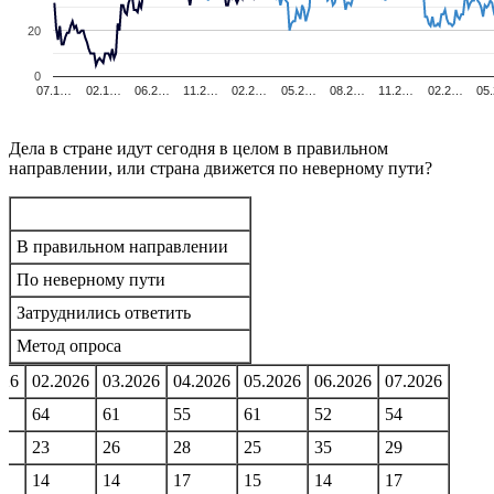
20
0
07.1…
02.1…
06.2…
11.2…
02.2…
05.2…
08.2…
11.2…
02.2…
05
Дела в стране идут сегодня в целом в правильном
направлении, или страна движется по неверному пути?
В правильном направлении
По неверному пути
Затруднились ответить
Метод опроса
026
02.2026
03.2026
04.2026
05.2026
06.2026
07.2026
64
61
55
61
52
54
23
26
28
25
35
29
14
14
17
15
14
17