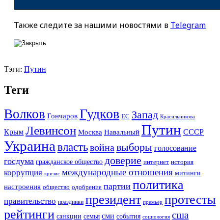
Также следите за нашими новостями в
Telegram
Тэги:
Путин
Теги
Гудков
Волков
Запад
Гончаров
ЕС
Красильникова
Путин
Левинсон
СССР
Крым
Москва
Навальный
Украина
власть
выборы
война
голосование
доверие
госдума
гражданское общество
история
интернет
международные отношения
коррупция
митинги
кризис
политика
партии
настроения
одобрение
общество
президент
протесты
правительство
праздники
премьер
рейтинги
сша
сми
санкции
события
семья
социология