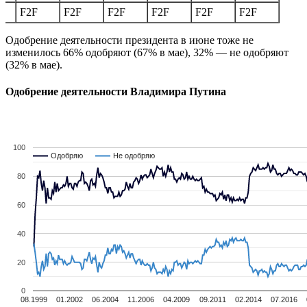
F2F
F2F
F2F
F2F
F2F
F2F
Одобрение деятельности президента в июне тоже не
изменилось 66% одобряют (67% в мае), 32% — не одобряют
(32% в мае).
Одобрение деятельности Владимира Путина
100
Одобряю
Одобряю
Не одобряю
Не одобряю
80
60
40
20
0
08.1999
01.2002
06.2004
11.2006
04.2009
09.2011
02.2014
07.2016