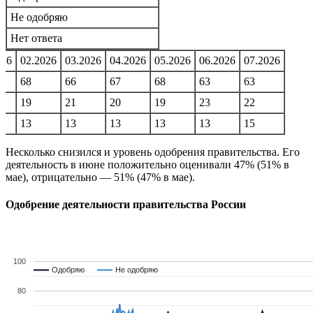
Не одобряю
Нет ответа
026
02.2026
03.2026
04.2026
05.2026
06.2026
07.2026
68
66
67
68
63
63
19
21
20
19
23
22
13
13
13
13
13
15
Несколько снизился и уровень одобрения правительства. Его
деятельность в июне положительно оценивали 47% (51% в
мае), отрицательно — 51% (47% в мае).
Одобрение деятельности правительства России
100
Одобряю
Одобряю
Не одобряю
Не одобряю
80