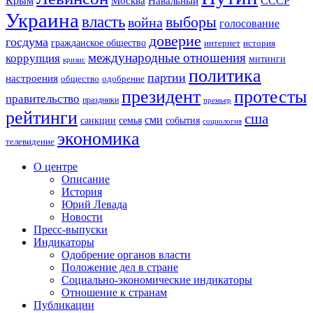
СССР
Крым
Москва
Навальный
Украина
власть
выборы
война
голосование
доверие
госдума
гражданское общество
история
интернет
международные отношения
коррупция
митинги
кризис
политика
партии
настроения
одобрение
общество
президент
протесты
правительство
праздники
премьер
рейтинги
сша
сми
санкции
события
семья
социология
экономика
телевидение
О центре
Описание
История
Юрий Левада
Новости
Пресс-выпуски
Индикаторы
Одобрение органов власти
Положение дел в стране
Социально-экономические индикаторы
Отношение к странам
Публикации