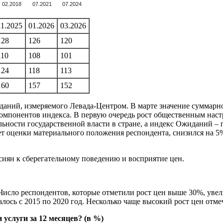
02.2018
07.2021
07.2024
11.2025
01.2026
03.2026
128
126
120
110
108
101
124
118
113
160
157
152
ний, измеряемого Левада-Центром. В марте значение суммарно
компонентов индекса. В первую очередь рост общественным нас
ельности государственной власти в стране, а индекс Ожиданий 
ет оценки материального положения респондента, снизился на 5
сиян к сберегательному поведению и восприятие цен.
Число респондентов, которые отметили рост цен выше 30%, увели
лось с 2015 по 2020 год. Несколько чаще высокий рост цен отме
услуги за 12 месяцев? (в %)