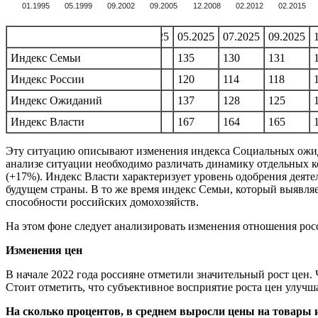
01.1995
05.1999
09.2002
09.2005
12.2008
02.2012
02.2015
09.2024
11.2024
01.2025
03.2025
05.2025
07.2025
09.2025
126
Индекс Семьи
125
127
134
135
130
131
109
Индекс России
111
109
119
120
114
118
125
Индекс Ожиданий
126
128
140
137
128
125
160
Индекс Власти
163
163
167
167
164
165
Эту ситуацию описывают изменения индекса Социальных ожида
анализе ситуации необходимо различать динамику отдельных 
(+17%). Индекс Власти характеризует уровень одобрения деят
будущем страны. В то же время индекс Семьи, который выявля
способности российских домохозяйств.
На этом фоне следует анализировать изменения отношения рос
Изменения цен
В начале 2022 года россияне отметили значительный рост цен. 
Стоит отметить, что субъективное восприятие роста цен улучша
На сколько процентов, в среднем выросли цены на товары и 