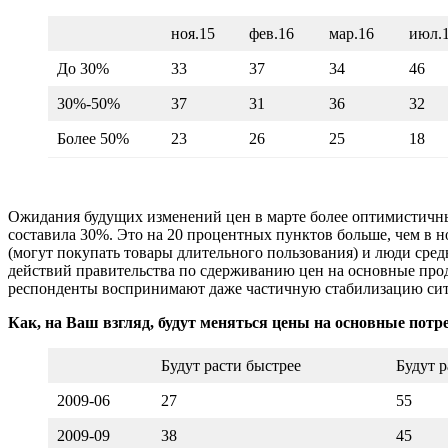
ноя.15
фев.16
мар.16
июл.
До 30%
33
37
34
46
30%-50%
37
31
36
32
Более 50%
23
26
25
18
Ожидания будущих изменений цен в марте более оптимистичны, 
составила 30%. Это на 20 процентных пунктов больше, чем в 
(могут покупать товары длительного пользования) и люди сред
действий правительства по сдерживанию цен на основные про
респонденты воспринимают даже частичную стабилизацию ситу
Как, на Ваш взгляд, будут меняться цены на основные потр
Будут расти быстрее
Будут р
2009-06
27
55
2009-09
38
45