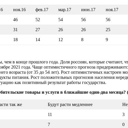
16
ноя.16
фев.17
мар.17
июн.17
ноя.17
46
52
54
56
56
31
27
26
26
25
18
14
12
8
9
чем в конце прошлого года. Доля россиян, которые считают, что
ноябре 2021 года. Чаще оптимистичного прогноза придерживают
него возраста (от 35 до 54 лет). Рост оптимистичных настроен 
дукты питания. Рост положительных прогнозов населения неред
ацию как позитивный результат работы государства.
ебительские товары и услуги в ближайшие один-два месяца? 
асти так же
Будут расти медленнее
Не
11
3
7
0