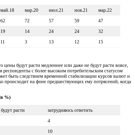
май.18
мар.20
июл.21
ноя.21
мар.22
62
72
57
59
47
19
14
24
24
32
11
3
13
12
15
 цены будут расти медленнее или даже не будут расти вовсе,
ся респонденты с более высоким потребительским статусом
может быть следствием временной стабилизации курсов валют и
ко происходит на фоне предшествующих ему потрясений, когда
(в %)
 будут расти
затрудняюсь ответить
4
10