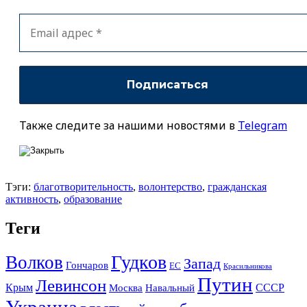
Также следите за нашими новостями в
Telegram
Тэги:
благотворительность
,
волонтерство
,
гражданская
активность
,
образование
Теги
Гудков
Волков
Запад
Гончаров
ЕС
Красильникова
Путин
Левинсон
СССР
Крым
Москва
Навальный
Украина