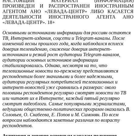
НАСТОЯЩИЙ МАТЕРИАЛ (ИНФОРМАЦИЯ)
ПРОИЗВЕДЕН И РАСПРОСТРАНЕН ИНОСТРАННЫМ
АГЕНТОМ АНО «ЛЕВАДА-ЦЕНТР» ЛИБО КАСАЕТСЯ
ДЕЯТЕЛЬНОСТИ ИНОСТРАННОГО АГЕНТА АНО
«ЛЕВАДА-ЦЕНТР». 18+
Основными источниками информации для россиян остаются
ТВ, Интернет-издания, соцсети и Telegram-каналы. После
изменений весны прошлого года, когда наблюдался всплеск
доверия телевидению, снижение доверия интернет-
источникам и резкий рост аудитории Telegram-каналов,
аудитории основных источников информации
стабилизировалась. Однако, несмотря на то, что
телевизионные новости по-прежнему представляются
респондентам более значимыми и более надежными,
аудитории регулярных потребителей телевизионных и
интернет-новостей уже сравнялись в размерах: около
половины респондентов регулярно смотрят новости по ТВ
или читают их в Интернете, каждый пятый регулярно
смотрит видеоблоги. Самые популярными журналистами,
ведущими общественно-политических программ оказались В.
Соловьев, О. Скабеева, Е. Попов и М. Симонян. По всем
вопросам наблюдаются заметные различия по возрасту
респондентов.
Аудитория и доверие основным каналам получения