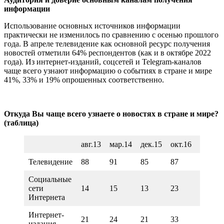
информации
Использование основных источников информации
практически не изменилось по сравнению с осенью прошлого
года. В апреле телевидение как основной ресурс получения
новостей отметили 64% респондентов (как и в октябре 2022
года). Из интернет-изданий, соцсетей и Telegram-каналов
чаще всего узнают информацию о событиях в стране и мире
41%, 33% и 19% опрошенных соответственно.
Откуда Вы чаще всего узнаете о новостях в стране и мире?
(таблица)
авг.13
мар.14
дек.15
окт.16
апр.18
Телевидение
88
91
85
87
85
Социальные
сети
14
15
13
23
21
Интернета
Интернет-
21
24
21
33
27
издания