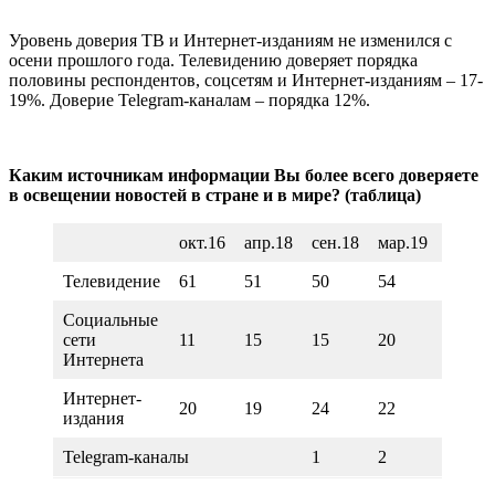
Уровень доверия ТВ и Интернет-изданиям не изменился с
осени прошлого года. Телевидению доверяет порядка
половины респондентов, соцсетям и Интернет-изданиям – 17-
19%. Доверие Telegram-каналам – порядка 12%.
Каким источникам информации Вы более всего доверяете
в освещении новостей в стране и в мире? (таблица)
окт.16
апр.18
сен.18
мар.19
янв.20
Телевидение
61
51
50
54
52
Социальные
сети
11
15
15
20
21
Интернета
Интернет-
20
19
24
22
24
издания
Telegram-каналы
1
2
4