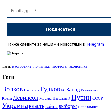
Также следите за нашими новостями в
Telegram
Тэги:
настроение
,
политика
,
протесты
,
экономика
Теги
Гудков
Волков
Запад
Гончаров
ЕС
Красильникова
Путин
Левинсон
СССР
Крым
Москва
Навальный
Украина
власть
выборы
война
голосование