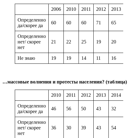
2006
2010
2011
2012
2013
2014
Определенно
60
60
60
71
65
51
да/скорее да
Определенно
нет/ скорее
21
22
25
19
20
33
нет
Не знаю
19
19
14
11
16
16
…массовые волнения и протесты населения?
(таблица)
2010
2011
2012
2013
2014
2015
Определенно
46
56
50
43
32
31
да/скорее да
Определенно
нет/ скорее
36
30
39
43
54
55
нет