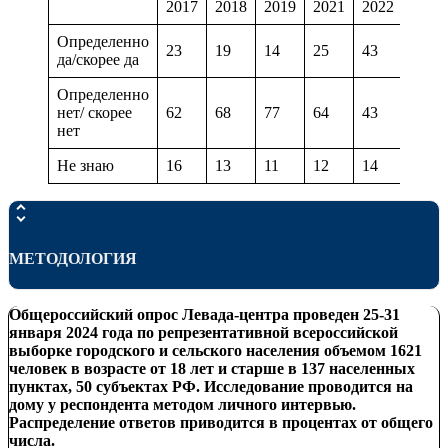
2017
2018
2019
2021
2022
2024
Определенно
23
19
14
25
43
33
да/скорее да
Определенно
нет/ скорее
62
68
77
64
43
54
нет
Не знаю
16
13
11
12
14
13
МЕТОДОЛОГИЯ
Общероссийский опрос Левада-центра проведен
25-31
января
202
4
года по репрезентативной всероссийской
выборке городского и сельского населения объемом 16
21
человек в возрасте от 18 лет и старше в 137 населенных
пунктах, 50 субъектах РФ. Исследование проводится на
дому у респондента методом личного интервью.
Распределение ответов приводится в процентах от общего
числа.