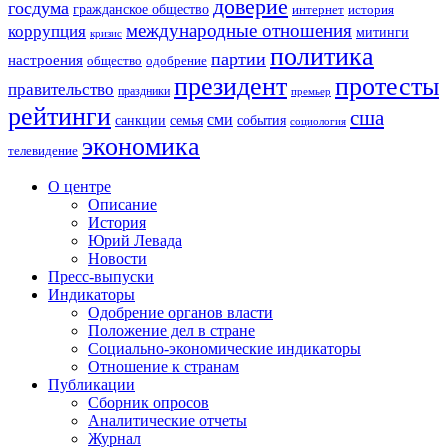
доверие
госдума
гражданское общество
история
интернет
международные отношения
коррупция
митинги
кризис
политика
партии
настроения
одобрение
общество
президент
протесты
правительство
праздники
премьер
рейтинги
сша
сми
санкции
события
семья
социология
экономика
телевидение
О центре
Описание
История
Юрий Левада
Новости
Пресс-выпуски
Индикаторы
Одобрение органов власти
Положение дел в стране
Социально-экономические индикаторы
Отношение к странам
Публикации
Сборник опросов
Аналитические отчеты
Журнал