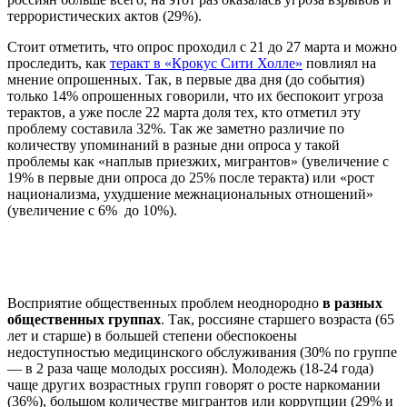
террористических актов (29%).
Стоит отметить, что опрос проходил с 21 до 27 марта и можно
проследить, как
теракт в «Крокус Сити Холле»
повлиял на
мнение опрошенных. Так, в первые два дня (до события)
только 14% опрошенных говорили, что их беспокоит угроза
терактов, а уже после 22 марта доля тех, кто отметил эту
проблему составила 32%. Так же заметно различие по
количеству упоминаний в разные дни опроса у такой
проблемы как «наплыв приезжих, мигрантов» (увеличение с
19% в первые дни опроса до 25% после теракта) или «рост
национализма, ухудшение межнациональных отношений»
(увеличение с 6% до 10%).
Восприятие общественных проблем неоднородно
в разных
общественных группах
. Так, россияне старшего возраста (65
лет и старше) в большей степени обеспокоены
недоступностью медицинского обслуживания (30% по группе
— в 2 раза чаще молодых россиян). Молодежь (18-24 года)
чаще других возрастных групп говорят о росте наркомании
(36%), большом количестве мигрантов или коррупции (29% и