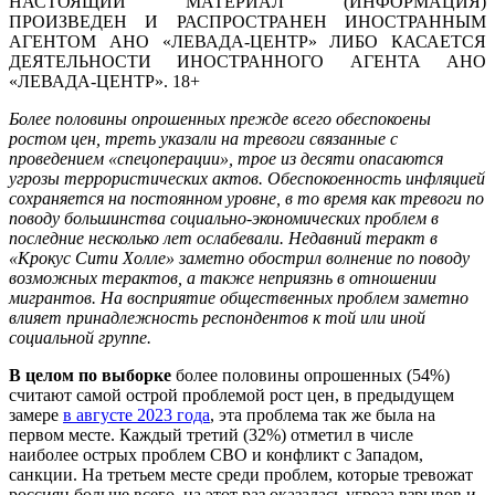
НАСТОЯЩИЙ МАТЕРИАЛ (ИНФОРМАЦИЯ)
ПРОИЗВЕДЕН И РАСПРОСТРАНЕН ИНОСТРАННЫМ
АГЕНТОМ АНО «ЛЕВАДА-ЦЕНТР» ЛИБО КАСАЕТСЯ
ДЕЯТЕЛЬНОСТИ ИНОСТРАННОГО АГЕНТА АНО
«ЛЕВАДА-ЦЕНТР». 18+
Более половины опрошенных прежде всего обеспокоены
ростом цен, треть указали на тревоги связанные с
проведением «спецоперации», трое из десяти опасаются
угрозы террористических актов. Обеспокоенность инфляцией
сохраняется на постоянном уровне, в то время как тревоги по
поводу большинства социально-экономических проблем в
последние несколько лет ослабевали. Недавний теракт в
«Крокус Сити Холле» заметно обострил волнение по поводу
возможных терактов, а также неприязнь в отношении
мигрантов. На восприятие общественных проблем заметно
влияет принадлежность респондентов к той или иной
социальной группе.
В целом по выборке
более половины опрошенных (54%)
считают самой острой проблемой рост цен, в предыдущем
замере
в августе 2023 года
, эта проблема так же была на
первом месте. Каждый третий (32%) отметил в числе
наиболее острых проблем СВО и конфликт с Западом,
санкции. На третьем месте среди проблем, которые тревожат
россиян больше всего, на этот раз оказалась угроза взрывов и