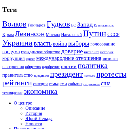
Теги
Гудков
Волков
Запад
Гончаров
ЕС
Красильникова
Путин
Левинсон
СССР
Крым
Москва
Навальный
Украина
власть
выборы
война
голосование
доверие
госдума
гражданское общество
история
интернет
международные отношения
коррупция
митинги
кризис
политика
партии
настроения
одобрение
общество
президент
протесты
правительство
праздники
премьер
рейтинги
сша
сми
санкции
события
семья
социология
экономика
телевидение
О центре
Описание
История
Юрий Левада
Новости
Пресс-выпуски