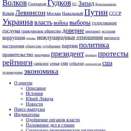
Гудков
Волков
Запад
Гончаров
ЕС
Красильникова
Путин
Левинсон
СССР
Крым
Москва
Навальный
Украина
власть
выборы
война
голосование
доверие
госдума
гражданское общество
история
интернет
международные отношения
коррупция
митинги
кризис
политика
партии
настроения
одобрение
общество
президент
протесты
правительство
праздники
премьер
рейтинги
сша
сми
санкции
события
семья
социология
экономика
телевидение
О центре
Описание
История
Юрий Левада
Новости
Пресс-выпуски
Индикаторы
Одобрение органов власти
Положение дел в стране
Социально-экономические индикаторы