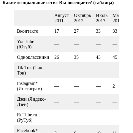
Какие «социальные сети» Вы посещаете? (таблица)
Август
Октябрь
Июль
Март
А
2011
2012
2013
2014
20
Вконтакте
17
27
33
33
32
YouTube
—
—
—
—
—
(Ютуб)
Одноклассники
26
35
43
45
44
Tik Tok (Тик
—
—
—
—
—
Ток)
Instagram*
—
—
—
2
3
(Инстаграм)
Дзен (Яндекс-
—
—
—
—
—
Дзен)
RuTube.ru
—
—
—
—
—
(РуТуб)
Facebook*