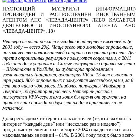
Версия для печати
НАСТОЯЩИЙ МАТЕРИАЛ (ИНФОРМАЦИЯ)
ПРОИЗВЕДЕН И РАСПРОСТРАНЕН ИНОСТРАННЫМ
АГЕНТОМ АНО «ЛЕВАДА-ЦЕНТР» ЛИБО КАСАЕТСЯ
ДЕЯТЕЛЬНОСТИ ИНОСТРАННОГО АГЕНТА АНО
«ЛЕВАДА-ЦЕНТР». 18+
Четверо из пяти россиян выходят в интернет ежедневно (в
2001 году — всего 2%). Чаще всего это молодые опрошенные,
но количество пользователей старшего возраста растет. Две
трети опрошенных регулярно пользуются соцсетями, с 2011
года эта доля утроилась. Самые популярные социальные сети
– ВКонтакте и YouTube, их аудитория продолжает
увеличиваться (например, аудитория VK за 13 лет выросла в
три раза). 80% опрошенных пользуются мессенджерами, за 8
лет это число удвоилось. Наиболее популярны Whatsapp и
Telegram, их аудитория растет. Четверть россиян
пользуются VPN-сервисами хотя бы время от времени, на
протяжении последних двух лет их доля практически не
меняется.
Доля регулярных интернет-пользователей (те, кто выходит в
интернет “каждый день” или “несколько раз в неделю”)
продолжает увеличиваться и марте 2024 года достигла своих
максимальных значений – 81%. В 2001 году таких было всего