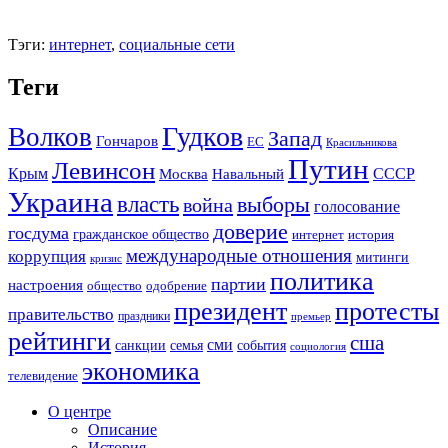
Тэги:
интернет
,
социальные сети
Теги
Гудков
Волков
Запад
Гончаров
ЕС
Красильникова
Путин
Левинсон
СССР
Крым
Москва
Навальный
Украина
власть
выборы
война
голосование
доверие
госдума
гражданское общество
история
интернет
международные отношения
коррупция
митинги
кризис
политика
партии
настроения
одобрение
общество
президент
протесты
правительство
праздники
премьер
рейтинги
сша
сми
санкции
события
семья
социология
экономика
телевидение
О центре
Описание
История