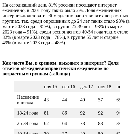
На сегодняшний день 81% россиян посещают интернет
ежедневно, в 2001 году таких было 2%. Доля ежедневных
интернет-пользователей медленно растет во всех возрастных
группах, так, среди опрошенных до 24 лет таких стало 98% (в
марте 2023 года – 95%), в группе 25-39 лет – 93% (в марте
2023 года – 91%), среди респондентов 40-54 года таких стало
82% (в марте 2023 года – 78%), в группе 55 лет и старше –
49% (в марте 2023 года – 48%).
Как часто Вы, в среднем, выходите в интернет? Доля
ответов «Ежедневно/практически ежедневно» по
возрастным группам (таблица)
ноя.15
сен.16
дек.17
ноя.18
ноя.19
Население
43
44
49
57
65
в целом
18-24 года
81
86
92
92
94
25-39 года
62
64
73
83
89
40-54 года
39
37
49
59
69