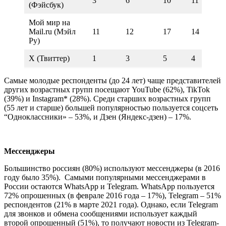
3
6
10
11
9
(Фэйсбук)
Мой мир на
Mail.ru (Мэйл
11
12
17
14
11
Ру)
Х (Твиттер)
1
3
5
4
5
Самые молодые респонденты (до 24 лет) чаще представителей
других возрастных групп посещают YouTube (62%), TikTok
(39%) и Instagram* (28%). Среди старших возрастных групп
(55 лет и старше) большей популярностью пользуется соцсеть
“Одноклассники» – 53%, и Дзен (Яндекс-дзен) – 17%.
Мессенджеры
Большинство россиян (80%) используют мессенджеры (в 2016
году было 35%). Самыми популярными мессенджерами в
России остаются WhatsApp и Telegram. WhatsApp пользуется
72% опрошенных (в феврале 2016 года – 17%), Telegram – 51%
респондентов (21% в марте 2021 года). Однако, если Telegram
для звонков и обмена сообщениями использует каждый
второй опрошенный (51%), то получают новости из Telegram-