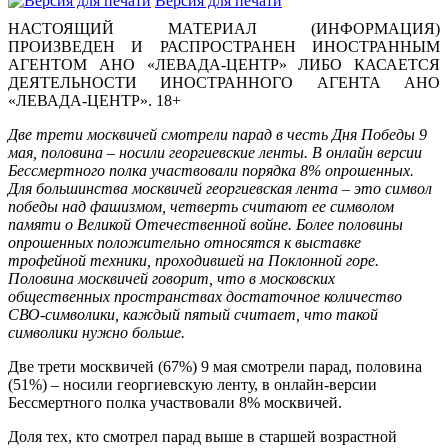
Версия для печати
НАСТОЯЩИЙ МАТЕРИАЛ (ИНФОРМАЦИЯ)
ПРОИЗВЕДЕН И РАСПРОСТРАНЕН ИНОСТРАННЫМ
АГЕНТОМ АНО «ЛЕВАДА-ЦЕНТР» ЛИБО КАСАЕТСЯ
ДЕЯТЕЛЬНОСТИ ИНОСТРАННОГО АГЕНТА АНО
«ЛЕВАДА-ЦЕНТР». 18+
Две трети москвичей смотрели парад в честь Дня Победы 9
мая, половина – носили георгиевские ленты. В онлайн версии
Бессмертного полка участвовали порядка 8% опрошенных.
Для большинства москвичей георгиевская лента – это символ
победы над фашизмом, четверть считают ее символом
памяти о Великой Отечественной войне. Более половины
опрошенных положительно относятся к выставке
трофейной техники, проходившей на Поклонной горе.
Половина москвичей говорит, что в московских
общественных пространствах достаточное количество
СВО-символики, каждый пятый считает, что такой
символики нужно больше.
Две трети москвичей (67%) 9 мая смотрели парад, половина
(51%) – носили георгиевскую ленту, в онлайн-версии
Бессмертного полка участвовали 8% москвичей.
Доля тех, кто смотрел парад выше в старшей возрастной