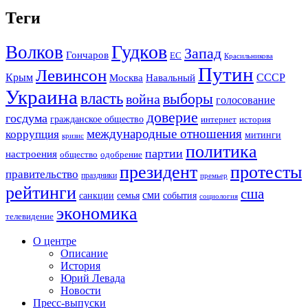
Теги
Гудков
Волков
Запад
Гончаров
ЕС
Красильникова
Путин
Левинсон
СССР
Крым
Москва
Навальный
Украина
власть
выборы
война
голосование
доверие
госдума
гражданское общество
история
интернет
международные отношения
коррупция
митинги
кризис
политика
партии
настроения
одобрение
общество
президент
протесты
правительство
праздники
премьер
рейтинги
сша
сми
санкции
события
семья
социология
экономика
телевидение
О центре
Описание
История
Юрий Левада
Новости
Пресс-выпуски