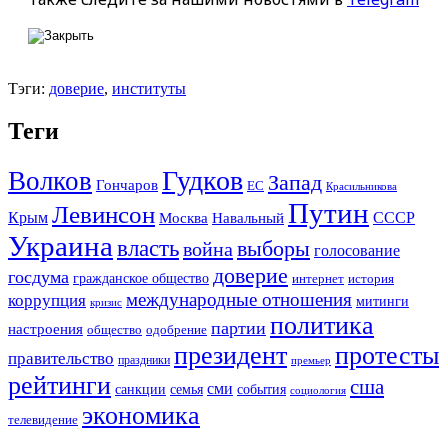
Тэги:
доверие
,
институты
Теги
Гудков
Волков
Запад
Гончаров
ЕС
Красильникова
Путин
Левинсон
СССР
Крым
Москва
Навальный
Украина
власть
выборы
война
голосование
доверие
госдума
гражданское общество
история
интернет
международные отношения
коррупция
митинги
кризис
политика
партии
настроения
одобрение
общество
президент
протесты
правительство
праздники
премьер
рейтинги
сша
сми
санкции
события
семья
социология
экономика
телевидение