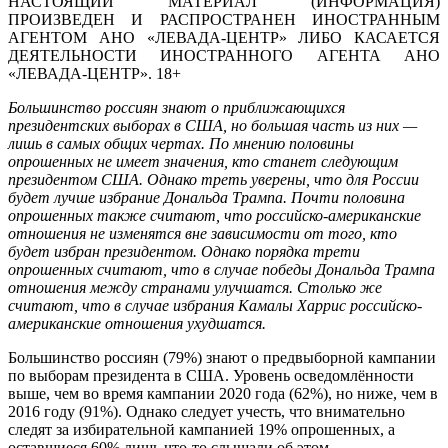
НАСТОЯЩИЙ МАТЕРИАЛ (ИНФОРМАЦИЯ)
ПРОИЗВЕДЕН И РАСПРОСТРАНЕН ИНОСТРАННЫМ
АГЕНТОМ АНО «ЛЕВАДА-ЦЕНТР» ЛИБО КАСАЕТСЯ
ДЕЯТЕЛЬНОСТИ ИНОСТРАННОГО АГЕНТА АНО
«ЛЕВАДА-ЦЕНТР». 18+
Большинство россиян знают о приближающихся
президентских выборах в США, но большая часть из них —
лишь в самых общих чертах. По мнению половины
опрошенных не имеет значения, кто станет следующим
президентом США. Однако треть уверены, что для России
будет лучше избрание Дональда Трампа. Почти половина
опрошенных также считают, что российско-американские
отношения не изменятся вне зависимости от того, кто
будет избран президентом. Однако порядка трети
опрошенных считают, что в случае победы Дональда Трампа
отношения между странами улучшатся. Столько же
считают, что в случае избрания Камалы Харрис российско-
американские отношения ухудшатся.
Большинство россиян (79%) знают о предвыборной кампании
по выборам президента в США. Уровень осведомлённости
выше, чем во время кампании 2020 года (62%), но ниже, чем в
2016 году (91%). Однако следует учесть, что внимательно
следят за избирательной кампанией 19% опрошенных, а
оставшиеся 60% лишь что-то слышали об этом.