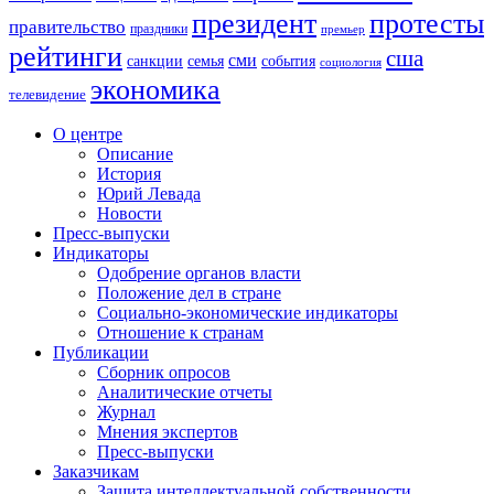
президент
протесты
правительство
праздники
премьер
рейтинги
сша
сми
санкции
события
семья
социология
экономика
телевидение
О центре
Описание
История
Юрий Левада
Новости
Пресс-выпуски
Индикаторы
Одобрение органов власти
Положение дел в стране
Социально-экономические индикаторы
Отношение к странам
Публикации
Сборник опросов
Аналитические отчеты
Журнал
Мнения экспертов
Пресс-выпуски
Заказчикам
Защита интеллектуальной собственности