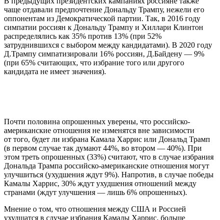
В предыдущих президентских кампаниях россияне также
чаще отдавали предпочтение Дональду Трампу, нежели его
оппонентам из Демократической партии. Так, в 2016 году
симпатии россиян к Дональду Трампу и Хиллари Клинтон
распределялись как 35% против 13% (при 52%
затруднившихся с выбором между кандидатами). В 2020 году
Д.Трампу симпатизировали 16% россиян, Д.Байдену — 9%
(при 65% считающих, что избрание того или другого
кандидата не имеет значения).
Почти половина опрошенных уверены, что российско-
американские отношения не изменятся вне зависимости
от того, будет ли избрана Камала Харрис или Дональд Трамп
(в первом случае так думают 44%, во втором — 40%). При
этом треть опрошенных (33%) считают, что в случае избрания
Дональда Трампа российско-американские отношения могут
улучшиться (ухудшения ждут 9%). Напротив, в случае победы
Камалы Харрис, 30% ждут ухудшения отношений между
странами (ждут улучшения — лишь 6% опрошенных).
Мнение о том, что отношения между США и Россией
ухудшатся в случае избрания Камалы Харрис, больше