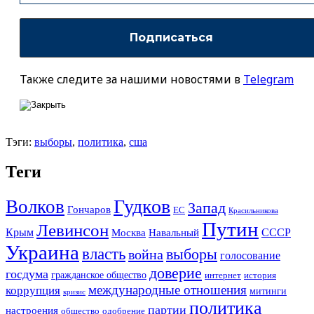
Также следите за нашими новостями в
Telegram
Тэги:
выборы
,
политика
,
сша
Теги
Гудков
Волков
Запад
Гончаров
ЕС
Красильникова
Путин
Левинсон
СССР
Крым
Москва
Навальный
Украина
власть
выборы
война
голосование
доверие
госдума
гражданское общество
история
интернет
международные отношения
коррупция
митинги
кризис
политика
партии
настроения
одобрение
общество