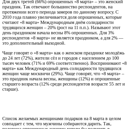
Для двух третей (66%) опрошенных «8 марта» – это женский
праздник. Так отвечают большинство респондентов, на
протяжении всего периода замеров по данному вопросу. С
2010 года плавно увеличивается доля опрошенных, которые
считают «8 марта» Международным днём солидарности
трудящихся женщин – 20% (рост на 11 п.п.). Называют этот
день праздником начала весны 8% опрошенных. Для 3%
респондентов «8 марта» не является праздником, а для 2% —
это дополнительный выходной.
Чаще говорят о «8 марта» как о женском празднике молодёжь
до 24 лет (72%), жители сёл и городов с населением до 100
тысяч человек (71% и 69% соответственно). Воспринимают «8
марта» как Международный день солидарности трудящихся
женщин чаще москвичи (29%). Чаще говорят, что «8 марта» –
это праздник начала весны, женщины (12%) и опрошенные
старшего возраста (12% среди респондентов возрасте 55 лет и
старше).
Список желаемых женщинами подарков на 8 марта в целом
совпадает с тем, что мужчины собираются дарить. Так,
половина опрошенных женщин хотели бы получить в