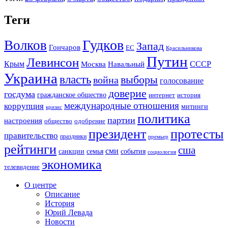
Теги
Гудков
Волков
Запад
Гончаров
ЕС
Красильникова
Путин
Левинсон
СССР
Крым
Москва
Навальный
Украина
власть
выборы
война
голосование
доверие
госдума
гражданское общество
история
интернет
международные отношения
коррупция
митинги
кризис
политика
партии
настроения
одобрение
общество
президент
протесты
правительство
праздники
премьер
рейтинги
сша
сми
санкции
события
семья
социология
экономика
телевидение
О центре
Описание
История
Юрий Левада
Новости