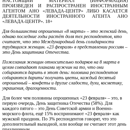
НАСТОЯЩИЙ МАТЕРИАЛ (ИНФОРМАЦИЯ)
ПРОИЗВЕДЕН И РАСПРОСТРАНЕН ИНОСТРАННЫМ
АГЕНТОМ АНО «ЛЕВАДА-ЦЕНТР» ЛИБО КАСАЕТСЯ
ДЕЯТЕЛЬНОСТИ ИНОСТРАННОГО АГЕНТА АНО
«ЛЕВАДА-ЦЕНТР». 18+
Для большинства опрошенных «8 марта» – это женский день,
однако последние годы растёт доля тех респондентов, кто
считает, что это Международный день солидарности
трудящихся женщин. «23 февраля» в представлении россиян –
это День защитника Отечества.
Пожелания женщин относительно
подарков на 8 марта в
целом совпадают планами мужчин на то, что они
собираются дарить в этот день: п
оловина респондентов
собираются дарить/ получать
цветы, каждый десятый
опрошенный –
конфеты и другие сладости, духи, косметику,
украшения, драгоценности.
Для более чем половины опрошенных «23 февраля» – это, в
первую очередь, День защитника Отечества (58%). Для
каждого пятого – это День Советской армии и Военно-
морского флота, ещё 15% воспринимают «23 февраля» как
мужской праздник. По 3% респондентов говорят, что это
дополнительный выходной, или вообще не считают этот день
праздничным.