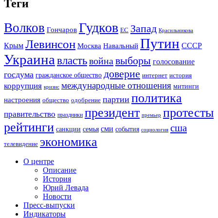
Теги
Гудков
Волков
Запад
Гончаров
ЕС
Красильникова
Путин
Левинсон
СССР
Крым
Москва
Навальный
Украина
власть
выборы
война
голосование
доверие
госдума
гражданское общество
история
интернет
международные отношения
коррупция
митинги
кризис
политика
партии
настроения
одобрение
общество
президент
протесты
правительство
праздники
премьер
рейтинги
сша
сми
санкции
события
семья
социология
экономика
телевидение
О центре
Описание
История
Юрий Левада
Новости
Пресс-выпуски
Индикаторы