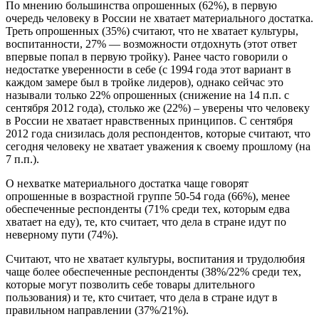
По мнению большинства опрошенных (62%), в первую
очередь человеку в России не хватает материального достатка.
Треть опрошенных (35%) считают, что не хватает культуры,
воспитанности, 27% — возможности отдохнуть (этот ответ
впервые попал в первую тройку). Ранее часто говорили о
недостатке уверенности в себе (с 1994 года этот вариант в
каждом замере был в тройке лидеров), однако сейчас это
называли только 22% опрошенных (снижение на 14 п.п. с
сентября 2012 года), столько же (22%) – уверены что человеку
в России не хватает нравственных принципов. С сентября
2012 года снизилась доля респондентов, которые считают, что
сегодня человеку не хватает уважения к своему прошлому (на
7 п.п.).
О нехватке материального достатка чаще говорят
опрошенные в возрастной группе 50-54 года (66%), менее
обеспеченные респонденты (71% среди тех, которым едва
хватает на еду), те, кто считает, что дела в стране идут по
неверному пути (74%).
Считают, что не хватает культуры, воспитания и трудолюбия
чаще более обеспеченные респонденты (38%/22% среди тех,
которые могут позволить себе товары длительного
пользования) и те, кто считает, что дела в стране идут в
правильном направлении (37%/21%).