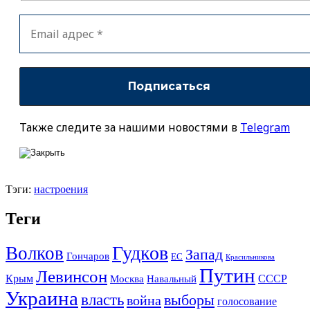
Также следите за нашими новостями в
Telegram
Тэги:
настроения
Теги
Гудков
Волков
Запад
Гончаров
ЕС
Красильникова
Путин
Левинсон
СССР
Крым
Москва
Навальный
Украина
власть
выборы
война
голосование