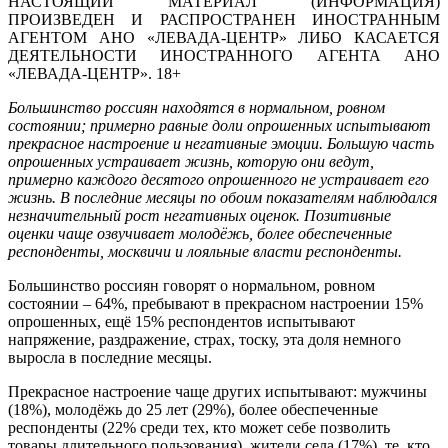
НАСТОЯЩИЙ МАТЕРИАЛ (ИНФОРМАЦИЯ)
ПРОИЗВЕДЕН И РАСПРОСТРАНЕН ИНОСТРАННЫМ
АГЕНТОМ АНО «ЛЕВАДА-ЦЕНТР» ЛИБО КАСАЕТСЯ
ДЕЯТЕЛЬНОСТИ ИНОСТРАННОГО АГЕНТА АНО
«ЛЕВАДА-ЦЕНТР». 18+
Большинство россиян находятся в нормальном, ровном
состоянии; примерно равные доли опрошенных испытывают
прекрасное настроение и негативные эмоции. Большую часть
опрошенных устраивает жизнь, которую они ведут,
примерно каждого десятого опрошенного не устраивает его
жизнь. В последние месяцы по обоим показателям наблюдался
незначительный рост негативных оценок. Позитивные
оценки чаще озвучивает молодёжь, более обеспеченные
респонденты, москвичи и лояльные власти респонденты.
Большинство россиян говорят о нормальном, ровном
состоянии – 64%, пребывают в прекрасном настроении 15%
опрошенных, ещё 15% респондентов испытывают
напряжение, раздражение, страх, тоску, эта доля немного
выросла в последние месяцы.
Прекрасное настроение чаще других испытывают: мужчины
(18%), молодёжь до 25 лет (29%), более обеспеченные
респонденты (22% среди тех, кто может себе позволить
товары длительного пользования), жители села (17%), те, кто