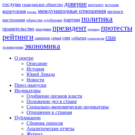
доверие
госдума
гражданское общество
история
интернет
международные отношения
коррупция
митинги
кризис
политика
партии
настроения
одобрение
общество
президент
протесты
правительство
праздники
премьер
рейтинги
сша
сми
санкции
события
семья
социология
экономика
телевидение
О центре
Описание
История
Юрий Левада
Новости
Пресс-выпуски
Индикаторы
Одобрение органов власти
Положение дел в стране
Социально-экономические индикаторы
Отношение к странам
Публикации
Сборник опросов
Аналитические отчеты
Журнал