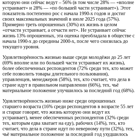
которую они сейчас ведут – 56% (в том числе 28% — «вполне
устраивает» и 28% — «по большей части устраивает»). Этот
показатель постепенно рос с начала 1990-х годов и достиг
своих максимальных значений в июле 2025 года (57%).
Примерно треть опрошенных (30%) их жизнь в целом
«отчасти устраивает, а отчасти нет». Не устраивает сейчас
жизнь 13% опрошенных, эта оценка преобладала в обществе с
начала 1990-х до середины 2000-х, после чего снизилась до
текущего уровня.
Удовлетворённость жизнью выше среди молодёжи до 25 лет
(69% вполне или по большей части устраивает их жизнь),
более обеспеченных респондентов (72% среди тех, кто может
себе позволить товары длительного пользования),
управленцев, менеджеров (58%), тех, кто считает, что дела в
стране идут в правильном направлении (66%), тех, чьё
материальное положение улучшилось за последний год (68%).
Удовлетворённость жизнью ниже среди опрошенных
старшего возраста (16% среди респондентов в возрасте 55 лет
и старше говорят, что жизнь которую они ведут их
устраивает), менее обеспеченных респондентов (32% среди
тех, которым едва хватает на еду), рабочих (14%), тех, кто
считает, что дела в стране идут по неверному пути (32%), тех,
чьё материальное положение за последний год ухудшилось