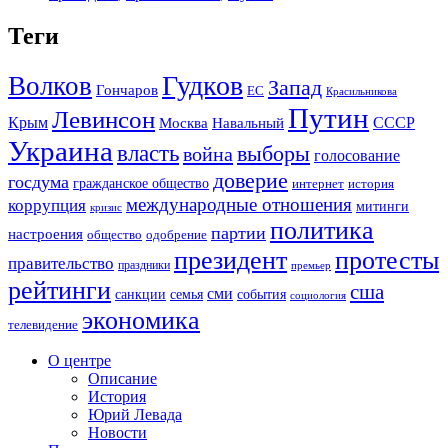
Теги
Гудков
Волков
Запад
Гончаров
ЕС
Красильникова
Путин
Левинсон
СССР
Крым
Москва
Навальный
Украина
власть
выборы
война
голосование
доверие
госдума
гражданское общество
история
интернет
международные отношения
коррупция
митинги
кризис
политика
партии
настроения
одобрение
общество
президент
протесты
правительство
праздники
премьер
рейтинги
сша
сми
санкции
события
семья
социология
экономика
телевидение
О центре
Описание
История
Юрий Левада
Новости