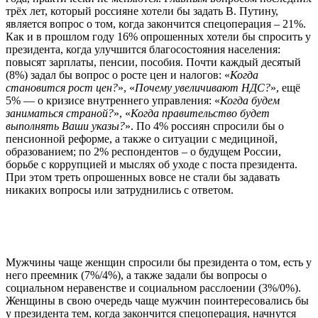
трёх лет, который россияне хотели бы задать В. Путину,
является вопрос о том, когда закончится спецоперация – 21%.
Как и в прошлом году 16% опрошенных хотели бы спросить у
президента, когда улучшится благосостояния населения:
повысят зарплаты, пенсии, пособия. Почти каждый десятый
(8%) задал бы вопрос о росте цен и налогов: «
Когда
становится рост цен?
», «
Почему увеличивают НДС?
», ещё
5% — о кризисе внутреннего управления: «
Когда будем
заниматься страной?
», «
Когда правительство будет
выполнять Ваши указы?
». По 4% россиян спросили бы о
пенсионной реформе, а также о ситуации с медициной,
образованием; по 2% респондентов – о будущем России,
борьбе с коррупцией и мыслях об уходе с поста президента.
При этом треть опрошенных вовсе не стали бы задавать
никаких вопросы или затруднились с ответом.
Мужчины чаще женщин спросили бы президента о том, есть у
него преемник (7%/4%), а также задали бы вопросы о
социальном неравенстве и социальном расслоении (3%/0%).
Женщины в свою очередь чаще мужчин поинтересовались бы
у президента тем, когда закончится спецоперация, начнутся