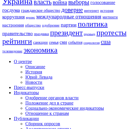
Украина
власть
выборы
война
голосование
доверие
госдума
гражданское общество
история
интернет
международные отношения
коррупция
митинги
кризис
политика
партии
настроения
одобрение
общество
президент
протесты
правительство
праздники
премьер
рейтинги
сша
сми
санкции
события
семья
социология
экономика
телевидение
О центре
Описание
История
Юрий Левада
Новости
Пресс-выпуски
Индикаторы
Одобрение органов власти
Положение дел в стране
Социально-экономические индикаторы
Отношение к странам
Публикации
Сборник опросов
Аналитические отчеты