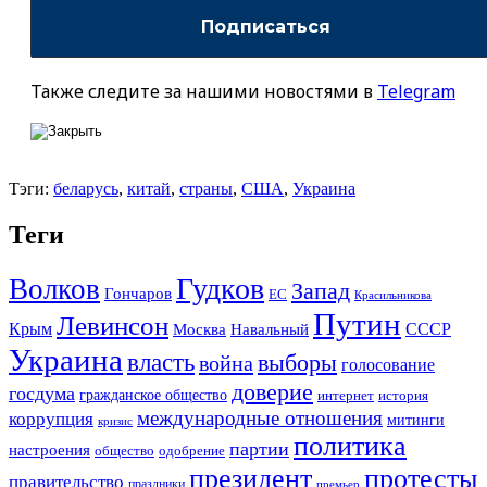
Также следите за нашими новостями в
Telegram
Тэги:
беларусь
,
китай
,
страны
,
США
,
Украина
Теги
Гудков
Волков
Запад
Гончаров
ЕС
Красильникова
Путин
Левинсон
СССР
Крым
Москва
Навальный
Украина
власть
выборы
война
голосование
доверие
госдума
гражданское общество
история
интернет
международные отношения
коррупция
митинги
кризис
политика
партии
настроения
одобрение
общество
президент
протесты
правительство
праздники
премьер