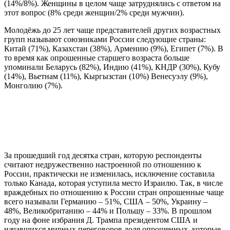
(14%/8%). Женщины в целом чаще затруднялись с ответом на
этот вопрос (8% среди женщин/2% среди мужчин).
Молодёжь до 25 лет чаще представителей других возрастных
групп называют союзниками России следующие страны:
Китай (71%), Казахстан (38%), Армению (9%), Египет (7%). В
то время как опрошенные старшего возраста больше
упоминали Беларусь (82%), Индию (41%), КНДР (30%), Кубу
(14%), Вьетнам (11%), Кыргызстан (10%) Венесуэлу (9%),
Монголию (7%).
За прошедший год десятка стран, которую респонденты
считают недружественно настроенной по отношению к
России, практически не изменилась, исключение составила
только Канада, которая уступила место Израилю. Так, в числе
враждебных по отношению к России стран опрошенные чаще
всего называли Германию – 51%, США – 50%, Украину –
48%, Великобританию – 44% и Польшу – 33%. В прошлом
году на фоне избрания Д. Трампа президентом США и
начавшихся мирных переговоров доля опрошенных, которые