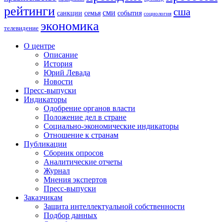
рейтинги
сша
сми
санкции
события
семья
социология
экономика
телевидение
О центре
Описание
История
Юрий Левада
Новости
Пресс-выпуски
Индикаторы
Одобрение органов власти
Положение дел в стране
Социально-экономические индикаторы
Отношение к странам
Публикации
Сборник опросов
Аналитические отчеты
Журнал
Мнения экспертов
Пресс-выпуски
Заказчикам
Защита интеллектуальной собственности
Подбор данных