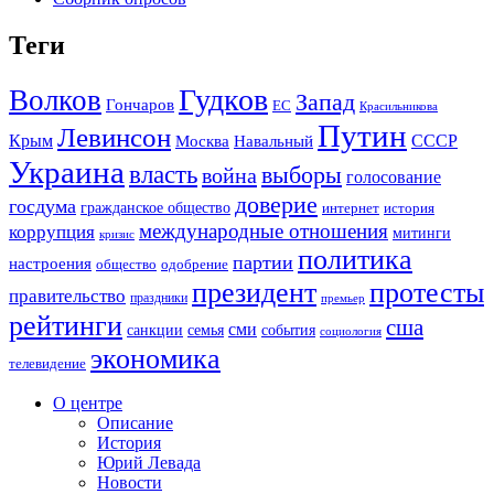
Теги
Гудков
Волков
Запад
Гончаров
ЕС
Красильникова
Путин
Левинсон
СССР
Крым
Москва
Навальный
Украина
власть
выборы
война
голосование
доверие
госдума
гражданское общество
история
интернет
международные отношения
коррупция
митинги
кризис
политика
партии
настроения
одобрение
общество
президент
протесты
правительство
праздники
премьер
рейтинги
сша
сми
санкции
события
семья
социология
экономика
телевидение
О центре
Описание
История
Юрий Левада
Новости