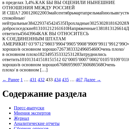
в пределах 3,4%.КАК БЫ ВЫ ОЦЕНИЛИ НЫНЕШНИЕ
ОТНОШЕНИЯ МЕЖДУ РОССИЕЙ
И США? 200120022003майсентябрьмартапрельмайиюльавгуст
спокойные/
нейтральные3842293745424535Прохладные3025302818162028
добрососедские813101212161610Напряженные1381813126614Д
ответить45643964КАК ВЫ ОТНОСИТЕСЬ
К СОЕДИНЕННЫМ ШТАТАМ
АМЕРИКИ? 03’9712’9803’9904’9905’9908’9909’9911’9912’99О
хорошо/в основном хорошо726738333249605460Очень плохо/
в основном плохо182349535333253128Затруднились
ответить101013141518151512 02’0005’0007’0002’0105’0109’011
хорошо/в основном хорошо67686959697360686568Очень
плохо/ в основном […]
← Ранее
1
…
431
432
433
434
435
…
467
Далее →
Содержание раздела
Пресс-выпуски
Мнения экспертов
Журнал
Аналитические отчеты
Сборник опросов