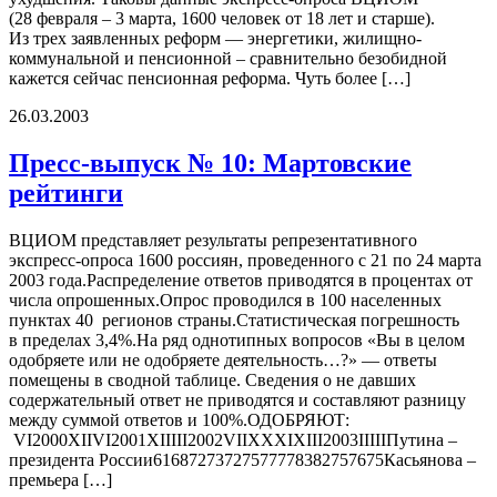
(28 февраля – 3 марта, 1600 человек от 18 лет и старше).
Из трех заявленных реформ — энергетики, жилищно-
коммунальной и пенсионной – сравнительно безобидной
кажется сейчас пенсионная реформа. Чуть более […]
26.03.2003
Пресс-выпуск № 10: Мартовские
рейтинги
ВЦИОМ представляет результаты репрезентативного
экспресс-опроса 1600 россиян, проведенного с 21 по 24 марта
2003 года.Распределение ответов приводятся в процентах от
числа опрошенных.Опрос проводился в 100 населенных
пунктах 40 регионов страны.Статистическая погрешность
в пределах 3,4%.На ряд однотипных вопросов «Вы в целом
одобряете или не одобряете деятельность…?» — ответы
помещены в сводной таблице. Сведения о не давших
содержательный ответ не приводятся и составляют разницу
между суммой ответов и 100%.ОДОБРЯЮТ:
VI2000XIIVI2001XIIIII2002VIIXXXIXIII2003IIIIIПутина –
президента России61687273727577778382757675Касьянова –
премьера […]