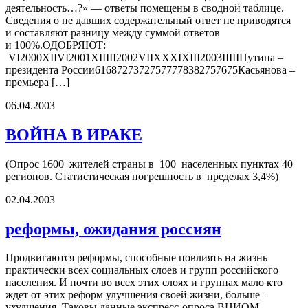
деятельность…?» — ответы помещены в сводной таблице.
Сведения о не давших содержательный ответ не приводятся
и составляют разницу между суммой ответов
и 100%.ОДОБРЯЮТ:
VI2000XIIVI2001XIIIII2002VIIXXXIXIII2003IIIIIПутина –
президента России61687273727577778382757675Касьянова –
премьера […]
06.04.2003
ВОЙНА В ИРАКЕ
(Опрос 1600 жителей страны в 100 населенных пунктах 40
регионов. Статистическая погрешность в пределах 3,4%)
02.04.2003
реформы, ожидания россиян
Продвигаются реформы, способные повлиять на жизнь
практически всех социальных слоев и групп российского
населения. И почти во всех этих слоях и группах мало кто
ждет от этих реформ улучшения своей жизни, больше –
ухудшения. Таковы данные экспресс-опроса ВЦИОМ