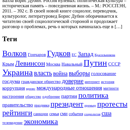
Балла Борис Дубин. Россия нулевых: политическая культура –
историческая память – повседневная жизнь. – М.: РОССПЭН,
2011. – 392 с. В своей новой книге социолог, переводчик,
культуролог, литературовед Борис Дубин оборачивается к
читателю своей социологической стороной и продолжает
разговор о проблемах, речь о которых начиналась еще в […]
Теги
Гудков
Волков
Запад
Гончаров
ЕС
Красильникова
Путин
Левинсон
СССР
Крым
Москва
Навальный
Украина
власть
выборы
война
голосование
доверие
госдума
гражданское общество
история
интернет
международные отношения
коррупция
митинги
кризис
политика
партии
настроения
одобрение
общество
президент
протесты
правительство
праздники
премьер
рейтинги
сша
сми
санкции
события
семья
социология
экономика
телевидение