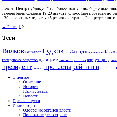
Левада-Центр публикует* наиболее полную подборку имеющихс
замеры были сделаны 19-23 августа. Опрос был проведен по реп
130 населенных пунктах 45 регионов страны. Распределение о
← Ранее
1
2
Теги
Гудков
Волков
Запад
Крым
Гончаров
ЕС
Красильникова
доверие
коррупция
гражданское общество
история
интернет
кризис
президент
протесты
рейтинги
санкции
с
премьер
О центре
Описание
История
Юрий Левада
Новости
Пресс-выпуски
Индикаторы
Одобрение органов власти
Положение дел в стране