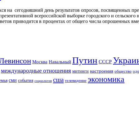
я на сегодняшний день результатов опросов, посвященных пред
резентативной всероссийской выборке городского и сельского на
тветов приводится в процентах от общего числа опрошенных вм
Путин
Украи
Левинсон
СССР
Москва
Навальный
международные отношения
настроения
митинги
од
общество
экономика
сша
сми
события
емья
телевидение
социология