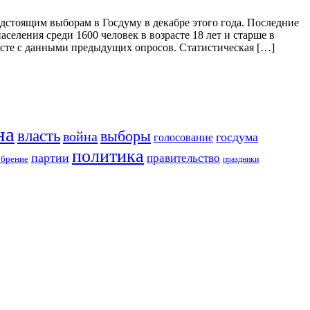
стоящим выборам в Госдуму в декабре этого года. Последние
селения среди 1600 человек в возрасте 18 лет и старше в
есте с данными предыдущих опросов. Статистическая […]
на
власть
выборы
война
госдума
голосование
политика
партии
правительство
обрение
праздники